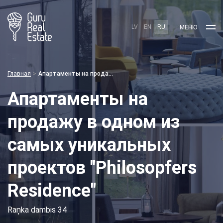
LV
EN
RU
МЕНЮ
Главная
Апартаменты на продажу в одном из самых уникальных проектов "Philosopfers Residence"
Апартаменты на
продажу в одном из
самых уникальных
проектов "Philosopfers
Residence"
Raņka dambis 34