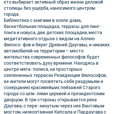
кто выбирает активный образ жизни деловой
столицы без ущерба, наносимого центром
города.
Библиотека с книгами в холле дома,
баскетбольная площадка, террасы для пинг-
понга и новуса, две детских площадки, места
медитативного отдыха с видом на Аллею
Филосо- фов и берег Древней Даугавы, и никаких
автомобилей на территории – место
жительства современных философов будет
соответствовать духу времени. Находясь в
центре мега- полиса, на просторных
озелененных террасах Резиденции Философов,
ее жители могут посвятить себя раздумьям и
созерцанию красивейших пейзажей Старого
города со шпи- лями церквей и президентским
дворцом. В три стороны открывается река
Даугава, с пере- кинутым через нее Вантовым
мостом, низкоэтажная Кипсала и Пардаугава с