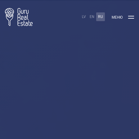
LV
EN
RU
МЕНЮ