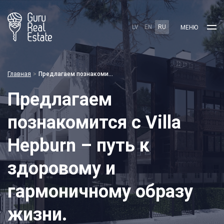
LV
EN
RU
МЕНЮ
Главная
Предлагаем познакомится с Villa Hepburn – путь к здоровому и гармоничному образу жизни.
Предлагаем
познакомится с Villa
Hepburn – путь к
здоровому и
гармоничному образу
жизни.