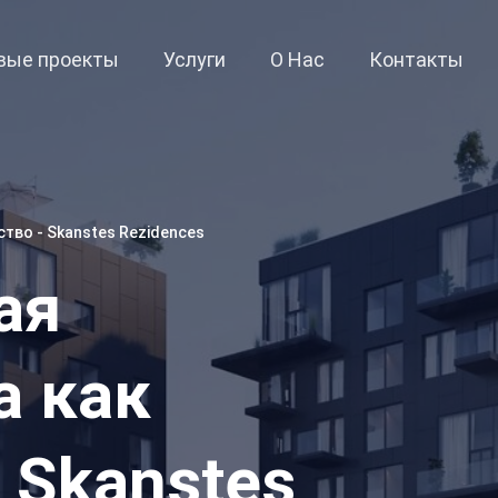
вые проекты
Услуги
О Нас
Контакты
тво - Skanstes Rezidences
ая
а как
 Skanstes