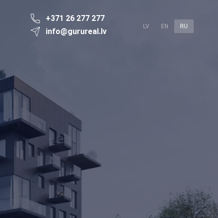
+371 26 277 277
LV
EN
RU
info@gurureal.lv