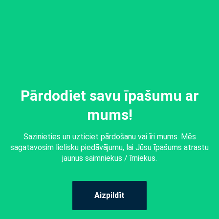
Pārdodiet savu īpašumu ar
mums!
Sazinieties un uzticiet pārdošanu vai īri mums. Mēs
sagatavosim lielisku piedāvājumu, lai Jūsu īpašums atrastu
jaunus saimniekus / īrniekus.
Aizpildīt