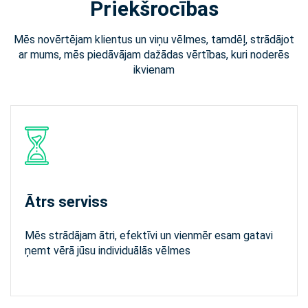
Priekšrocības
Mēs novērtējam klientus un viņu vēlmes, tamdēļ, strādājot
ar mums, mēs piedāvājam dažādas vērtības, kuri noderēs
ikvienam
Ātrs serviss
Mēs strādājam ātri, efektīvi un vienmēr esam gatavi
ņemt vērā jūsu individuālās vēlmes