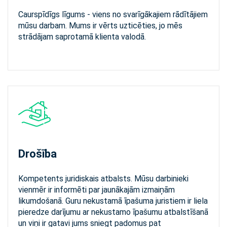
Caurspīdīgs līgums - viens no svarīgākajiem rādītājiem
mūsu darbam. Mums ir vērts uzticēties, jo mēs
strādājam saprotamā klienta valodā.
Drošība
Kompetents juridiskais atbalsts. Mūsu darbinieki
vienmēr ir informēti par jaunākajām izmaiņām
likumdošanā. Guru nekustamā īpašuma juristiem ir liela
pieredze darījumu ar nekustamo īpašumu atbalstīšanā
un viņi ir gatavi jums sniegt padomus pat