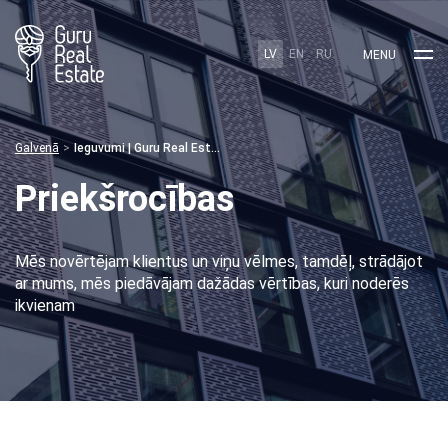
LV
EN
RU
MENU
Galvenā
Ieguvumi | Guru Real Estate
Priekšrocības
Mēs novērtējam klientus un viņu vēlmes, tamdēļ, strādājot
ar mums, mēs piedāvājam dažādas vērtības, kuri noderēs
ikvienam