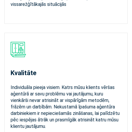
vissarežģītākajās situācijās
Kvalitāte
Individuāla pieeja visiem. Katrs mūsu klients vēršas
aģentūrā ar savu problēmu vai jautājumu, kuru
vienkārši nevar atrisināt ar vispārīgām metodēm,
frāzēm un darbībām. Nekustamā īpašuma aģentūrа
darbiniekiem ir nepieciešamās zināšanas, lai palīdzētu
pēc iespējas ātrāk un prasmīgāk atrisināt katru mūsu
klientu jautājumu.