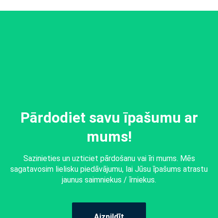
Pārdodiet savu īpašumu ar
mums!
Sazinieties un uzticiet pārdošanu vai īri mums. Mēs
sagatavosim lielisku piedāvājumu, lai Jūsu īpašums atrastu
jaunus saimniekus / īrniekus.
Aizpildīt