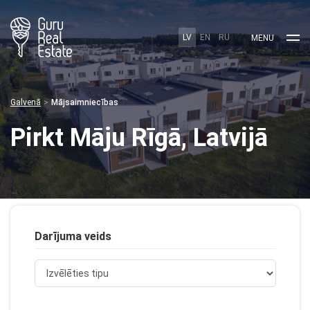
LV
EN
RU
MENU
Galvenā
Mājsaimniecības
Pirkt Māju Rīgā, Latvijā
Darījuma veids