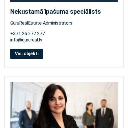
Nekustamā īpašuma speciālists
GuruRealEstate Administrators
+371 26 277 277
info@gurureal.lv
Visi objekti