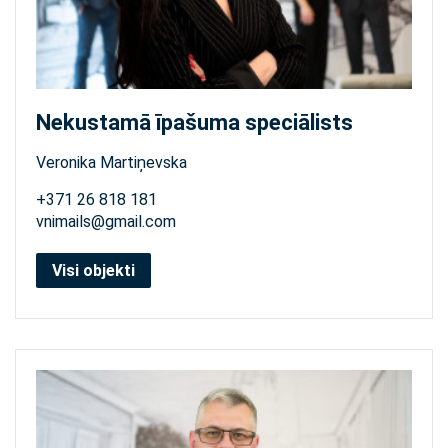
Nekustamā īpašuma speciālists
Veronika Martiņevska
+371 26 818 181
vnimails@gmail.com
Visi objekti