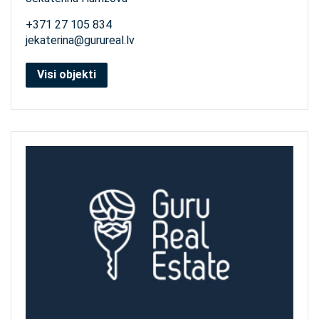
+371 27 105 834
jekaterina@gurureal.lv
Visi objekti