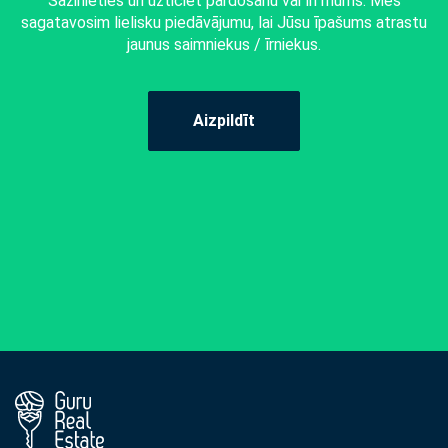
Sazinieties un uzticiet pārdošanu vai īri mums. Mēs
sagatavosim lielisku piedāvājumu, lai Jūsu īpašums atrastu
jaunus saimniekus / īrniekus.
Aizpildīt