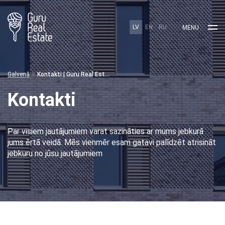
LV
EN
RU
MENU
Galvenā
Kontakti | Guru Real Estate
Kontakti
Par visiem jautājumiem varat sazināties ar mums jebkurā
jums ērtā veidā. Mēs vienmēr esam gatavi palīdzēt atrisināt
jebkuru no jūsu jautājumiem