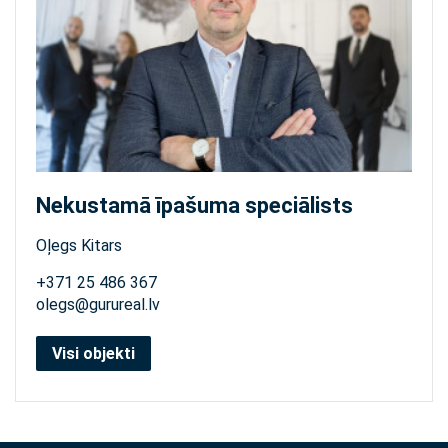
Nekustamā īpašuma speciālists
Oļegs Kitars
+371 25 486 367
olegs@gurureal.lv
Visi objekti