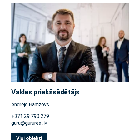
Valdes priekšsēdētājs
Andrejs Hamzovs
+371 29 790 279
guru@gurureal.lv
Visi objekti