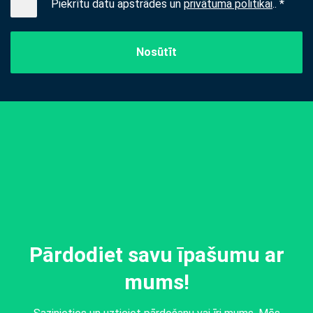
Piekrītu datu apstrādes un
privātuma politikai
.. *
Nosūtīt
Pārdodiet savu īpašumu ar
mums!