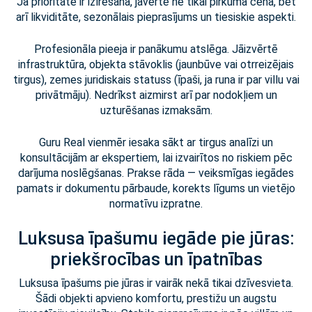
Ja prioritāte ir izīrēšana, jāvērtē ne tikai pirkuma cena, bet
arī likviditāte, sezonālais pieprasījums un tiesiskie aspekti.
Profesionāla pieeja ir panākumu atslēga. Jāizvērtē
infrastruktūra, objekta stāvoklis (jaunbūve vai otrreizējais
tirgus), zemes juridiskais statuss (īpaši, ja runa ir par villu vai
privātmāju). Nedrīkst aizmirst arī par nodokļiem un
uzturēšanas izmaksām.
Guru Real vienmēr iesaka sākt ar tirgus analīzi un
konsultācijām ar ekspertiem, lai izvairītos no riskiem pēc
darījuma noslēgšanas. Prakse rāda — veiksmīgas iegādes
pamats ir dokumentu pārbaude, korekts līgums un vietējo
normatīvu izpratne.
Luksusa īpašumu iegāde pie jūras:
priekšrocības un īpatnības
Luksusa īpašums pie jūras ir vairāk nekā tikai dzīvesvieta.
Šādi objekti apvieno komfortu, prestižu un augstu