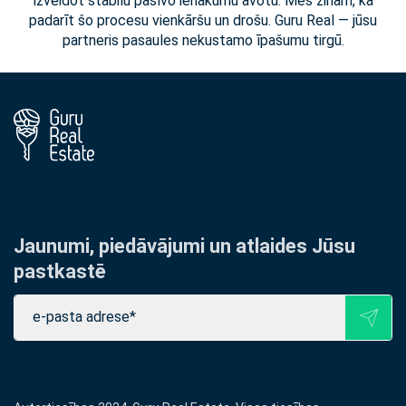
izveidot stabilu pasīvo ienākumu avotu. Mēs zinām, kā
padarīt šo procesu vienkāršu un drošu. Guru Real — jūsu
partneris pasaules nekustamo īpašumu tirgū.
Jaunumi, piedāvājumi un atlaides Jūsu
pastkastē