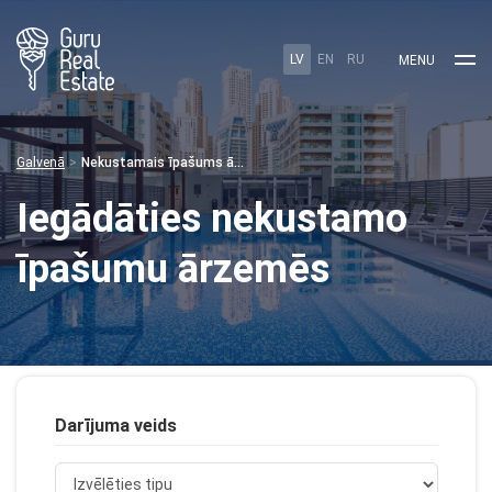
LV
EN
RU
MENU
Galvenā
Nekustamais īpašums ārzemēs
Iegādāties nekustamo
īpašumu ārzemēs
Darījuma veids