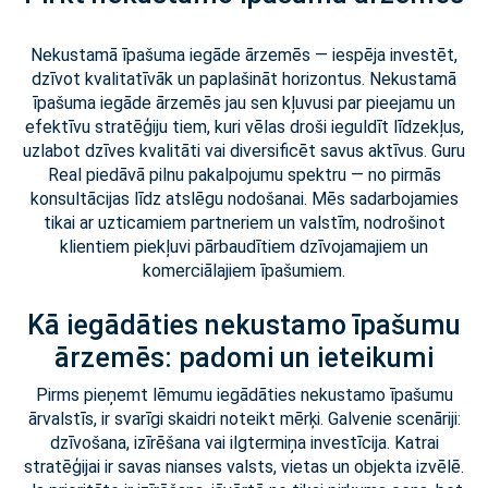
Nekustamā īpašuma iegāde ārzemēs — iespēja investēt,
dzīvot kvalitatīvāk un paplašināt horizontus. Nekustamā
īpašuma iegāde ārzemēs jau sen kļuvusi par pieejamu un
efektīvu stratēģiju tiem, kuri vēlas droši ieguldīt līdzekļus,
uzlabot dzīves kvalitāti vai diversificēt savus aktīvus. Guru
Real piedāvā pilnu pakalpojumu spektru — no pirmās
konsultācijas līdz atslēgu nodošanai. Mēs sadarbojamies
tikai ar uzticamiem partneriem un valstīm, nodrošinot
klientiem piekļuvi pārbaudītiem dzīvojamajiem un
komerciālajiem īpašumiem.
Kā iegādāties nekustamo īpašumu
ārzemēs: padomi un ieteikumi
Pirms pieņemt lēmumu iegādāties nekustamo īpašumu
ārvalstīs, ir svarīgi skaidri noteikt mērķi. Galvenie scenāriji:
dzīvošana, izīrēšana vai ilgtermiņa investīcija. Katrai
stratēģijai ir savas nianses valsts, vietas un objekta izvēlē.