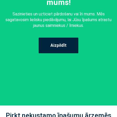
mums!
Sazinieties un uzticiet pārdošanu vai īri mums. Mēs
sagatavosim lielisku piedāvājumu, lai Jūsu īpašums atrastu
jaunus saimniekus / īrniekus.
Aizpildīt
Pirkt nekustamo īpašumu ārzemēs