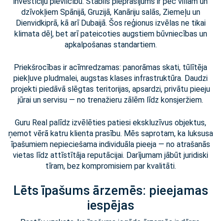
investīciju pievilcību. Stabils pieprasījums ir pēc villām un
dzīvokļiem Spānijā, Gruzijā, Kanāriju salās, Ziemeļu un
Dienvidkiprā, kā arī Dubaijā. Šos reģionus izvēlas ne tikai
klimata dēļ, bet arī pateicoties augstiem būvniecības un
apkalpošanas standartiem.
Priekšrocības ir acīmredzamas: panorāmas skati, tūlītēja
piekļuve pludmalei, augstas klases infrastruktūra. Daudzi
projekti piedāvā slēgtas teritorijas, apsardzi, privātu pieeju
jūrai un servisu — no trenažieru zālēm līdz konsjeržiem.
Guru Real palīdz izvēlēties patiesi ekskluzīvus objektus,
ņemot vērā katru klienta prasību. Mēs saprotam, ka luksusa
īpašumiem nepieciešama individuāla pieeja — no atrašanās
vietas līdz attīstītāja reputācijai. Darījumam jābūt juridiski
tīram, bez kompromisiem par kvalitāti.
Lēts īpašums ārzemēs: pieejamas
iespējas