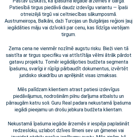
Pastāv uzskats, ka īpašuma iegāde ārzemēs ir dārga.
Patiesībā tirgus piedāvā daudz izdevīgu variantu — īpaši
otrreizējā tirgū vai celtniecības sākumposmā.
Austrumeiropa, Balkāni, daži Turcijas un Bulgārijas reģioni ļauj
iegādāties māju vai dzīvokli par cenu, kas līdzīga vietējam
tirgum.
Zema cena ne vienmēr nozīmē augstu risku. Bieži vien tā
saistīta ar tirgus specifiku vai attīstītāja vēlmi ātrāk pārdot
gatavu projektu. Tomēr iegādājoties budžeta segmenta
īpašumu, svarīgi ir rūpīgi pārbaudīt dokumentus, izvērtēt
juridisko skaidrību un aprēķināt visas izmaksas.
Mēs palīdzam klientiem atrast patiesi izdevīgus
piedāvājumus, nodrošinām pilnu darījuma atbalstu un
pārraugām katru soli. Guru Real padara nekustamā īpašuma
iegādi pieejamu un drošu jebkura budžeta klientam.
Nekustamā īpašuma iegāde ārzemēs ir iespēja paplašināt
redzesloku, uzlabot dzīves līmeni sev un ģimenei vai