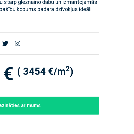
ru starp gleznaino dabu un izmantojamās
 īpašību kopums padara dzīvokļus ideāli
 €
2
( 3454 €/m
)
azināties ar mums