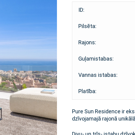
ID:
Pilsēta:
Rajons:
Guļamistabas:
Vannas istabas:
Platība:
Pure Sun Residence ir eks
dzīvojamajā rajonā unikālā
Divu- un trīs- istabu dzīvo