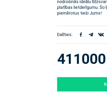
nodrošinās ideālu līdzsva
platības lietderīgumu. Šo
piemērotus tieši Jums!
Dalīties:
411000
S