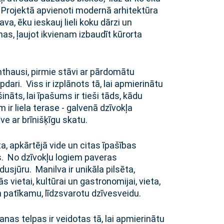
 Projektā apvienoti modernā arhitektūra
va, ēku ieskauj lieli koku dārzi un
as, ļaujot ikvienam izbaudīt kūrorta
nthausi, pirmie stāvi ar pārdomātu
dari. Viss ir izplānots tā, lai apmierinātu
ināts, lai īpašums ir tieši tāds, kādu
 ir liela terase - galvenā dzīvokļa
e ar brīnišķīgu skatu.
, apkārtējā vide un citas īpašības
. No dzīvokļu logiem paveras
sjūru. Manilva ir unikāla pilsēta,
 vietai, kultūrai un gastronomijai, vieta,
un patīkamu, līdzsvarotu dzīvesveidu.
nas telpas ir veidotas tā, lai apmierinātu