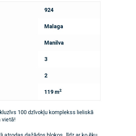
924
Malaga
Manilva
3
2
2
119 m
kluzīvs 100 dzīvokļu komplekss lieliskā
 vietā!
kļi atrodas dažādos blokos, līdz ar ko ēku