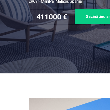
29691 Manilva, Malaga, Spānija
411000 €
Sazināties 