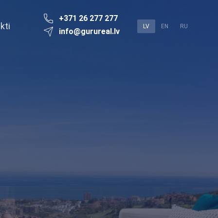
+371 26 277 277
kti
LV
EN
RU
info@gurureal.lv