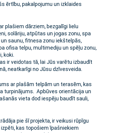
ašs ērtību, pakalpojumu un izklaides
ar plašiem dārziem, bezgalīgi lielu
ni, solāriju, atpūtas un jogas zonu, spa
i un saunu, fitnesa zonu iekštelpās,
pa ofisa telpu, multimediju un spēļu zonu,
, koki.
s ir veidotas tā, lai Jūs varētu izbaudīt
onā, neatkarīgi no Jūsu dzīvesveida.
ojums ar plašām telpām un terasēm, kas
kļa turpinājums. Apbūves orientācija un
ašanās vieta dod iespēju baudīt sauli,
dāja pie šī projekta, ir veikusi rūpīgu
 izpēti, kas topošiem īpašniekiem