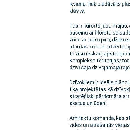
ikvienu, tiek piedāvāts pl
klāsts.
Tas ir kūrorts jūsu mājās, 
baseinu ar hlorētu sālsūde
zonu ar turku pirti, džakuz
atpūtas zonu ar atvērta ti
to visu ieskauj apstādījumi
Kompleksa teritorijas/zona
dzīvi šajā dzīvojamajā raj
Dzīvokļiem ir ideāls plān
tika projektētas kā dzīvo
stratēģiski pārdomāta atr
skatus un ūdeni.
Arhitektu komanda, kas strā
vides un atrašanās vietas