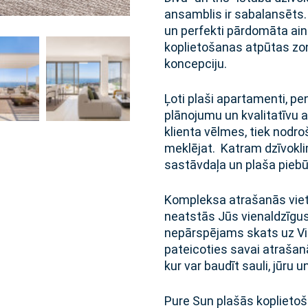
ansamblis ir sabalansēts.
un perfekti pārdomāta aina
koplietošanas atpūtas zon
koncepciju.
Ļoti plaši apartamenti, pe
plānojumu un kvalitatīvu ap
klienta vēlmes, tiek nodroš
meklējat. Katram dzīvoklim
sastāvdaļa un plaša piebūv
Kompleksa atrašanās vieta
neatstās Jūs vienaldzīgus
nepārspējams skats uz Vidu
pateicoties savai atrašanās
kur var baudīt sauli, jūru 
Pure Sun plašās koplietoša