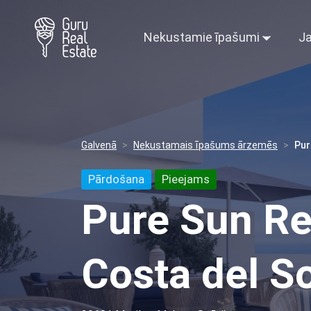
Nekustamie īpašumi
Ja
Galvenā
Nekustamais īpašums ārzemēs
Pur
Pārdošana
Pieejams
Pure Sun Re
Costa del So