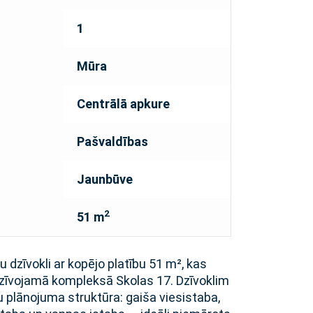
1
Mūra
Centrālā apkure
Pašvaldības
Jaunbūve
2
51 m
dzīvokli ar kopējo platību 51 m², kas
dzīvojamā kompleksā Skolas 17. Dzīvoklim
pu plānojuma struktūra: gaiša viesistaba,