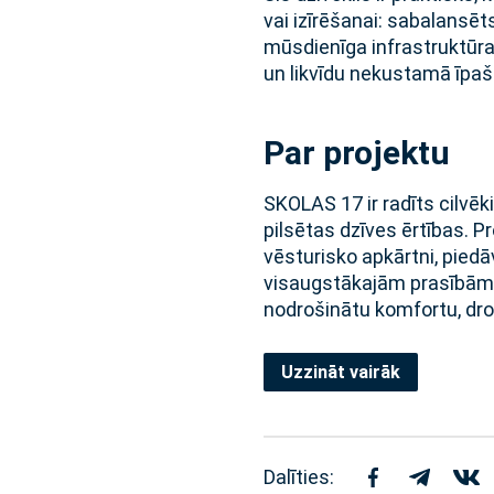
vai izīrēšanai: sabalansē
mūsdienīga infrastruktūra 
un likvīdu nekustamā īpaš
Par projektu
SKOLAS 17 ir radīts cilvēki
pilsētas dzīves ērtības. P
vēsturisko apkārtni, piedā
visaugstākajām prasībām. 
nodrošinātu komfortu, droš
Uzzināt vairāk
Dalīties: