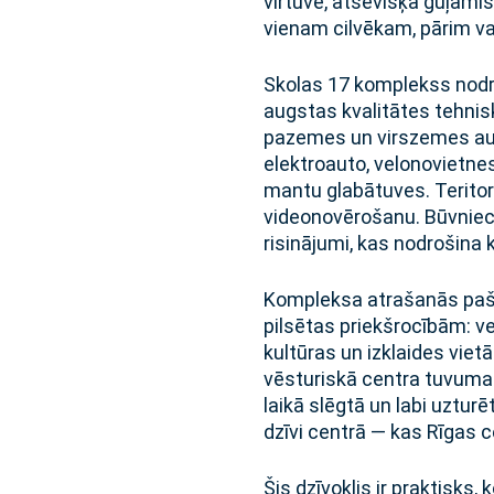
virtuve, atsevišķa guļami
vienam cilvēkam, pārim v
Skolas 17 komplekss nodr
augstas kvalitātes tehnis
pazemes un virszemes auto
elektroauto, velonovietnes
mantu glabātuves. Teritori
videonovērošanu. Būvniecī
risinājumi, kas nodrošina
Kompleksa atrašanās pašā
pilsētas priekšrocībām: ve
kultūras un izklaides vie
vēsturiskā centra tuvumam
laikā slēgtā un labi uzturē
dzīvi centrā — kas Rīgas ce
Šis dzīvoklis ir praktisks