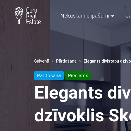
Nekustamie īpašumi
Ja
Galvenā
Pārdošana
Elegants divistabu dzīvo
Pārdošana
Pieejams
Elegants di
dzīvoklis Sk