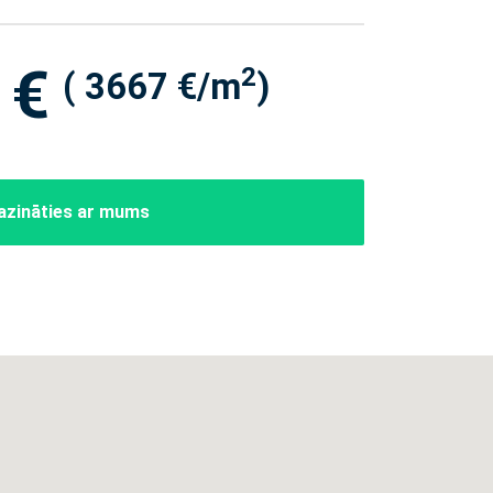
 €
2
( 3667 €/m
)
azināties ar mums