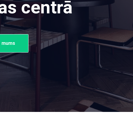
as centrā
ar mums