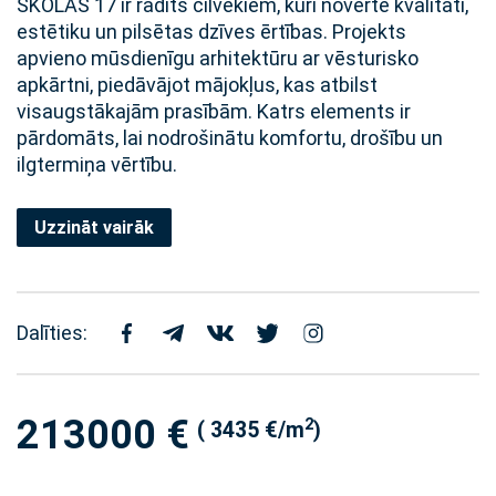
SKOLAS 17 ir radīts cilvēkiem, kuri novērtē kvalitāti,
estētiku un pilsētas dzīves ērtības. Projekts
apvieno mūsdienīgu arhitektūru ar vēsturisko
apkārtni, piedāvājot mājokļus, kas atbilst
visaugstākajām prasībām. Katrs elements ir
pārdomāts, lai nodrošinātu komfortu, drošību un
ilgtermiņa vērtību.
Uzzināt vairāk
Dalīties:
213000 €
2
( 3435 €/m
)