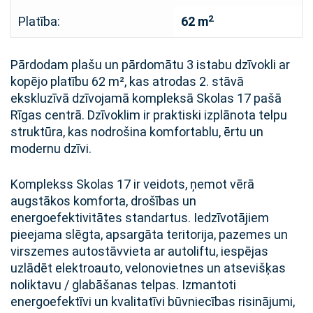
2
Platība:
62 m
Pārdodam plašu un pārdomātu 3 istabu dzīvokli ar
kopējo platību 62 m², kas atrodas 2. stāvā
ekskluzīvā dzīvojamā kompleksā Skolas 17 pašā
Rīgas centrā. Dzīvoklim ir praktiski izplānota telpu
struktūra, kas nodrošina komfortablu, ērtu un
modernu dzīvi.
Komplekss Skolas 17 ir veidots, ņemot vērā
augstākos komforta, drošības un
energoefektivitātes standartus. Iedzīvotājiem
pieejama slēgta, apsargāta teritorija, pazemes un
virszemes autostāvvieta ar autoliftu, iespējas
uzlādēt elektroauto, velonovietnes un atsevišķas
noliktavu / glabāšanas telpas. Izmantoti
energoefektīvi un kvalitatīvi būvniecības risinājumi,