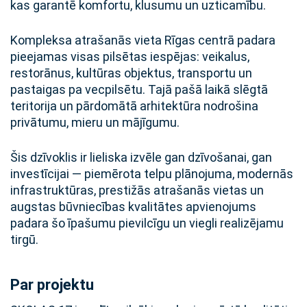
kas garantē komfortu, klusumu un uzticamību.
Kompleksa atrašanās vieta Rīgas centrā padara
pieejamas visas pilsētas iespējas: veikalus,
restorānus, kultūras objektus, transportu un
pastaigas pa vecpilsētu. Tajā pašā laikā slēgtā
teritorija un pārdomātā arhitektūra nodrošina
privātumu, mieru un mājīgumu.
Šis dzīvoklis ir lieliska izvēle gan dzīvošanai, gan
investīcijai — piemērota telpu plānojuma, modernās
infrastruktūras, prestižās atrašanās vietas un
augstas būvniecības kvalitātes apvienojums
padara šo īpašumu pievilcīgu un viegli realizējamu
tirgū.
Par projektu