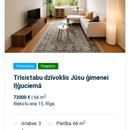
Pārdošana
Pieejams
Trīsistabu dzīvoklis Jūsu ģimenei
Iļģuciemā
2
73000 €
| 66 m
Riekstu iela 15, Rīga
2
Istabas: 3
Platība: 66 m