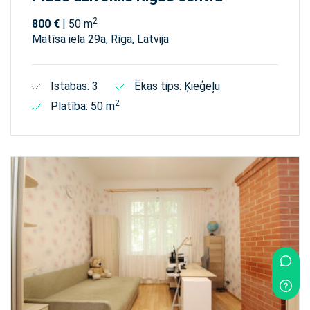
2
800 €
| 50 m
Matīsa iela 29а, Rīga, Latvija
Istabas: 3
Ēkas tips: Ķieģeļu
2
Platība: 50 m