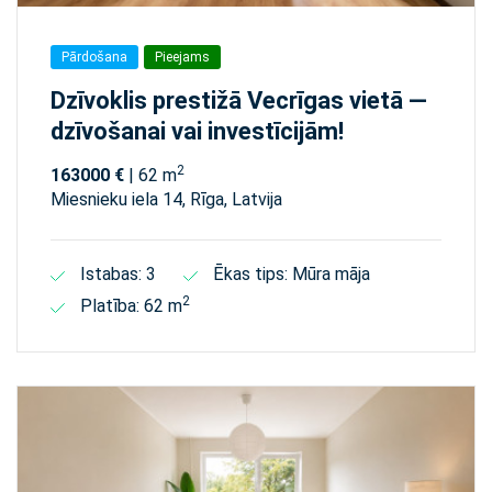
Pārdošana
Pieejams
Dzīvoklis prestižā Vecrīgas vietā —
dzīvošanai vai investīcijām!
2
163000 €
| 62 m
Miesnieku iela 14, Rīga, Latvija
Istabas: 3
Ēkas tips: Mūra māja
2
Platība: 62 m