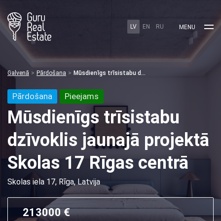
LV
EN
RU
MENU
Galvenā
Pārdošana
Mūsdienīgs trīsistabu dzīvoklis jaunajā projektā Skolas 17 Rīgas centrā
Pārdošana
Pieejams
Mūsdienīgs trīsistabu
dzīvoklis jaunajā projektā
Skolas 17 Rīgas centrā
Skolas iela 17, Rīga, Latvija
213000 €