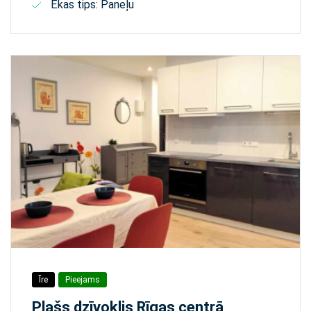
Ēkas tips: Paneļu
Īre
Pieejams
Plašs dzīvoklis Rīgas centrā