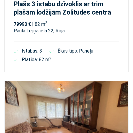
Plašs 3 istabu dzīvoklis ar trim
plašām lodžijām Zolitūdes centrā
2
79990 €
| 82 m
Paula Lejiņa iela 22, Rīga
Istabas: 3
Ēkas tips: Paneļu
2
Platība: 82 m