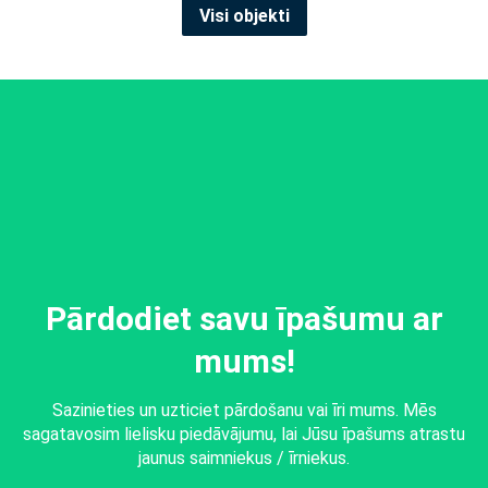
Visi objekti
Pārdodiet savu īpašumu ar
mums!
Sazinieties un uzticiet pārdošanu vai īri mums. Mēs
sagatavosim lielisku piedāvājumu, lai Jūsu īpašums atrastu
jaunus saimniekus / īrniekus.