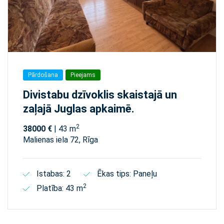
Pārdošana
Pieejams
Divistabu dzīvoklis skaistajā un
zaļajā Juglas apkaimē.
2
38000 €
| 43 m
Malienas iela 72, Rīga
Istabas: 2
Ēkas tips: Paneļu
2
Platība: 43 m