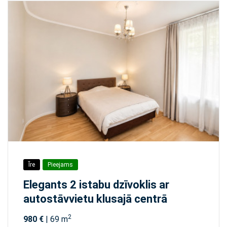
Īre
Pieejams
Elegants 2 istabu dzīvoklis ar
autostāvvietu klusajā centrā
2
980 €
| 69 m