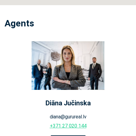
Agents
Diāna Jučinska
diana@gurureal.lv
+371 27 020 144