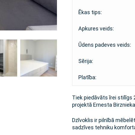
Ēkas tips:
Apkures veids:
Ūdens padeves veids:
Sērija:
Platība:
Tiek piedāvāts īrei stilīgs
projektā Ernesta Birznieka
Dzīvoklis ir pilnībā mēbel
sadzīves tehniku komforta