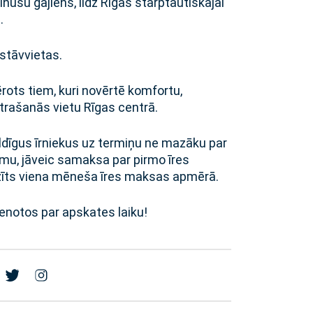
inūšu gājiens, līdz Rīgas starptautiskajai
.
stāvvietas.
mērots tiem, kuri novērtē komfortu,
trašanās vietu Rīgas centrā.
ldīgus īrniekus uz termiņu ne mazāku par
umu, jāveic samaksa par pirmo īres
īts viena mēneša īres maksas apmērā.
ienotos par apskates laiku!