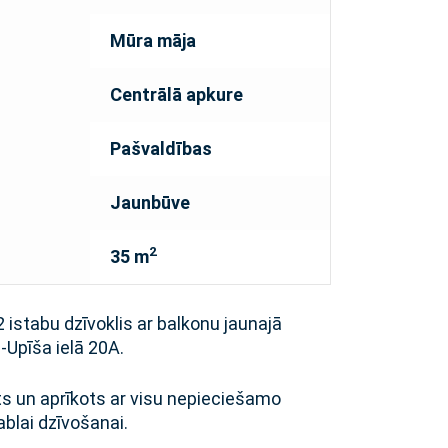
Mūra māja
Centrālā apkure
Pašvaldības
Jaunbūve
2
35 m
 2 istabu dzīvoklis ar balkonu jaunajā
-Upīša ielā 20A.
ēts un aprīkots ar visu nepieciešamo
blai dzīvošanai.