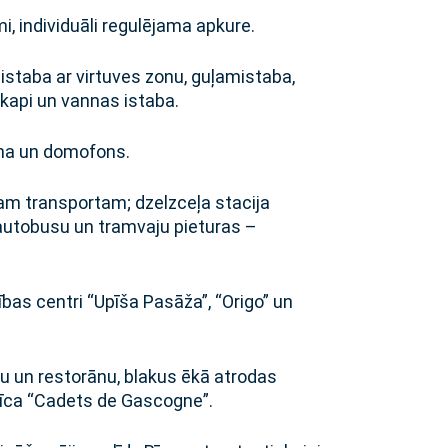
 individuāli regulējama apkure.
istaba ar virtuves zonu, guļamistaba,
 skapi un vannas istaba.
šana un domofons.
jam transportam; dzelzceļa stacija
autobusu un tramvaju pieturas –
bas centri “Upīša Pasāža”, “Origo” un
cu un restorānu, blakus ēkā atrodas
nīca “Cadets de Gascogne”.