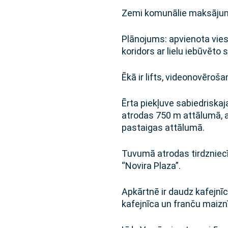
Zemi komunālie maksājumi,
Plānojums: apvienota vies
koridors ar lielu iebūvēto
Ēkā ir lifts, videonovēro
Ērta piekļuve sabiedriska
atrodas 750 m attālumā, 
pastaigas attālumā.
Tuvumā atrodas tirdzniecī
“Novira Plaza”.
Apkārtnē ir daudz kafejnī
kafejnīca un franču maiz