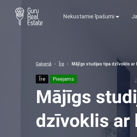
Nekustamie īpašumi
Ja
Galvenā
Īre
Mājīgs studijas tipa dzīvoklis ar
Īre
Pieejams
Mājīgs studi
dzīvoklis ar