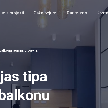
unie projekti
Pakalpojumi
Par mums
Konta
 balkonu jaunajā projektā
jas tipa
 balkonu