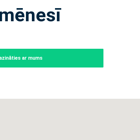
 mēnesī
azināties ar mums