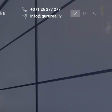
+371 26 277 277
kti
LV
EN
RU
info@gurureal.lv