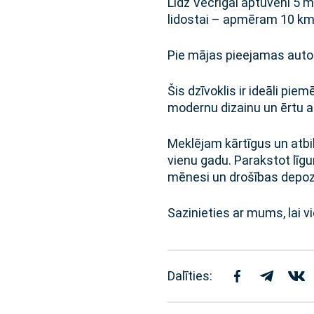
Līdz Vecrīgai aptuveni 5 m
lidostai – apmēram 10 km
Pie mājas pieejamas auto
Šis dzīvoklis ir ideāli pie
modernu dizainu un ērtu a
Meklējam kārtīgus un atbi
vienu gadu. Parakstot līg
mēnesi un drošības depoz
Sazinieties ar mums, lai v
Dalīties: