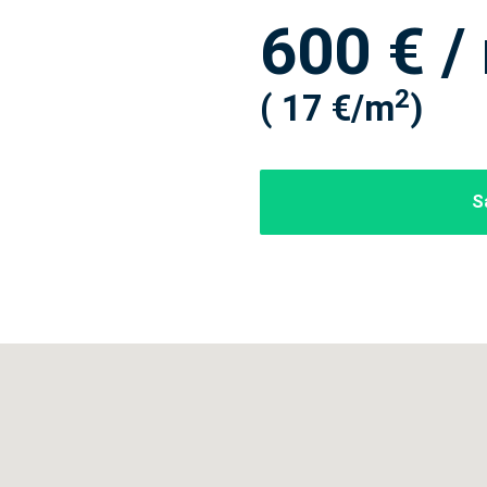
600 € /
2
( 17 €/m
)
S