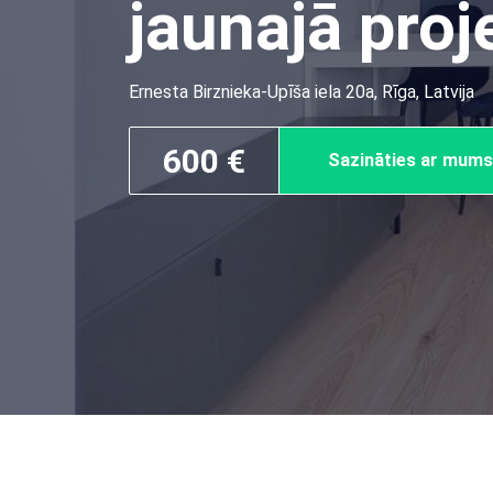
jaunajā proj
Ernesta Birznieka-Upīša iela 20a, Rīga, Latvija
600 €
Sazināties ar mums