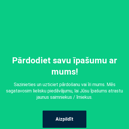
Pārdodiet savu īpašumu ar
mums!
Sazinieties un uzticiet pārdošanu vai īri mums. Mēs
sagatavosim lielisku piedāvājumu, lai Jūsu īpašums atrastu
jaunus saimniekus / īrniekus.
Aizpildīt