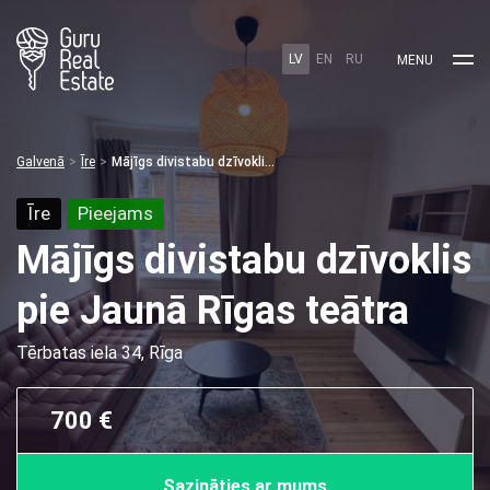
LV
EN
RU
MENU
Galvenā
Īre
Mājīgs divistabu dzīvoklis pie Jaunā Rīgas teātra
Īre
Pieejams
Mājīgs divistabu dzīvoklis
pie Jaunā Rīgas teātra
Tērbatas iela 34, Rīga
700 €
Sazināties ar mums