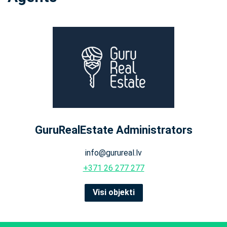
GuruRealEstate Administrators
info@gurureal.lv
+371 26 277 277
Visi objekti