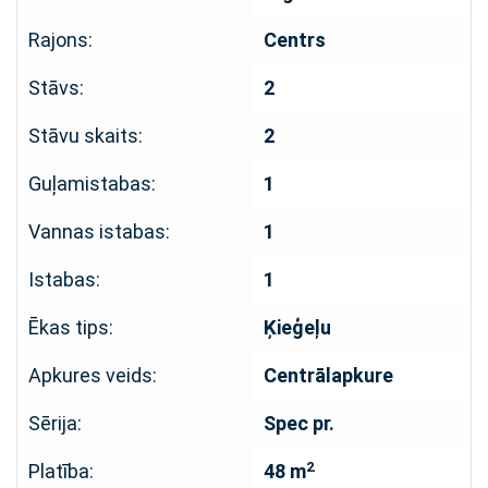
Rajons:
Centrs
Stāvs:
2
Stāvu skaits:
2
Guļamistabas:
1
Vannas istabas:
1
Istabas:
1
Ēkas tips:
Ķieģeļu
Apkures veids:
Centrālapkure
Sērija:
Spec pr.
2
Platība:
48 m