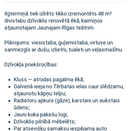
Ilgtermiņā tiek izīrēts tikko izremontēts 48 m²
divistabu dzīvoklis renovētā ēkā, kaimiņos
atjaunotajam Jaunajam Rīgas teātrim.
Plānojums: viesistaba, guļamistaba, virtuve un
sanmezgls ar dušu, izlietni, tualeti un veļasmašīnu.
Dzīvokļa priekšrocības:
Kluss — atrodas pagalma ēkā;
Galvenā ieeja no Tērbatas ielas caur slēdzamu,
atjaunotu kāpņu telpu;
Radiatoru apkure (gāze), karstais un aukstais
ūdens;
Jauni koka pakešu logi;
Dzīvoklis pilnībā mēbelēts;
Par atsevišķu samaksu iespējama auto