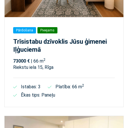
Pārdošana
Pieejams
Trīsistabu dzīvoklis Jūsu ģimenei
Iļģuciemā
2
73000 €
| 66 m
Riekstu iela 15, Rīga
2
Istabas: 3
Platība: 66 m
Ēkas tips: Paneļu