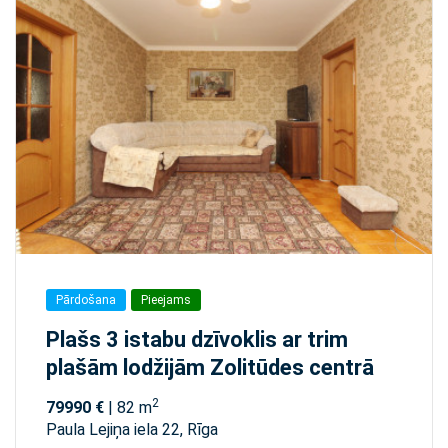
Pārdošana
Pieejams
Plašs 3 istabu dzīvoklis ar trim
plašām lodžijām Zolitūdes centrā
2
79990 €
| 82 m
Paula Lejiņa iela 22, Rīga