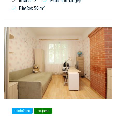
Istabas: 3
Ēkas tips: Ķieģeļu
2
Platība: 50 m
Pārdošana
Pieejams