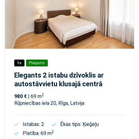
Īre
Pieejams
Elegants 2 istabu dzīvoklis ar
autostāvvietu klusajā centrā
2
980 €
| 69 m
Rūpniecības iela 20, Rīga, Latvija
Istabas: 2
Ēkas tips: Ķieģeļu
2
Platība: 69 m