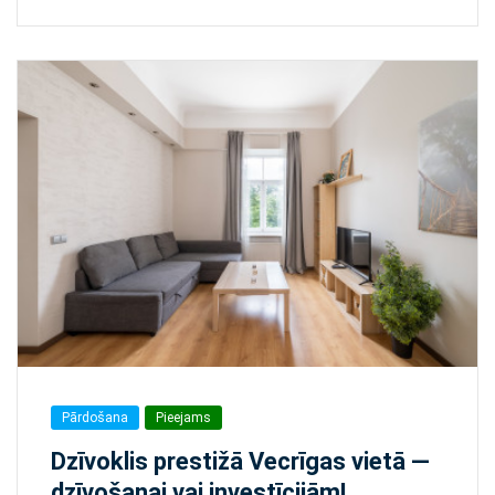
Pārdošana
Pieejams
Dzīvoklis prestižā Vecrīgas vietā —
dzīvošanai vai investīcijām!