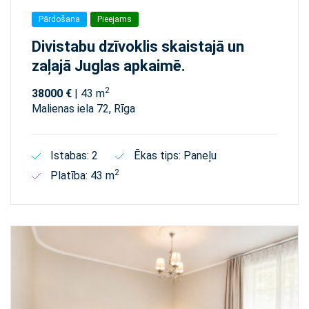
Pārdošana
Pieejams
Divistabu dzīvoklis skaistajā un
zaļajā Juglas apkaimē.
2
38000 €
| 43 m
Malienas iela 72, Rīga
Istabas: 2
Ēkas tips: Paneļu
2
Platība: 43 m