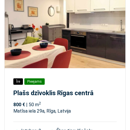
Īre
Pieejams
Plašs dzīvoklis Rīgas centrā
2
800 €
| 50 m
Matīsa iela 29а, Rīga, Latvija