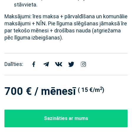
stāvvieta.
Maksājumi: īres maksa + pārvaldīšana un komunālie
maksājumi + NĪN. Pie līguma slēgšanas jāmaksā īre
par tekošo mēnesi + drošības nauda (atgriežama
pēc līguma izbeigšanas).
Dalīties:
700 € / mēnesī
2
( 15 €/m
)
Sazināties ar mums