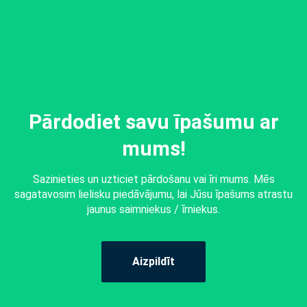
Pārdodiet savu īpašumu ar
mums!
Sazinieties un uzticiet pārdošanu vai īri mums. Mēs
sagatavosim lielisku piedāvājumu, lai Jūsu īpašums atrastu
jaunus saimniekus / īrniekus.
Aizpildīt