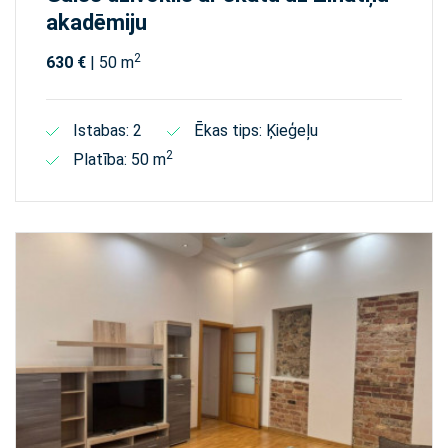
akadēmiju
2
630 €
| 50 m
Istabas: 2
Ēkas tips: Ķieģeļu
2
Platība: 50 m