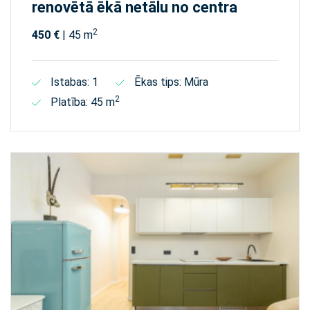
renovētā ēkā netālu no centra
2
450 €
| 45 m
Istabas: 1
Ēkas tips: Mūra
2
Platība: 45 m