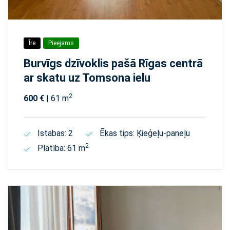
Īre
Pieejams
Burvīgs dzīvoklis pašā Rīgas centrā
ar skatu uz Tomsona ielu
2
600 €
| 61 m
Istabas: 2
Ēkas tips: Ķieģeļu-paneļu
2
Platība: 61 m