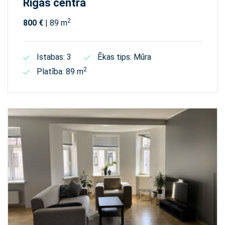
Rīgas centrā
2
800 €
| 89 m
Istabas: 3
Ēkas tips: Mūra
2
Platība: 89 m