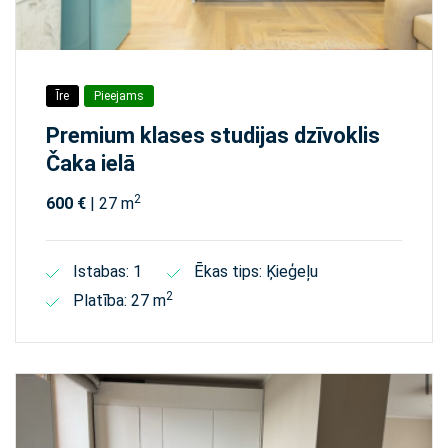
Īre
Pieejams
Premium klases studijas dzīvoklis
Čaka ielā
2
600 €
| 27 m
Istabas: 1
Ēkas tips: Ķieģeļu
2
Platība: 27 m