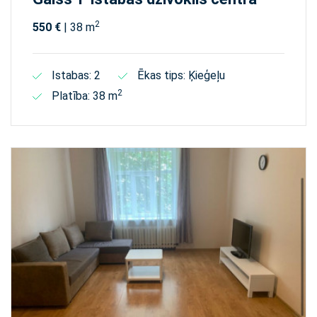
2
550 €
| 38 m
Istabas: 2
Ēkas tips: Ķieģeļu
2
Platība: 38 m