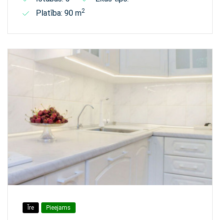
2
Platība: 90 m
Īre
Pieejams