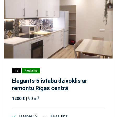
Īre
Pieejams
Elegants 5 istabu dzīvoklis ar
remontu Rīgas centrā
2
1200 €
| 90 m
Istabas: 5
Ēkas tips: