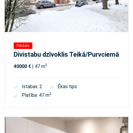
Pārdots
Divistabu dzīvoklis Teikā/Purvciemā
2
40000 €
| 47 m
Istabas: 2
Ēkas tips:
2
Platība: 47 m