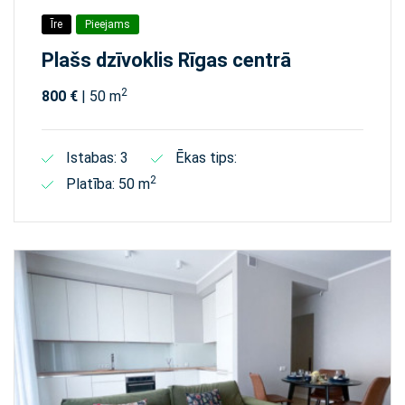
Īre
Pieejams
Plašs dzīvoklis Rīgas centrā
2
800 €
| 50 m
Istabas: 3
Ēkas tips:
2
Platība: 50 m