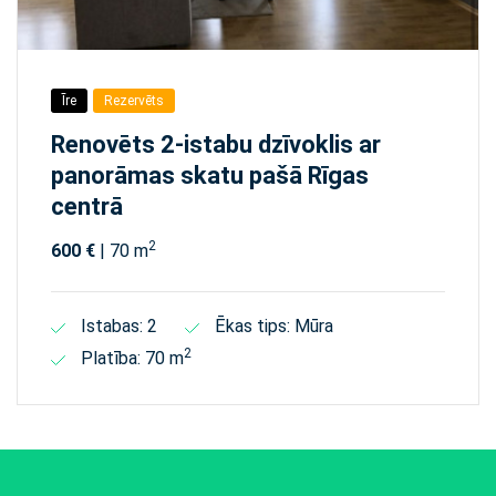
Īre
Rezervēts
Renovēts 2-istabu dzīvoklis ar
panorāmas skatu pašā Rīgas
centrā
2
600 €
| 70 m
Istabas: 2
Ēkas tips: Mūra
2
Platība: 70 m