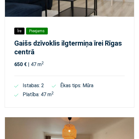
Īre
Pieejams
Gaišs dzīvoklis ilgtermiņa īrei Rīgas
centrā
2
650 €
| 47 m
Istabas: 2
Ēkas tips: Mūra
2
Platība: 47 m