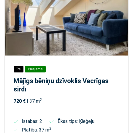
Īre
Pieejams
Mājīgs bēniņu dzīvoklis Vecrīgas
sirdī
2
720 €
| 37 m
Istabas: 2
Ēkas tips: Ķieģeļu
2
Platība: 37 m