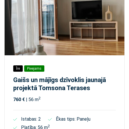
Īre
Pieejams
Gaišs un mājīgs dzīvoklis jaunajā
projektā Tomsona Terases
2
760 €
| 56 m
Istabas: 2
Ēkas tips: Paneļu
2
Platība: 56 m