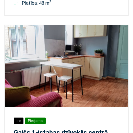
2
Platība: 48 m
Īre
Pieejams
Gaišs 1-istabas dzīvoklis centrā