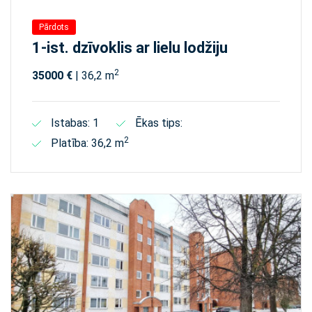
Pārdots
1-ist. dzīvoklis ar lielu lodžiju
2
35000 €
| 36,2 m
Istabas: 1
Ēkas tips:
2
Platība: 36,2 m