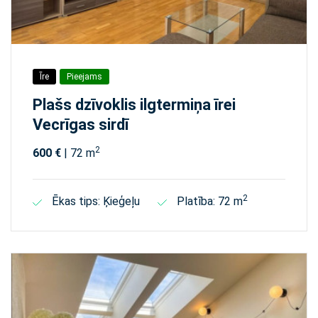
Īre
Pieejams
Plašs dzīvoklis ilgtermiņa īrei
Vecrīgas sirdī
2
600 €
| 72 m
2
Ēkas tips: Ķieģeļu
Platība: 72 m