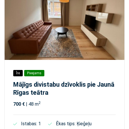
Īre
Pieejams
Mājīgs divistabu dzīvoklis pie Jaunā
Rīgas teātra
2
700 €
| 48 m
Istabas: 1
Ēkas tips: Ķieģeļu