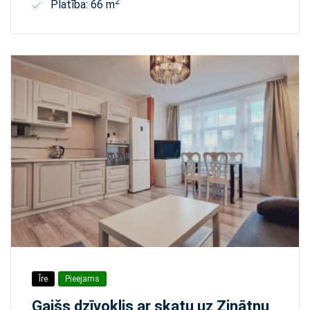
2
Platība: 66 m
Īre
Pieejams
Gaišs dzīvoklis ar skatu uz Zinātņu