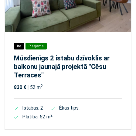
Īre
Pieejams
Mūsdienīgs 2 istabu dzīvoklis ar
balkonu jaunajā projektā "Cēsu
Terraces"
2
830 €
| 52 m
Istabas: 2
Ēkas tips:
2
Platība: 52 m