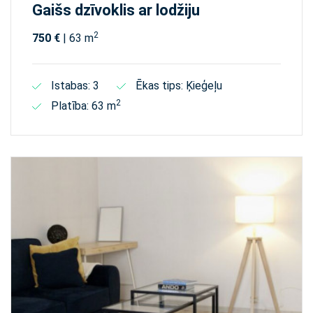
Gaišs dzīvoklis ar lodžiju
2
750 €
| 63 m
Istabas: 3
Ēkas tips: Ķieģeļu
2
Platība: 63 m