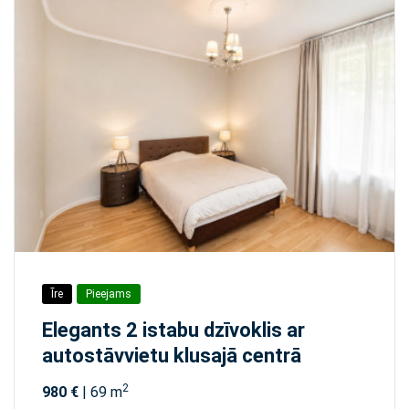
Īre
Pieejams
Elegants 2 istabu dzīvoklis ar
autostāvvietu klusajā centrā
2
980 €
| 69 m