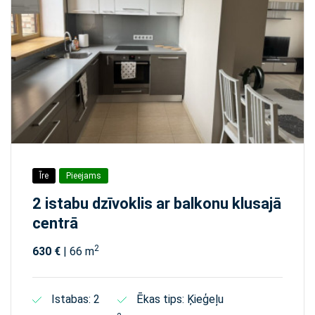
Īre
Pieejams
2 istabu dzīvoklis ar balkonu klusajā
centrā
2
630 €
| 66 m
Istabas: 2
Ēkas tips: Ķieģeļu