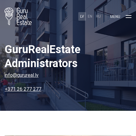
LV
EN
RU
MENU
GuruRealEstate
Administrators
info@gurureal.lv
+371 26 277 277