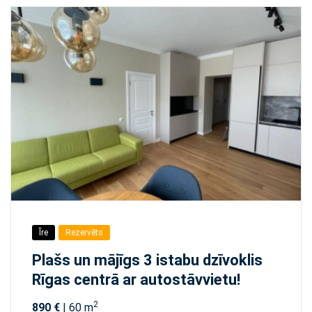
Īre
Rezervēts
Plašs un mājīgs 3 istabu dzīvoklis
Rīgas centrā ar autostāvvietu!
2
890 €
| 60 m