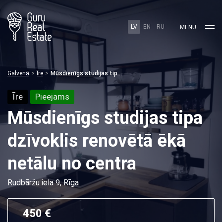
LV
EN
RU
MENU
Galvenā
Īre
Mūsdienīgs studijas tipa dzīvoklis renovētā ēkā netālu no centra
Īre
Pieejams
Mūsdienīgs studijas tipa
dzīvoklis renovētā ēkā
netālu no centra
Rudbāržu iela 9, Rīga
450 €