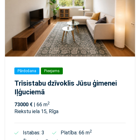
Pārdošana
Pieejams
Trīsistabu dzīvoklis Jūsu ģimenei
Iļģuciemā
2
73000 €
| 66 m
Riekstu iela 15, Rīga
2
Istabas: 3
Platība: 66 m