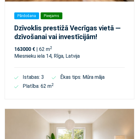
Pārdošana
Pieejams
Dzīvoklis prestižā Vecrīgas vietā —
dzīvošanai vai investīcijām!
2
163000 €
| 62 m
Miesnieku iela 14, Rīga, Latvija
Istabas: 3
Ēkas tips: Mūra māja
2
Platība: 62 m