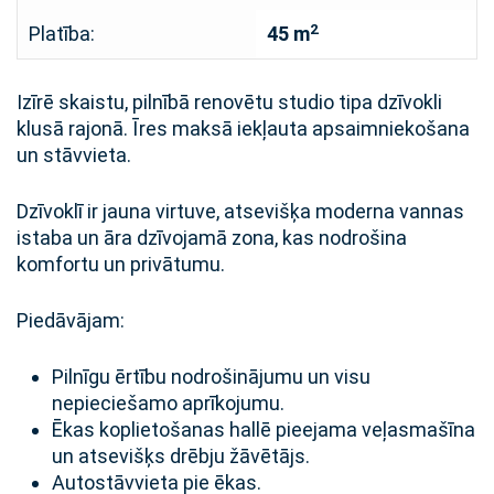
2
Platība:
45 m
Izīrē skaistu, pilnībā renovētu studio tipa dzīvokli
klusā rajonā. Īres maksā iekļauta apsaimniekošana
un stāvvieta.
Dzīvoklī ir jauna virtuve, atsevišķa moderna vannas
istaba un āra dzīvojamā zona, kas nodrošina
komfortu un privātumu.
Piedāvājam:
Pilnīgu ērtību nodrošinājumu un visu
nepieciešamo aprīkojumu.
Ēkas koplietošanas hallē pieejama veļasmašīna
un atsevišķs drēbju žāvētājs.
Autostāvvieta pie ēkas.