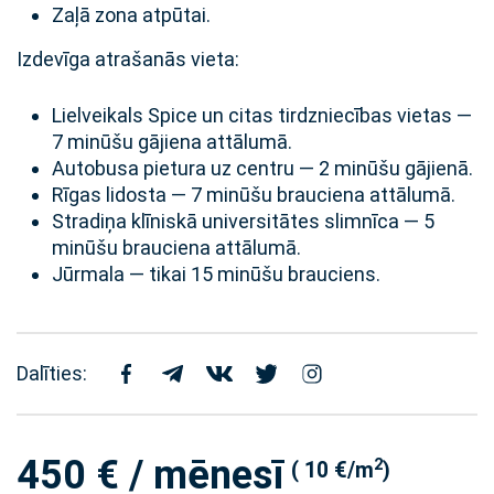
Zaļā zona atpūtai.
Izdevīga atrašanās vieta:
Lielveikals Spice un citas tirdzniecības vietas —
7 minūšu gājiena attālumā.
Autobusa pietura uz centru — 2 minūšu gājienā.
Rīgas lidosta — 7 minūšu brauciena attālumā.
Stradiņa klīniskā universitātes slimnīca — 5
minūšu brauciena attālumā.
Jūrmala — tikai 15 minūšu brauciens.
Dalīties:
450 € / mēnesī
2
( 10 €/m
)