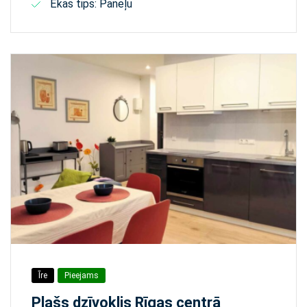
Ēkas tips: Paneļu
Īre
Pieejams
Plašs dzīvoklis Rīgas centrā