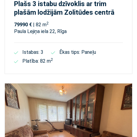
Plašs 3 istabu dzīvoklis ar trim
plašām lodžijām Zolitūdes centrā
2
79990 €
| 82 m
Paula Lejiņa iela 22, Rīga
Istabas: 3
Ēkas tips: Paneļu
2
Platība: 82 m