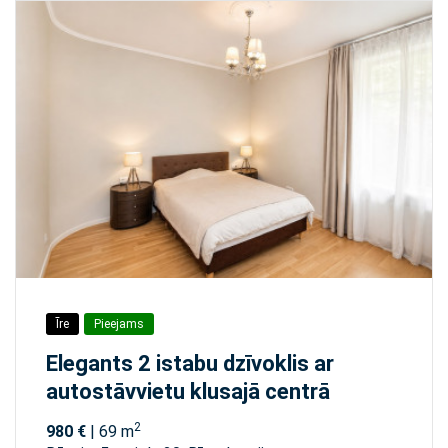
Īre
Pieejams
Elegants 2 istabu dzīvoklis ar
autostāvvietu klusajā centrā
2
980 €
| 69 m