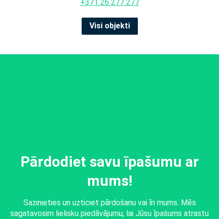
+371 26 277 277
Visi objekti
Pārdodiet savu īpašumu ar
mums!
Sazinieties un uzticiet pārdošanu vai īri mums. Mēs
sagatavosim lielisku piedāvājumu, lai Jūsu īpašums atrastu