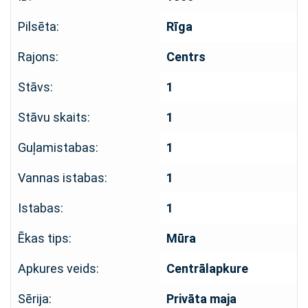
Pilsēta:
Rīga
Rajons:
Centrs
Stāvs:
1
Stāvu skaits:
1
Guļamistabas:
1
Vannas istabas:
1
Istabas:
1
Ēkas tips:
Mūra
Apkures veids:
Centrālapkure
Sērija:
Privāta maja