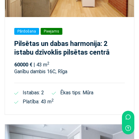
Pārdošana
Pieejams
Pilsētas un dabas harmonija: 2
istabu dzīvoklis pilsētas centrā
2
60000 €
| 43 m
Ganību dambis 16C, Rīga
Istabas: 2
Ēkas tips: Mūra
2
Platība: 43 m