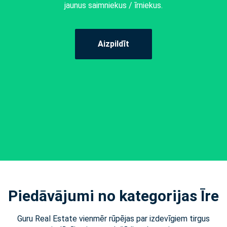
jaunus saimniekus / īrniekus.
Aizpildīt
Piedāvājumi no kategorijas Īre
Guru Real Estate vienmēr rūpējas par izdevīgiem tirgus