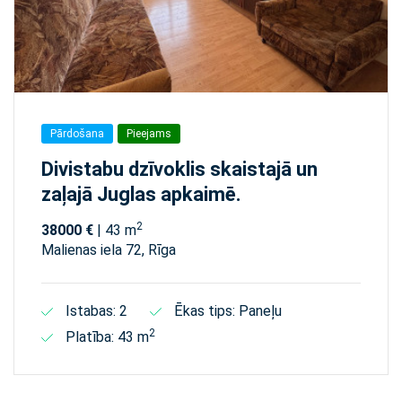
Pārdošana
Pieejams
Divistabu dzīvoklis skaistajā un
zaļajā Juglas apkaimē.
2
38000 €
| 43 m
Malienas iela 72, Rīga
Istabas: 2
Ēkas tips: Paneļu
2
Platība: 43 m