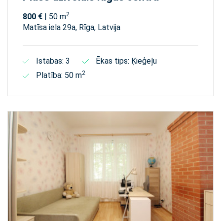
2
800 €
| 50 m
Matīsa iela 29а, Rīga, Latvija
Istabas: 3
Ēkas tips: Ķieģeļu
2
Platība: 50 m