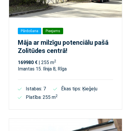
Pārdošana
Pieejams
Māja ar milzīgu potenciālu pašā
Zolitūdes centrā!
2
169980 €
| 255 m
Imantas 15. līnija 8, Rīga
Istabas: 7
Ēkas tips: Ķieģeļu
2
Platība: 255 m