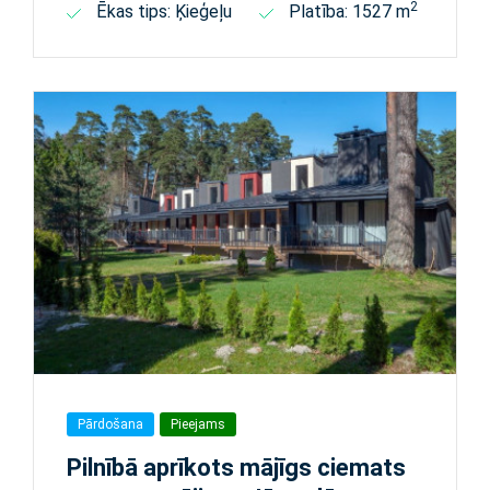
2
Ēkas tips: Ķieģeļu
Platība: 1527 m
Pārdošana
Pieejams
Pilnībā aprīkots mājīgs ciemats