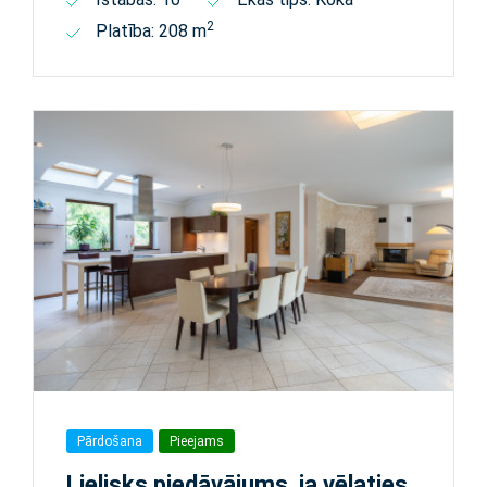
2
Platība: 208 m
Pārdošana
Pieejams
Lielisks piedāvājums, ja vēlaties