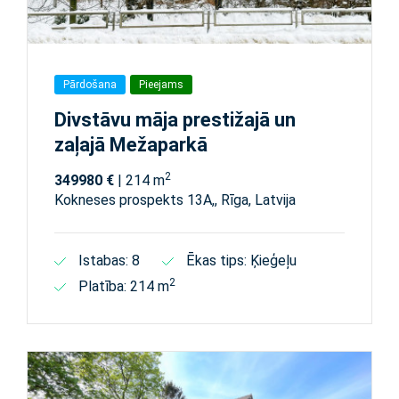
Pārdošana
Pieejams
Divstāvu māja prestižajā un
zaļajā Mežaparkā
2
349980 €
| 214 m
Kokneses prospekts 13A,, Rīga, Latvija
Istabas: 8
Ēkas tips: Ķieģeļu
2
Platība: 214 m