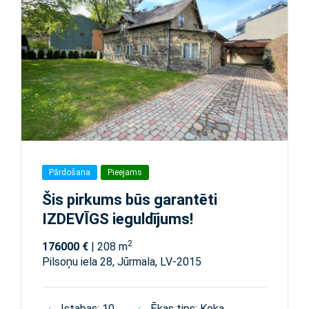
Pārdošana
Pieejams
Šis pirkums būs garantēti
IZDEVĪGS ieguldījums!
2
176000 €
| 208 m
Pilsoņu iela 28, Jūrmala, LV-2015
Istabas: 10
Ēkas tips: Koka