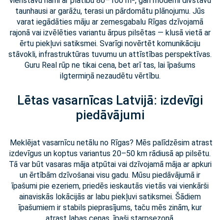
vienstāvu nami ar platību 80–100 m², gan moderni divstāvu
taunhausi ar garāžu, terasi un pārdomātu plānojumu. Jūs
varat iegādāties māju ar zemesgabalu Rīgas dzīvojamā
rajonā vai izvēlēties variantu ārpus pilsētas — klusā vietā ar
ērtu piekļuvi satiksmei. Svarīgi novērtēt komunikāciju
stāvokli, infrastruktūras tuvumu un attīstības perspektīvas.
Guru Real rūp ne tikai cena, bet arī tas, lai īpašums
ilgtermiņā nezaudētu vērtību.
Lētas vasarnīcas Latvijā: izdevīgi
piedāvājumi
Meklējat vasarnīcu netālu no Rīgas? Mēs palīdzēsim atrast
izdevīgus un koptus variantus 20–50 km rādiusā ap pilsētu.
Tā var būt vasaras māja atpūtai vai dzīvojamā māja ar apkuri
un ērtībām dzīvošanai visu gadu. Mūsu piedāvājumā ir
īpašumi pie ezeriem, priedēs ieskautās vietās vai vienkārši
ainaviskās lokācijās ar labu piekļuvi satiksmei. Šādiem
īpašumiem ir stabils pieprasījums, taču mēs zinām, kur
atrast labas cenas, īpaši starpsezonā.