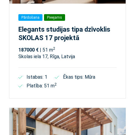
Pārdošana
Pieejams
Elegants studijas tipa dzīvoklis
SKOLAS 17 projektā
2
187000 €
| 51 m
Skolas iela 17, Rīga, Latvija
Istabas: 1
Ēkas tips: Mūra
2
Platība: 51 m