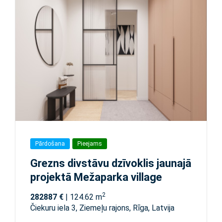
Pārdošana
Pieejams
Grezns divstāvu dzīvoklis jaunajā
projektā Mežaparka village
2
282887 €
| 124.62 m
Čiekuru iela 3, Ziemeļu rajons, Rīga, Latvija