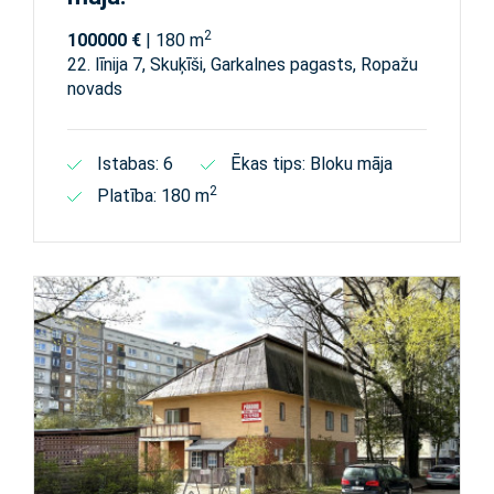
2
100000 €
| 180 m
22. līnija 7, Skuķīši, Garkalnes pagasts, Ropažu
novads
Istabas: 6
Ēkas tips: Bloku māja
2
Platība: 180 m