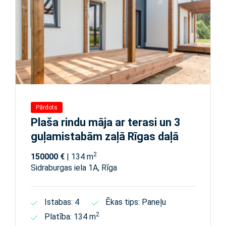
Pārdots
Plaša rindu māja ar terasi un 3
guļamistabām zaļā Rīgas daļā
2
150000 €
| 134 m
Sidraburgas iela 1A, Rīga
Istabas: 4
Ēkas tips: Paneļu
2
Platība: 134 m