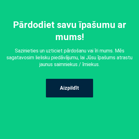
Pārdodiet savu īpašumu ar
mums!
Sazinieties un uzticiet pārdošanu vai īri mums. Mēs
sagatavosim lielisku piedāvājumu, lai Jūsu īpašums atrastu
jaunus saimniekus / īrniekus.
Aizpildīt