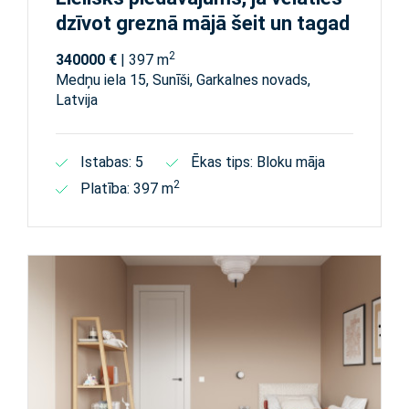
dzīvot greznā mājā šeit un tagad
2
340000 €
| 397 m
Medņu iela 15, Sunīši, Garkalnes novads,
Latvija
Istabas: 5
Ēkas tips: Bloku māja
2
Platība: 397 m