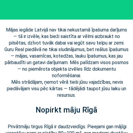
Mājas iegāde Latvijā nav tikai nekustamā īpašuma darījums
— tā ir izvēle, kas bieži saistīta ar vēlmi aizbraukt no
pilsētas, dzīvot tuvāk dabai vai iegūt savu telpu ar zemi.
Guru Real piedāvā ne tikai sludinājumus, bet reālus īpašumus
— mājas, vasarnīcas, kotedžas, lauku īpašumus, kas jau
pārbaudīti un gatavi darījumam. Mēs palīdzam visos posmos
— no piemērota objekta izvēles līdz dokumentu
noformēšanai.
Mēs strādājam, ņemot vērā tieši jūsu vajadzības, nevis
piedāvājam visu pēc kārtas — tādējādi taupot jūsu laiku un
resursus.
Nopirkt māju Rīgā
Privātmāju tirgus Rīgā ir daudzveidīgs. Pieejami gan mājīgi