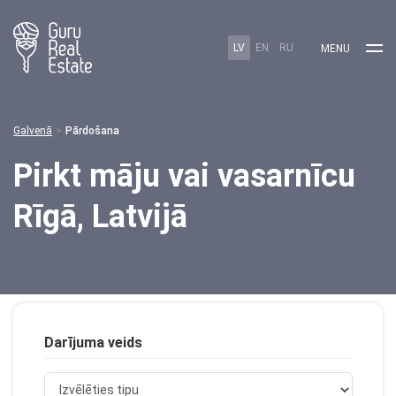
LV
EN
RU
MENU
Galvenā
Pārdošana
Pirkt māju vai vasarnīcu
Rīgā, Latvijā
Darījuma veids