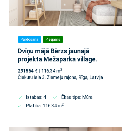
Pārdošana
Pieejams
Dvīņu mājā Bērzs jaunajā
projektā Mežaparka village.
2
291564 €
| 116.34 m
Čiekuru iela 3, Ziemeļu rajons, Rīga, Latvija
Istabas: 4
Ēkas tips: Mūra
2
Platība: 116.34 m