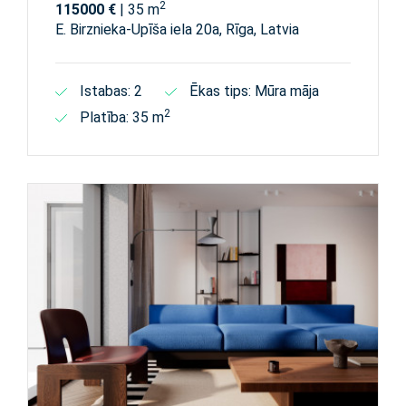
2
115000 €
| 35 m
E. Birznieka-Upīša iela 20a, Rīga, Latvia
Istabas: 2
Ēkas tips: Mūra māja
2
Platība: 35 m