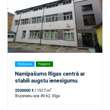
Pārdošana
Pieejams
Namīpašums Rīgas centrā ar
stabili augstu ienesīgumu.
2
2500000 €
| 1527 m
Bruņinieku iela 49-k2, Rīga