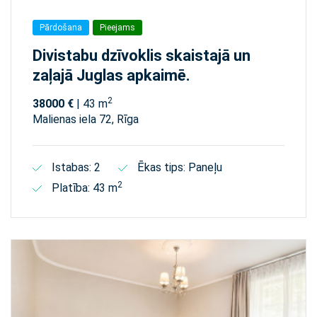
Pārdošana
Pieejams
Divistabu dzīvoklis skaistajā un
zaļajā Juglas apkaimē.
2
38000 €
| 43 m
Malienas iela 72, Rīga
Istabas: 2
Ēkas tips: Paneļu
2
Platība: 43 m