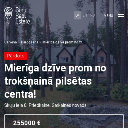
LV
EN
RU
MENU
Galvenā
Pārdošana
Mierīga dzīve prom no trokšņainā pilsētas centra!
Pārdots
Mierīga dzīve prom no
trokšņainā pilsētas
centra!
Skuju iela 8, Priedkalne, Garkalnes novads
255000 €