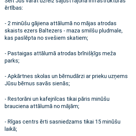
Šeit Jūs varat uzreiz sajust rajona infrastruktūras
ērtības:
- 2 minūšu gājiena attālumā no mājas atrodas
skaists ezers Baltezers - maza smilšu pludmale,
kas paslēpta no svešiem skatiem;
- Pastaigas attālumā atrodas brīnišķīgs meža
parks;
- Apkārtnes skolas un bērnudārzi ar prieku uzņems
Jūsu bērnus savās sienās;
- Restorāni un kafejnīcas tikai pāris minūšu
brauciena attālumā no mājām;
- Rīgas centrs ērti sasniedzams tikai 15 minūšu
laikā;