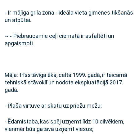
- Ir mājīga grila zona - ideāla vieta ģimenes tikšanās
un atpūtai.
~~ Piebraucamie ceļi ciematā ir asfaltēti un
apgaismoti.
Māja: trīsstāvīga ēka, celta 1999. gadā, ir teicamā
tehniskā stāvoklī un nodota ekspluatācijā 2017.
gadā.
- Plaša virtuve ar skatu uz priežu mežu;
- Ēdamistaba, kas spēj uzņemt līdz 10 cilvēkiem,
vienmēr būs gatava uzņemt viesus;