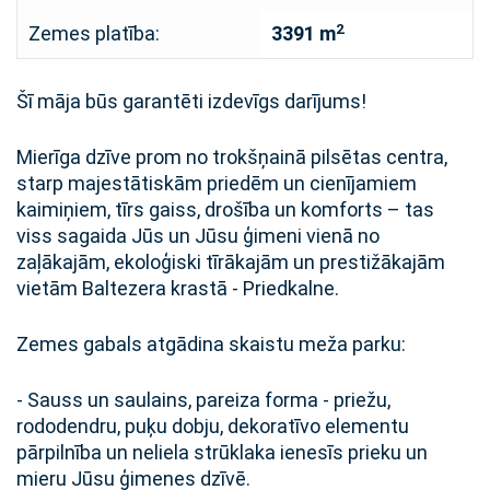
2
Zemes platība:
3391 m
Šī māja būs garantēti izdevīgs darījums!
Mierīga dzīve prom no trokšņainā pilsētas centra,
starp majestātiskām priedēm un cienījamiem
kaimiņiem, tīrs gaiss, drošība un komforts – tas
viss sagaida Jūs un Jūsu ģimeni vienā no
zaļākajām, ekoloģiski tīrākajām un prestižākajām
vietām Baltezera krastā - Priedkalne.
Zemes gabals atgādina skaistu meža parku:
- Sauss un saulains, pareiza forma - priežu,
rododendru, puķu dobju, dekoratīvo elementu
pārpilnība un neliela strūklaka ienesīs prieku un
mieru Jūsu ģimenes dzīvē.