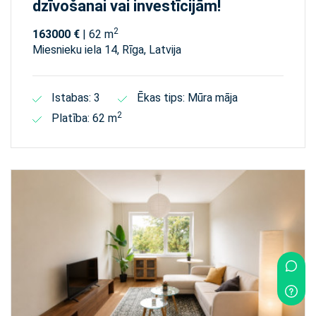
dzīvošanai vai investīcijām!
2
163000 €
| 62 m
Miesnieku iela 14, Rīga, Latvija
Istabas: 3
Ēkas tips: Mūra māja
2
Platība: 62 m