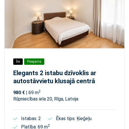
Īre
Pieejams
Elegants 2 istabu dzīvoklis ar
autostāvvietu klusajā centrā
2
980 €
| 69 m
Rūpniecības iela 20, Rīga, Latvija
Istabas: 2
Ēkas tips: Ķieģeļu
2
Platība: 69 m