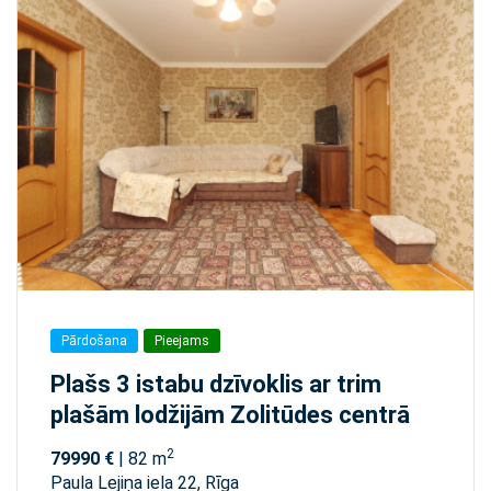
Pārdošana
Pieejams
Plašs 3 istabu dzīvoklis ar trim
plašām lodžijām Zolitūdes centrā
2
79990 €
| 82 m
Paula Lejiņa iela 22, Rīga