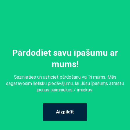
Pārdodiet savu īpašumu ar
mums!
Sazinieties un uzticiet pārdošanu vai īri mums. Mēs
sagatavosim lielisku piedāvājumu, lai Jūsu īpašums atrastu
jaunus saimniekus / īrniekus.
Aizpildīt