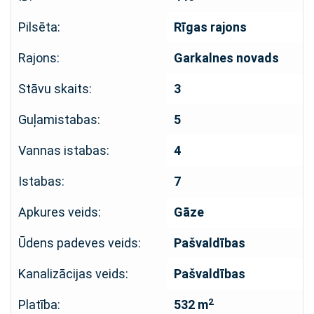
Pilsēta:
Rīgas rajons
Rajons:
Garkalnes novads
Stāvu skaits:
3
Guļamistabas:
5
Vannas istabas:
4
Istabas:
7
Apkures veids:
Gāze
Ūdens padeves veids:
Pašvaldības
Kanalizācijas veids:
Pašvaldības
2
Platība:
532 m