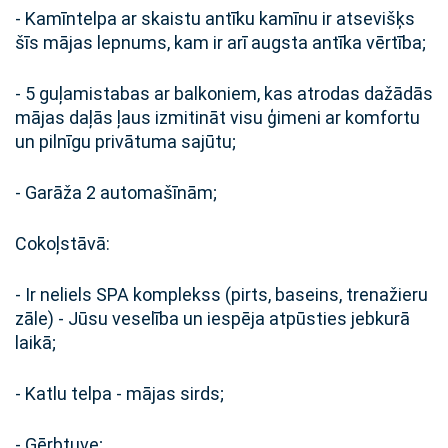
- Kamīntelpa ar skaistu antīku kamīnu ir atsevišķs
šīs mājas lepnums, kam ir arī augsta antīka vērtība;
- 5 guļamistabas ar balkoniem, kas atrodas dažādās
mājas daļās ļaus izmitināt visu ģimeni ar komfortu
un pilnīgu privātuma sajūtu;
- Garāža 2 automašīnām;
Cokoļstāvā:
- Ir neliels SPA komplekss (pirts, baseins, trenažieru
zāle) - Jūsu veselība un iespēja atpūsties jebkurā
laikā;
- Katlu telpa - mājas sirds;
- Ģērbtuve;