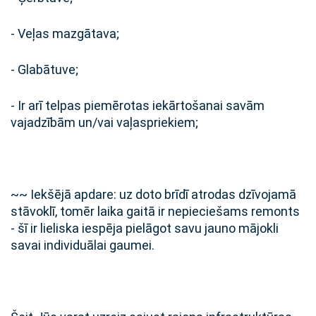
- Veļas mazgātava;
- Glabātuve;
- Ir arī telpas piemērotas iekārtošanai savām
vajadzībām un/vai vaļaspriekiem;
~~ Iekšējā apdare: uz doto brīdī atrodas dzīvojamā
stāvoklī, tomēr laika gaitā ir nepieciešams remonts
- šī ir lieliska iespēja pielāgot savu jauno mājokli
savai individuālai gaumei.