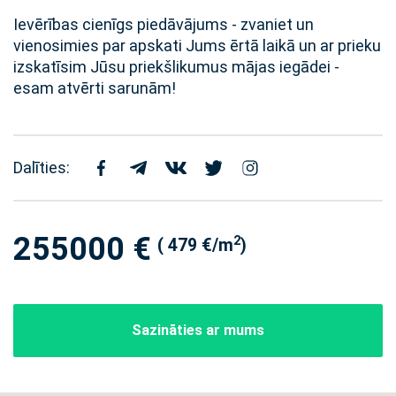
Ievērības cienīgs piedāvājums - zvaniet un
vienosimies par apskati Jums ērtā laikā un ar prieku
izskatīsim Jūsu priekšlikumus mājas iegādei -
esam atvērti sarunām!
Dalīties:
255000 €
2
( 479 €/m
)
Sazināties ar mums