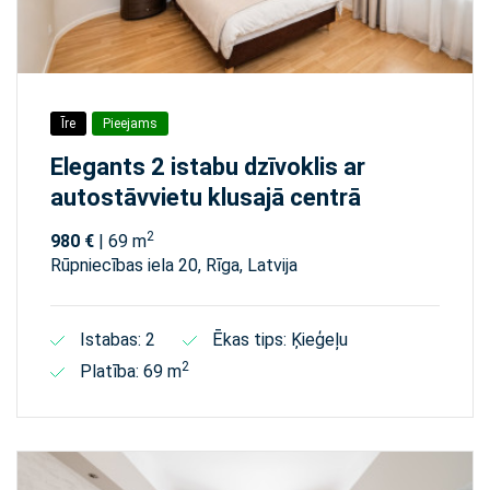
Īre
Pieejams
Elegants 2 istabu dzīvoklis ar
autostāvvietu klusajā centrā
2
980 €
| 69 m
Rūpniecības iela 20, Rīga, Latvija
Istabas: 2
Ēkas tips: Ķieģeļu
2
Platība: 69 m