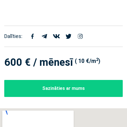
Dalīties:
600 € / mēnesī
2
( 10 €/m
)
Sazināties ar mums