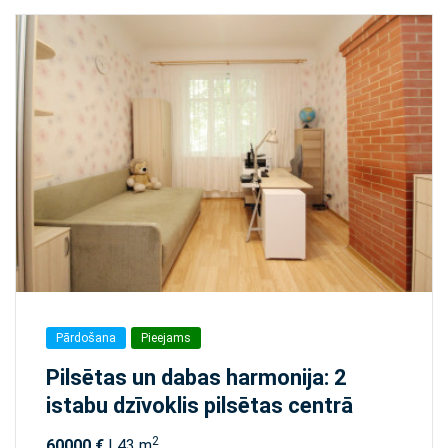
Pārdošana
Pieejams
Pilsētas un dabas harmonija: 2
istabu dzīvoklis pilsētas centrā
2
60000 €
| 43 m