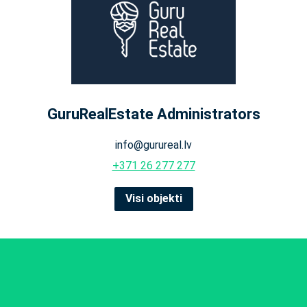
GuruRealEstate Administrators
info@gurureal.lv
+371 26 277 277
Visi objekti