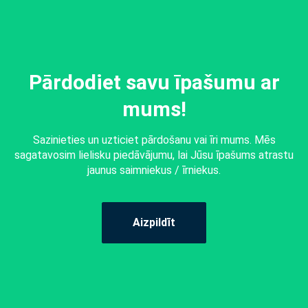
Pārdodiet savu īpašumu ar
mums!
Sazinieties un uzticiet pārdošanu vai īri mums. Mēs
sagatavosim lielisku piedāvājumu, lai Jūsu īpašums atrastu
jaunus saimniekus / īrniekus.
Aizpildīt