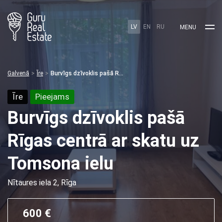
LV
EN
RU
MENU
Galvenā
Īre
Burvīgs dzīvoklis pašā Rīgas centrā ar skatu uz Tomsona ielu
Īre
Pieejams
Burvīgs dzīvoklis pašā
Rīgas centrā ar skatu uz
Tomsona ielu
Nītaures iela 2, Rīga
600 €