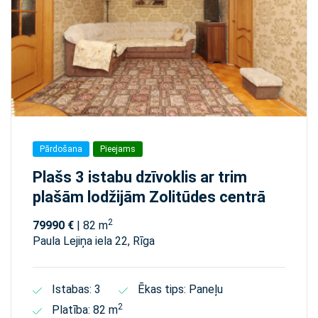
Pārdošana
Pieejams
Plašs 3 istabu dzīvoklis ar trim
plašām lodžijām Zolitūdes centrā
2
79990 €
| 82 m
Paula Lejiņa iela 22, Rīga
Istabas: 3
Ēkas tips: Paneļu
2
Platība: 82 m