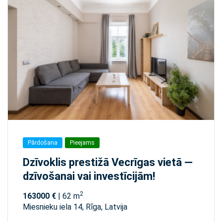
Pārdošana
Pieejams
Dzīvoklis prestižā Vecrīgas vietā —
dzīvošanai vai investīcijām!
2
163000 €
| 62 m
Miesnieku iela 14, Rīga, Latvija