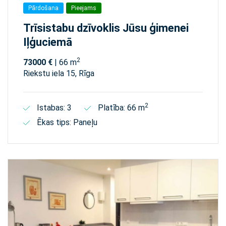
Pārdošana
Pieejams
Trīsistabu dzīvoklis Jūsu ģimenei
Iļģuciemā
2
73000 €
| 66 m
Riekstu iela 15, Rīga
2
Istabas: 3
Platība: 66 m
Ēkas tips: Paneļu