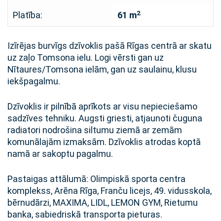
2
Platība:
61 m
Izīrējas burvīgs dzīvoklis pašā Rīgas centrā ar skatu
uz zaļo Tomsona ielu. Logi vērsti gan uz
Nītaures/Tomsona ielām, gan uz saulainu, klusu
iekšpagalmu.
Dzīvoklis ir pilnībā aprīkots ar visu nepieciešamo
sadzīves tehniku. Augsti griesti, atjaunoti čuguna
radiatori nodrošina siltumu ziemā ar zemām
komunālajām izmaksām. Dzīvoklis atrodas koptā
namā ar sakoptu pagalmu.
Pastaigas attālumā: Olimpiskā sporta centra
komplekss, Arēna Rīga, Franču licejs, 49. vidusskola,
bērnudārzi, MAXIMA, LIDL, LEMON GYM, Rietumu
banka, sabiedriskā transporta pieturas.