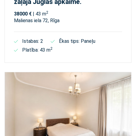
zaļajā Juglas apkaimē.
2
38000 €
| 43 m
Malienas iela 72, Rīga
Istabas: 2
Ēkas tips: Paneļu
2
Platība: 43 m