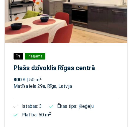
Īre
Pieejams
Plašs dzīvoklis Rīgas centrā
2
800 €
| 50 m
Matīsa iela 29а, Rīga, Latvija
Istabas: 3
Ēkas tips: Ķieģeļu
2
Platība: 50 m