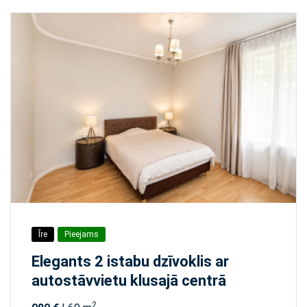
Īre
Pieejams
Elegants 2 istabu dzīvoklis ar
autostāvvietu klusajā centrā
2