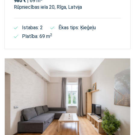
980 €
| 69 m
Rūpniecības iela 20, Rīga, Latvija
Istabas: 2
Ēkas tips: Ķieģeļu
2
Platība: 69 m