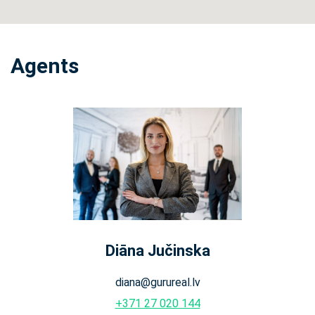
Agents
Diāna Jučinska
diana@gurureal.lv
+371 27 020 144