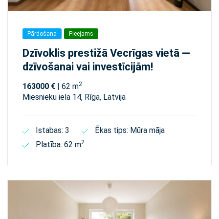
Pārdošana
Pieejams
Dzīvoklis prestižā Vecrīgas vietā —
dzīvošanai vai investīcijām!
2
163000 €
| 62 m
Miesnieku iela 14, Rīga, Latvija
Istabas: 3
Ēkas tips: Mūra māja
2
Platība: 62 m