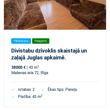
Pārdošana
Pieejams
Divistabu dzīvoklis skaistajā un
zaļajā Juglas apkaimē.
2
38000 €
| 43 m
Malienas iela 72, Rīga
Istabas: 2
Ēkas tips: Paneļu
2
Platība: 43 m