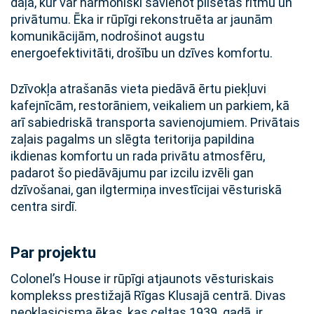
daļā, kur var harmoniski savienot pilsētas ritmu un
privātumu. Ēka ir rūpīgi rekonstruēta ar jaunām
komunikācijām, nodrošinot augstu
energoefektivitāti, drošību un dzīves komfortu.
Dzīvokļa atrašanās vieta piedāvā ērtu piekļuvi
kafejnīcām, restorāniem, veikaliem un parkiem, kā
arī sabiedriskā transporta savienojumiem. Privātais
zaļais pagalms un slēgta teritorija papildina
ikdienas komfortu un rada privātu atmosfēru,
padarot šo piedāvājumu par izcilu izvēli gan
dzīvošanai, gan ilgtermiņa investīcijai vēsturiskā
centra sirdī.
Par projektu
Colonel’s House ir rūpīgi atjaunots vēsturiskais
komplekss prestižajā Rīgas Klusajā centrā. Divas
neoklasicisma ēkas, kas celtas 1939. gadā, ir