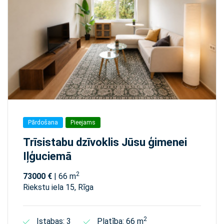
Pārdošana
Pieejams
Trīsistabu dzīvoklis Jūsu ģimenei
Iļģuciemā
2
73000 €
| 66 m
Riekstu iela 15, Rīga
2
Istabas: 3
Platība: 66 m