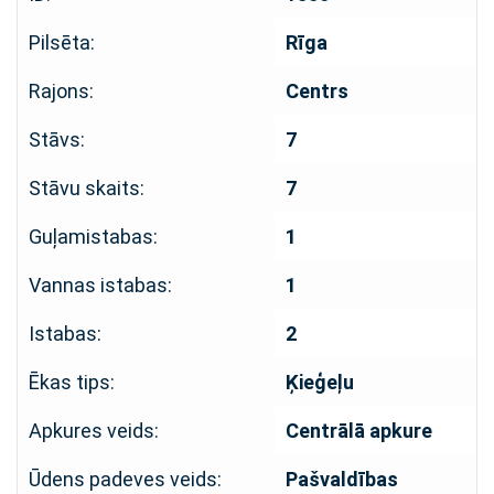
Pilsēta:
Rīga
Rajons:
Centrs
Stāvs:
7
Stāvu skaits:
7
Guļamistabas:
1
Vannas istabas:
1
Istabas:
2
Ēkas tips:
Ķieģeļu
Apkures veids:
Centrālā apkure
Ūdens padeves veids:
Pašvaldības