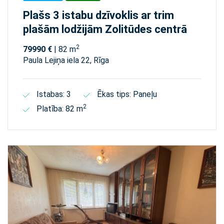
Plašs 3 istabu dzīvoklis ar trim
plašām lodžijām Zolitūdes centrā
2
79990 €
| 82 m
Paula Lejiņa iela 22, Rīga
Istabas: 3
Ēkas tips: Paneļu
2
Platība: 82 m