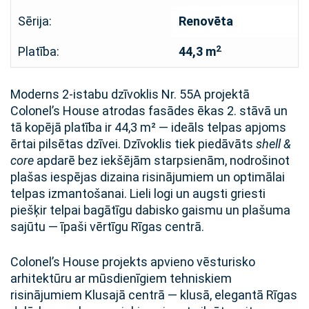
Sērija:
Renovēta
2
Platība:
44,3 m
Moderns 2-istabu dzīvoklis Nr. 55A projektā
Colonel’s House atrodas fasādes ēkas 2. stāvā un
tā kopējā platība ir 44,3 m² — ideāls telpas apjoms
ērtai pilsētas dzīvei. Dzīvoklis tiek piedāvāts
shell &
core
apdarē bez iekšējām starpsienām, nodrošinot
plašas iespējas dizaina risinājumiem un optimālai
telpas izmantošanai. Lieli logi un augsti griesti
piešķir telpai bagātīgu dabisko gaismu un plašuma
sajūtu — īpaši vērtīgu Rīgas centrā.
Colonel’s House projekts apvieno vēsturisko
arhitektūru ar mūsdienīgiem tehniskiem
risinājumiem Klusajā centrā — klusā, elegantā Rīgas