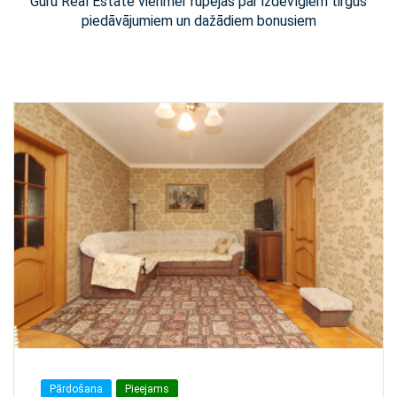
Guru Real Estate vienmēr rūpējas par izdevīgiem tirgus
piedāvājumiem un dažādiem bonusiem
Pārdošana
Pieejams