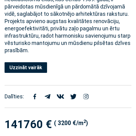
pārveidotas mūsdienīgā un pārdomātā dzīvojamā
vidē, saglabājot to sākotnējo arhitektūras raksturu.
Projekts apvieno augstas kvalitātes renovāciju,
energoefektivitāti, privātu zaļo pagalmu un ērtu
infrastruktūru, radot harmonisku savienojumu starp
vēsturisko mantojumu un mūsdienu pilsētas dzīves
prasībām.
Uzzināt vairāk
Dalīties:
141760 €
2
( 3200 €/m
)