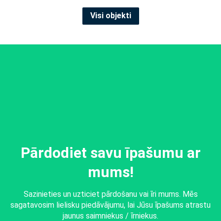
Visi objekti
Pārdodiet savu īpašumu ar
mums!
Sazinieties un uzticiet pārdošanu vai īri mums. Mēs
sagatavosim lielisku piedāvājumu, lai Jūsu īpašums atrastu
jaunus saimniekus / īrniekus.