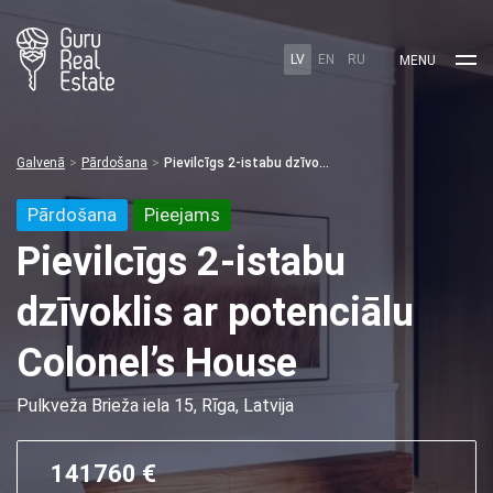
LV
EN
RU
MENU
Galvenā
Pārdošana
Pievilcīgs 2-istabu dzīvoklis ar potenciālu Colonel’s House
Pārdošana
Pieejams
Pievilcīgs 2-istabu
dzīvoklis ar potenciālu
Colonel’s House
Pulkveža Brieža iela 15, Rīga, Latvija
141760 €