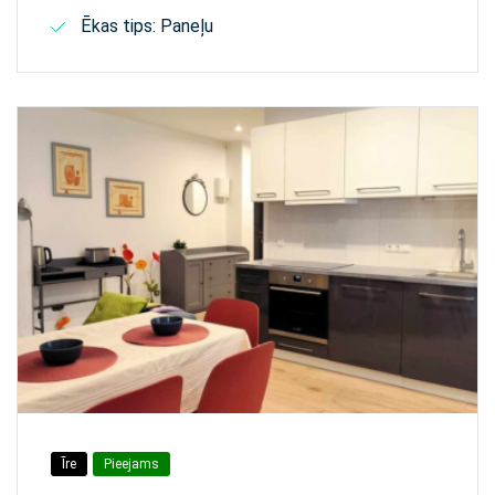
Ēkas tips: Paneļu
Īre
Pieejams