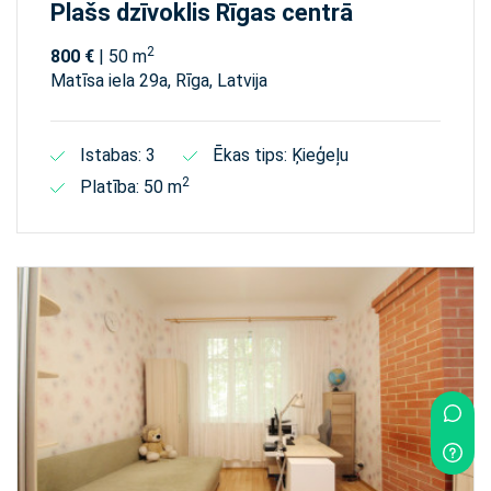
Plašs dzīvoklis Rīgas centrā
2
800 €
| 50 m
Matīsa iela 29а, Rīga, Latvija
Istabas: 3
Ēkas tips: Ķieģeļu
2
Platība: 50 m