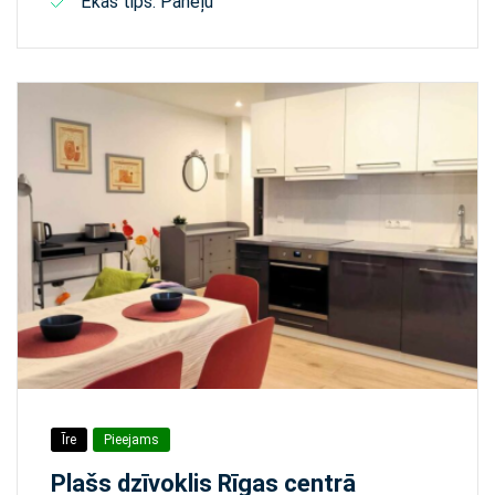
Ēkas tips: Paneļu
Īre
Pieejams
Plašs dzīvoklis Rīgas centrā