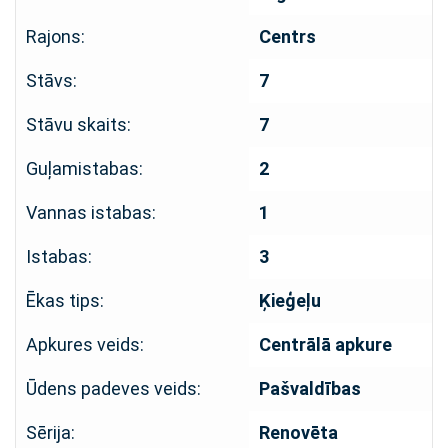
Rajons:
Centrs
Stāvs:
7
Stāvu skaits:
7
Guļamistabas:
2
Vannas istabas:
1
Istabas:
3
Ēkas tips:
Ķieģeļu
Apkures veids:
Centrālā apkure
Ūdens padeves veids:
Pašvaldības
Sērija:
Renovēta