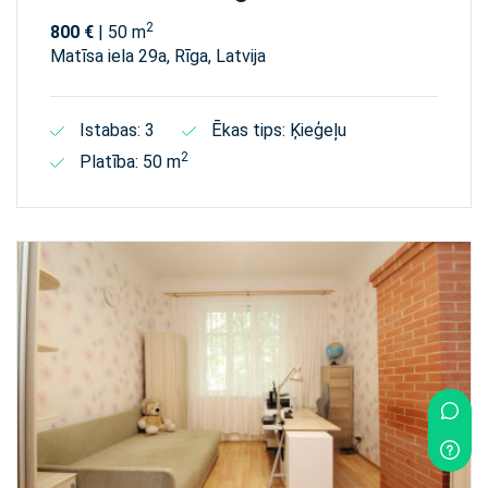
2
800 €
| 50 m
Matīsa iela 29а, Rīga, Latvija
Istabas: 3
Ēkas tips: Ķieģeļu
2
Platība: 50 m