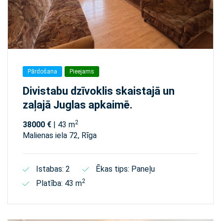
Pārdošana
Pieejams
Divistabu dzīvoklis skaistajā un
zaļajā Juglas apkaimē.
2
38000 €
| 43 m
Malienas iela 72, Rīga
Istabas: 2
Ēkas tips: Paneļu
2
Platība: 43 m