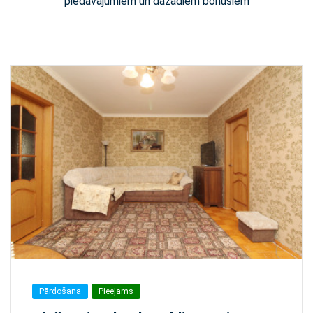
piedāvājumiem un dažādiem bonusiem
Pārdošana
Pieejams