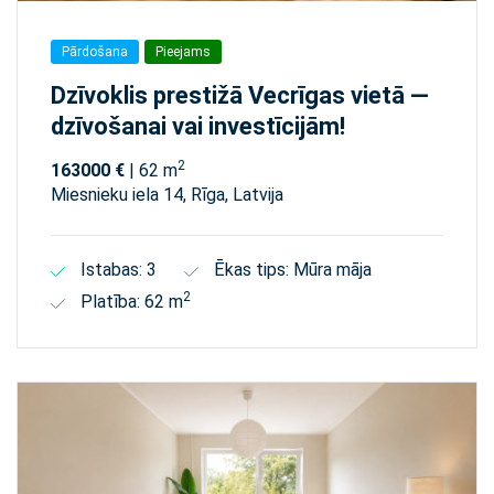
Pārdošana
Pieejams
Dzīvoklis prestižā Vecrīgas vietā —
dzīvošanai vai investīcijām!
2
163000 €
| 62 m
Miesnieku iela 14, Rīga, Latvija
Istabas: 3
Ēkas tips: Mūra māja
2
Platība: 62 m