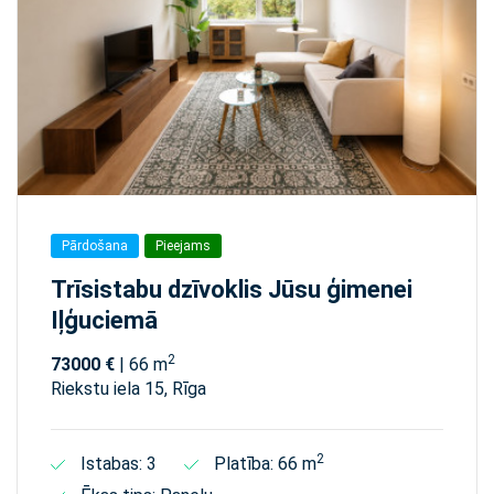
Pārdošana
Pieejams
Trīsistabu dzīvoklis Jūsu ģimenei
Iļģuciemā
2
73000 €
| 66 m
Riekstu iela 15, Rīga
2
Istabas: 3
Platība: 66 m