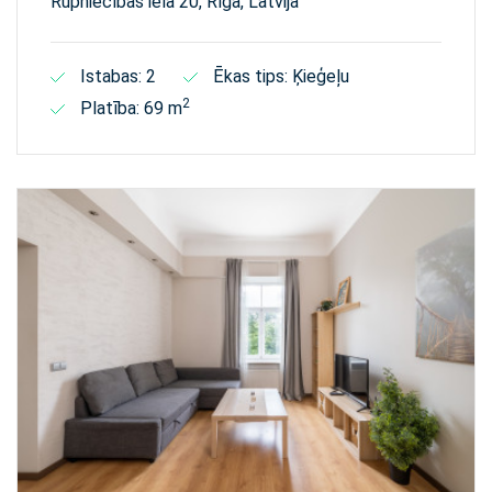
Rūpniecības iela 20, Rīga, Latvija
Istabas: 2
Ēkas tips: Ķieģeļu
2
Platība: 69 m