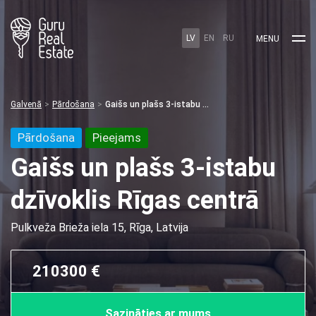
LV
EN
RU
MENU
Galvenā
Pārdošana
Gaišs un plašs 3-istabu dzīvoklis Rīgas centrā
Pārdošana
Pieejams
Gaišs un plašs 3-istabu
dzīvoklis Rīgas centrā
Pulkveža Brieža iela 15, Rīga, Latvija
210300 €
Sazināties ar mums