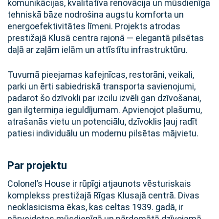
komunikācijas, kvalitatīva renovācija un mūsdienīga
tehniskā bāze nodrošina augstu komforta un
energoefektivitātes līmeni. Projekts atrodas
prestižajā Klusā centra rajonā — elegantā pilsētas
daļā ar zaļām ielām un attīstītu infrastruktūru.
Tuvumā pieejamas kafejnīcas, restorāni, veikali,
parki un ērti sabiedriskā transporta savienojumi,
padarot šo dzīvokli par izcilu izvēli gan dzīvošanai,
gan ilgtermiņa ieguldījumam. Apvienojot plašumu,
atrašanās vietu un potenciālu, dzīvoklis ļauj radīt
patiesi individuālu un modernu pilsētas mājvietu.
Par projektu
Colonel’s House ir rūpīgi atjaunots vēsturiskais
komplekss prestižajā Rīgas Klusajā centrā. Divas
neoklasicisma ēkas, kas celtas 1939. gadā, ir
pārveidotas mūsdienīgā un pārdomātā dzīvojamā