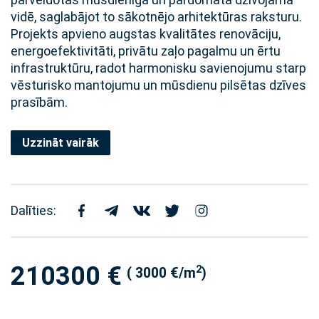
vidē, saglabājot to sākotnējo arhitektūras raksturu.
Projekts apvieno augstas kvalitātes renovāciju,
energoefektivitāti, privātu zaļo pagalmu un ērtu
infrastruktūru, radot harmonisku savienojumu starp
vēsturisko mantojumu un mūsdienu pilsētas dzīves
prasībām.
Uzzināt vairāk
Dalīties:
210300 €
2
( 3000 €/m
)