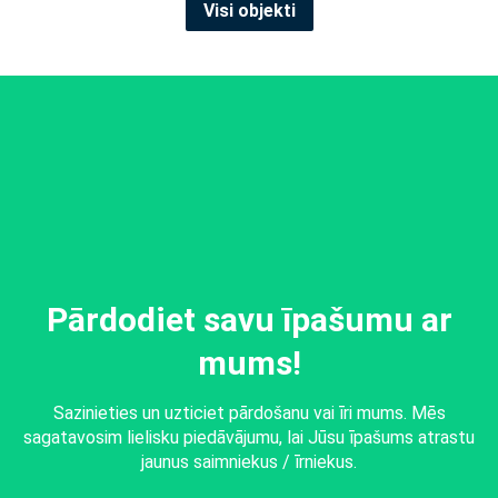
Visi objekti
Pārdodiet savu īpašumu ar
mums!
Sazinieties un uzticiet pārdošanu vai īri mums. Mēs
sagatavosim lielisku piedāvājumu, lai Jūsu īpašums atrastu
jaunus saimniekus / īrniekus.