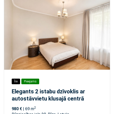
Īre
Pieejams
Elegants 2 istabu dzīvoklis ar
autostāvvietu klusajā centrā
2
980 €
| 69 m