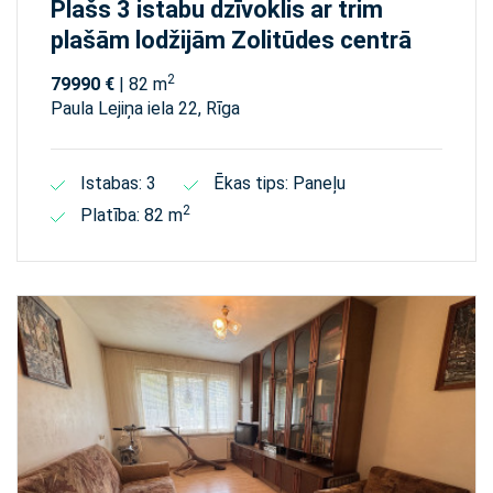
Plašs 3 istabu dzīvoklis ar trim
plašām lodžijām Zolitūdes centrā
2
79990 €
| 82 m
Paula Lejiņa iela 22, Rīga
Istabas: 3
Ēkas tips: Paneļu
2
Platība: 82 m