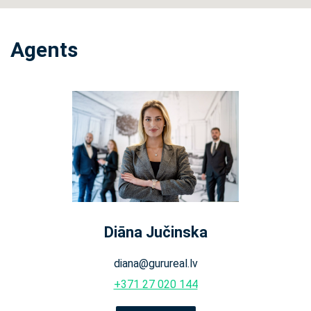
Agents
Diāna Jučinska
diana@gurureal.lv
+371 27 020 144