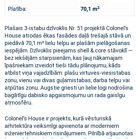
2
Platība:
70,1 m
Plašais 3-istabu dzīvoklis Nr. 51 projektā Colonel’s
House atrodas ēkas fasādes daļā trešajā stāvā un
piedāvā 70,1 m² lielu telpu ar plašām pielāgošanas
iespējām. Dzīvoklis pieejams shell & core stāvoklī —
bez iekšējām starpsienām, kas ļauj nākamajam
īpašniekam izveidot tieši tādu plānojumu, kāds
atbilst viņa vajadzībām: plašu virtuves-viesistabas
zonu, vienu vai divas guļamistabas, darba telpu vai
atpūtas zonu. Augstie griesti un lielie logi nodrošina
bagātīgu dabisko apgaismojumu un rada gaisīgu
atmosfēru.
Colonel’s House ir projekts, kurā vēsturiskā
arhitektūra veiksmīgi apvienota ar moderniem
inženiertehniskiem risinājumiem. Pilnībā atjaunotas