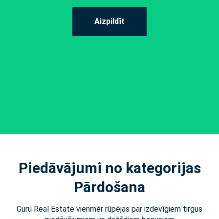
Aizpildīt
Piedāvājumi no kategorijas
Pārdošana
Guru Real Estate vienmēr rūpējas par izdevīgiem tirgus