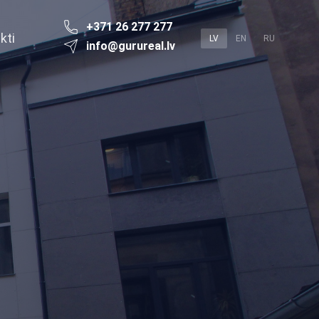
+371 26 277 277
kti
LV
EN
RU
info@gurureal.lv