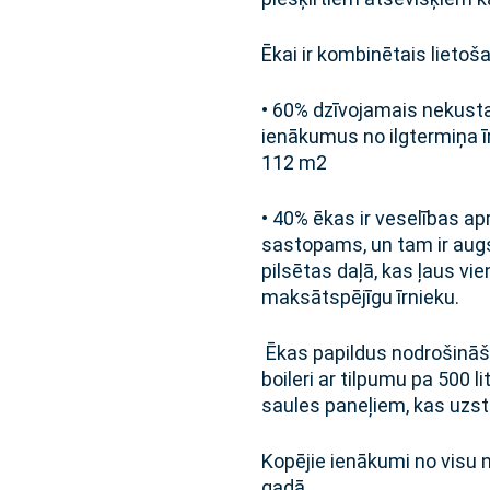
Ēkai ir kombinētais liet
• 60% dzīvojamais nekust
ienākumus no ilgtermiņa īre
112 m2
• 40% ēkas ir veselības apr
sastopams, un tam ir augs
pilsētas daļā, kas ļaus vie
maksātspējīgu īrnieku.
Ēkas papildus nodrošināšan
boileri ar tilpumu pa 500 l
saules paneļiem, kas uzst
Kopējie ienākumi no visu 
gadā.