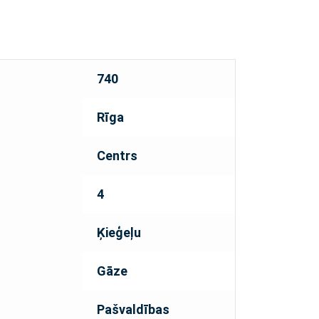
740
Rīga
Centrs
4
Ķieģeļu
Gāze
Pašvaldības