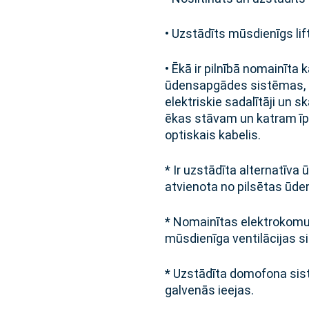
• Uzstādīts mūsdienīgs lif
• Ēkā ir pilnībā nomainīta
ūdensapgādes sistēmas, el
elektriskie sadalītāji un sk
ēkas stāvam un katram ī
optiskais kabelis.
* Ir uzstādīta alternatīva
atvienota no pilsētas ūd
* Nomainītas elektrokomun
mūsdienīga ventilācijas s
* Uzstādīta domofona sis
galvenās ieejas.