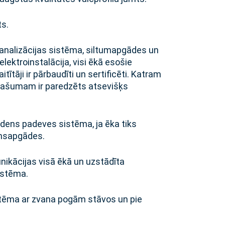
ts.
 kanalizācijas sistēma, siltumapgādes un
ektroinstalācija, visi ēkā esošie
aitītāji ir pārbaudīti un sertificēti. Katram
pašumam ir paredzēts atsevišķs
 ūdens padeves sistēma, ja ēka tiks
ensapgādes.
ikācijas visā ēkā un uzstādīta
istēma.
tēma ar zvana pogām stāvos un pie