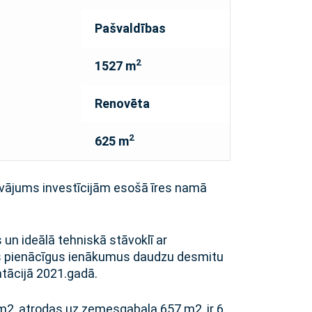
Pašvaldības
2
1527 m
Renovēta
2
625 m
āvājums investīcijām esošā īres namā
 un ideālā tehniskā stāvoklī ar
īs pienācīgus ienākumus daudzu desmitu
atācijā 2021.gadā.
m2, atrodas uz zemesgabala 657 m2, ir 6