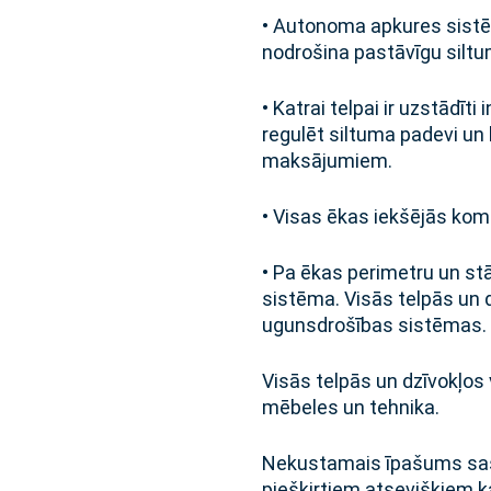
• Autonoma apkures sistē
nodrošina pastāvīgu siltu
• Katrai telpai ir uzstādīti 
regulēt siltuma padevi un
maksājumiem.
• Visas ēkas iekšējās kom
• Pa ēkas perimetru un s
sistēma. Visās telpās un 
ugunsdrošības sistēmas.
Visās telpās un dzīvokļos 
mēbeles un tehnika.
Nekustamais īpašums sas
piešķirtiem atsevišķiem 