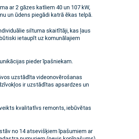
ma ar 2 gāzes katliem 40 un 107 kW,
mu un ūdens piegādi katrā ēkas telpā.
individuālie siltuma skaitītāji, kas ļaus
 būtiski ietaupīt uz komunālajiem
unikācijas pieder īpašniekam.
tāvos uzstādīta videonovērošanas
dzīvokļos ir uzstādītas apsardzes un
veikts kvalitatīvs remonts, iebūvētas
tāv no 14 atsevišķiem īpašumiem ar
kadastra numuriem (nevis kopīpašums).