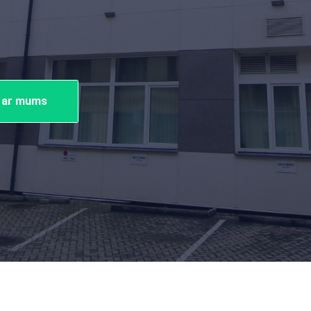
.
s ar mums