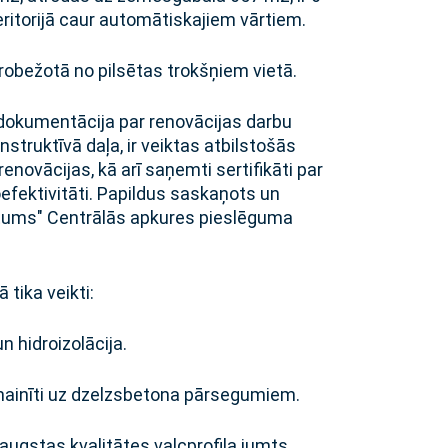
eritorijā caur automātiskajiem vārtiem.
erobežotā no pilsētas trokšņiem vietā.
 dokumentācija par renovācijas darbu
nstruktīvā daļa, ir veiktas atbilstošās
enovācijas, kā arī saņemti sertifikāti par
efektivitāti. Papildus saskaņots un
iltums" Centrālās apkures pieslēguma
tika veikti:
n hidroizolācija.
mainīti uz dzelzsbetona pārsegumiem.
 augstas kvalitātes valcprofila jumts.