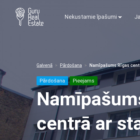
Nekustamie īpašumi
Ja
Galvenā
Pārdošana
Namīpašums Rīgas centrā
Pārdošana
Pieejams
Namīpašums
centrā ar st