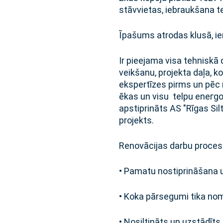
stāvvietas, iebraukšana t
Īpašums atrodas klusā, i
Ir pieejama visa tehniskā
veikšanu, projekta daļa, ko
ekspertīzes pirms un pēc r
ēkas un visu telpu eneгgo
apstiprināts AS "Rīgas S
projekts.
Renovācijas darbu procesā 
• Pamatu nostiprināšana u
• Koka pārsegumi tika no
• Nosiltināts un uzstādīts