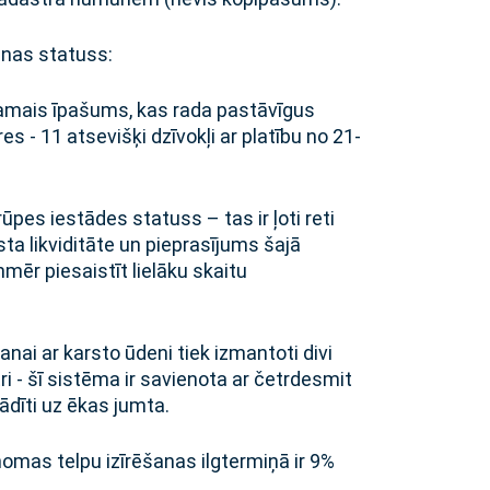
ošanas statuss:
amais īpašums, kas rada pastāvīgus
s - 11 atsevišķi dzīvokļi ar platību no 21-
ūpes iestādes statuss – tas ir ļoti reti
ta likviditāte un pieprasījums šajā
nmēr piesaistīt lielāku skaitu
ai ar karsto ūdeni tiek izmantoti divi
itri - šī sistēma ir savienota ar četrdesmit
ādīti uz ēkas jumta.
nomas telpu izīrēšanas ilgtermiņā ir 9%