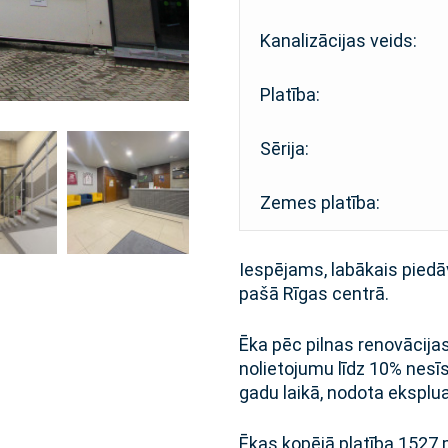
Kanalizācijas veids:
Platība:
Sērija:
Zemes platība:
Iespējams, labākais pied
pašā Rīgas centrā.
Ēka pēc pilnas renovācijas
nolietojumu līdz 10% nes
gadu laikā, nodota eksplu
Ēkas kopējā platība 1527 