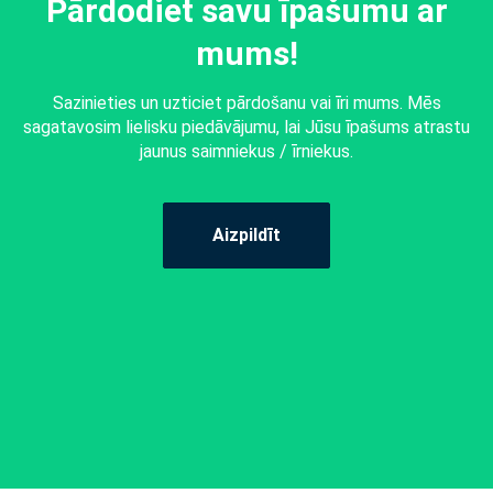
Pārdodiet savu īpašumu ar
mums!
Sazinieties un uzticiet pārdošanu vai īri mums. Mēs
sagatavosim lielisku piedāvājumu, lai Jūsu īpašums atrastu
jaunus saimniekus / īrniekus.
Aizpildīt