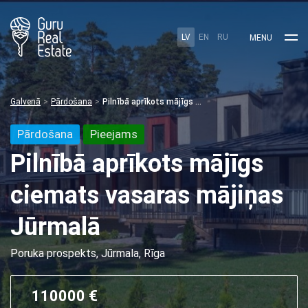
LV
EN
RU
MENU
Galvenā
Pārdošana
Pilnībā aprīkots mājīgs ciemats vasaras mājiņas Jūrmalā
Pārdošana
Pieejams
Pilnībā aprīkots mājīgs
ciemats vasaras mājiņas
Jūrmalā
Poruka prospekts, Jūrmala, Rīga
110000 €