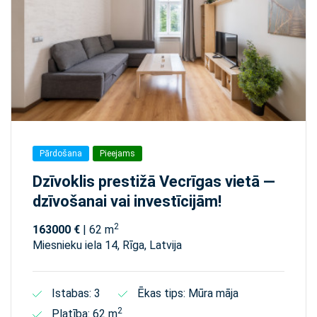
Pārdošana
Pieejams
Dzīvoklis prestižā Vecrīgas vietā —
dzīvošanai vai investīcijām!
2
163000 €
| 62 m
Miesnieku iela 14, Rīga, Latvija
Istabas: 3
Ēkas tips: Mūra māja
2
Platība: 62 m