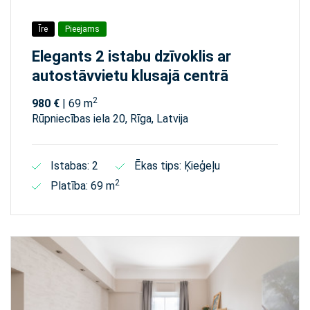
Īre
Pieejams
Elegants 2 istabu dzīvoklis ar
autostāvvietu klusajā centrā
2
980 €
| 69 m
Rūpniecības iela 20, Rīga, Latvija
Istabas: 2
Ēkas tips: Ķieģeļu
2
Platība: 69 m