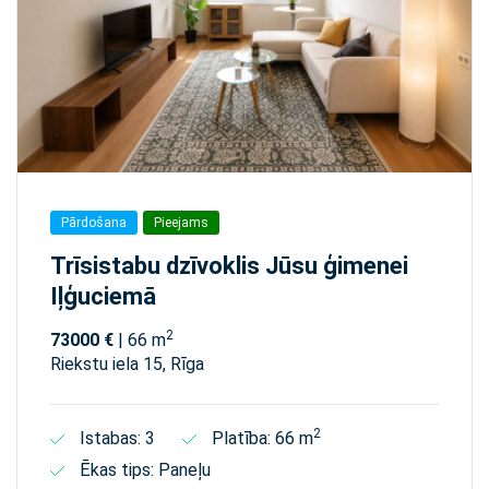
Pārdošana
Pieejams
Trīsistabu dzīvoklis Jūsu ģimenei
Iļģuciemā
2
73000 €
| 66 m
Riekstu iela 15, Rīga
2
Istabas: 3
Platība: 66 m
Ēkas tips: Paneļu