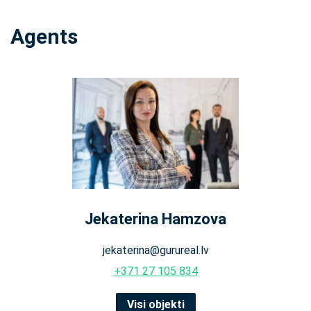
Agents
Jekaterina Hamzova
jekaterina@gurureal.lv
+371 27 105 834
Visi objekti