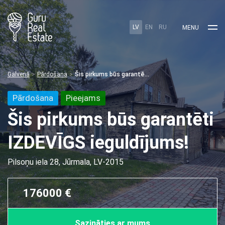
LV
EN
RU
MENU
Galvenā
Pārdošana
Šis pirkums būs garantēti IZDEVĪGS ieguldījums!
Pārdošana
Pieejams
Šis pirkums būs garantēti
IZDEVĪGS ieguldījums!
Pilsoņu iela 28, Jūrmala, LV-2015
176000 €
Sazināties ar mums