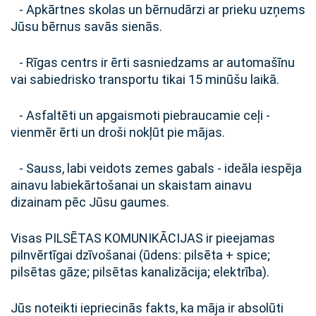
- Apkārtnes skolas un bērnudārzi ar prieku uzņems
Jūsu bērnus savās sienās.
- Rīgas centrs ir ērti sasniedzams ar automašīnu
vai sabiedrisko transportu tikai 15 minūšu laikā.
- Asfaltēti un apgaismoti piebraucamie ceļi -
vienmēr ērti un droši nokļūt pie mājas.
- Sauss, labi veidots zemes gabals - ideāla iespēja
ainavu labiekārtošanai un skaistam ainavu
dizainam pēc Jūsu gaumes.
Visas PILSĒTAS KOMUNIKĀCIJAS ir pieejamas
pilnvērtīgai dzīvošanai (ūdens: pilsēta + spice;
pilsētas gāze; pilsētas kanalizācija; elektrība).
Jūs noteikti iepriecinās fakts, ka māja ir absolūti