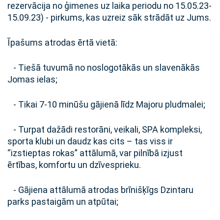
rezervācija no ģimenes uz laika periodu no 15.05.23-
15.09.23) - pirkums, kas uzreiz sāk strādāt uz Jums.
Īpašums atrodas ērtā vietā:
- Tiešā tuvumā no noslogotākās un slavenākās
Jomas ielas;
- Tikai 7-10 minūšu gājienā līdz Majoru pludmalei;
- Turpat dažādi restorāni, veikali, SPA kompleksi,
sporta klubi un daudz kas cits – tas viss ir
“izstieptas rokas” attālumā, var pilnībā izjust
ērtības, komfortu un dzīvesprieku.
- Gājiena attālumā atrodas brīnišķīgs Dzintaru
parks pastaigām un atpūtai;