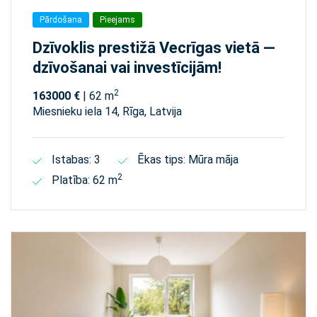
Pārdošana
Pieejams
Dzīvoklis prestižā Vecrīgas vietā —
dzīvošanai vai investīcijām!
2
163000 €
| 62 m
Miesnieku iela 14, Rīga, Latvija
Istabas: 3
Ēkas tips: Mūra māja
2
Platība: 62 m