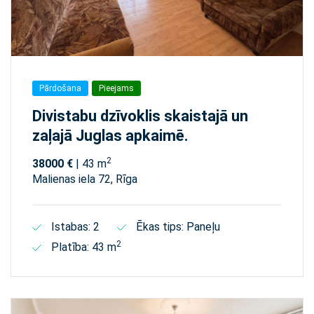
Pārdošana
Pieejams
Divistabu dzīvoklis skaistajā un
zaļajā Juglas apkaimē.
2
38000 €
| 43 m
Malienas iela 72, Rīga
Istabas: 2
Ēkas tips: Paneļu
2
Platība: 43 m