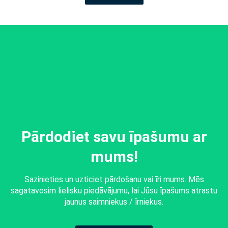
Pārdodiet savu īpašumu ar
mums!
Sazinieties un uzticiet pārdošanu vai īri mums. Mēs
sagatavosim lielisku piedāvājumu, lai Jūsu īpašums atrastu
jaunus saimniekus / īrniekus.