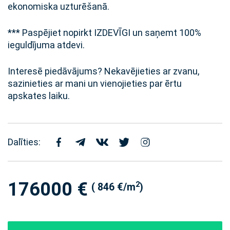
ekonomiska uzturēšanā.
*** Paspējiet nopirkt IZDEVĪGI un saņemt 100%
ieguldījuma atdevi.
Interesē piedāvājums? Nekavējieties ar zvanu,
sazinieties ar mani un vienojieties par ērtu
apskates laiku.
Dalīties:
176000 €
2
( 846 €/m
)