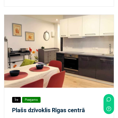
Īre
Pieejams
Plašs dzīvoklis Rīgas centrā