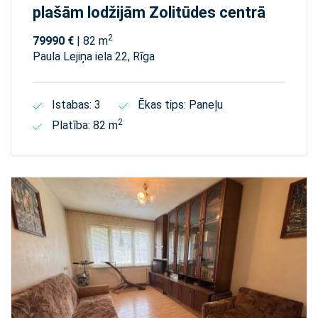
plašām lodžijām Zolitūdes centrā
2
79990 €
| 82 m
Paula Lejiņa iela 22, Rīga
Istabas: 3
Ēkas tips: Paneļu
2
Platība: 82 m