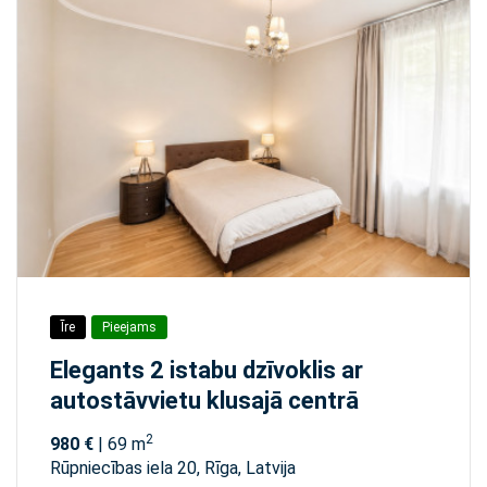
Īre
Pieejams
Elegants 2 istabu dzīvoklis ar
autostāvvietu klusajā centrā
2
980 €
| 69 m
Rūpniecības iela 20, Rīga, Latvija