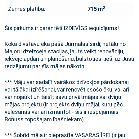
2
Zemes platība:
715 m
Šis pirkums ir garantēti IZDEVĪGS ieguldījums!
Koka divstāvu ēka pašā Jūrmalas sirdī, netālu no
Majoru dzelzceļa stacijas, ļauts veikt renovāciju,
iekšējo apdari un plānošanu, balstoties tieši uz Jūsu
redzējumu par šīs mājas nākotni.
*** Māju var sadalīt vairākos dzīvokļos pārdošanai
vai tālākai izīrēšanai, var renovēt esošo ēku, vai arī
var nojaukt un taisīt savu privātmājas vai dvīņu
mājas projektu (ir projekts dvīņu mājai, kuru pēc
vēlēšanās var arī izmantot - šis ir iespējamais
Bonuss topošajam īpašniekam).
*** Šobrīd māja ir pieprasīta VASARAS ĪREI (ir jau