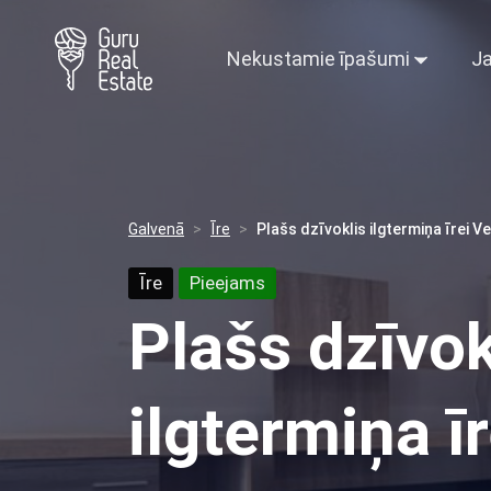
Nekustamie īpašumi
Ja
Galvenā
Īre
Plašs dzīvoklis ilgtermiņa īrei V
Īre
Pieejams
Plašs dzīvok
ilgtermiņa ī