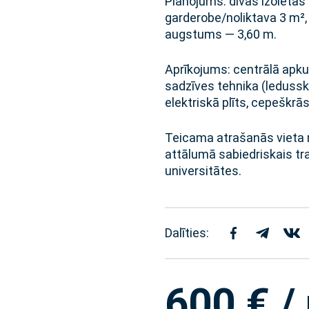
Plānojums: divas izolētas 
garderobe/noliktava 3 m²,
augstums — 3,60 m.
Aprīkojums: centrālā apku
sadzīves tehnika (leduss
elektriskā plīts, cepeškrā
Teicama atrašanās vieta n
attālumā sabiedriskais tra
universitātes.
Dalīties:
600 € /