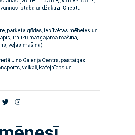
istabas (20 m² un 25 m²), virtuve 15 m²,
 vannas istaba ar džakuzi. Griestu
re, parketa grīdas, iebūvētas mēbeles un
kapis, trauku mazgājamā mašīna,
sns, veļas mašīna).
etālu no Galerija Centrs, pastaigas
nsports, veikali, kafejnīcas un
 mēnesī