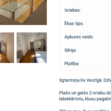
Istabas:
Ēkas tips:
Apkures veids:
Sērija:
Platība:
Ilgtermiņa īre Vecrīgā. Dzī
Plašs un gaišs 2 istabu dz
labiekārtotu, klusu pagal