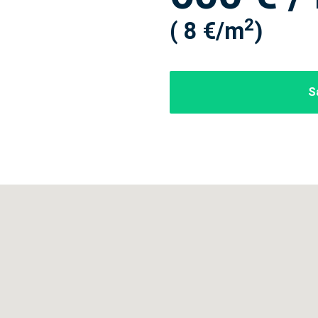
2
( 8 €/m
)
S