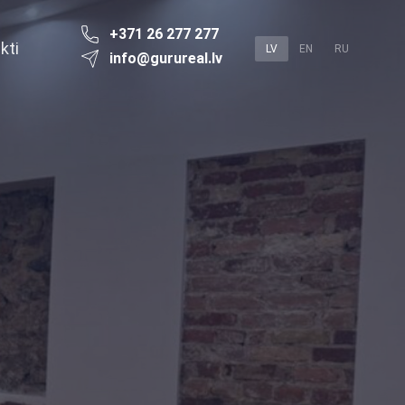
+371 26 277 277
kti
LV
EN
RU
info@gurureal.lv