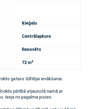
Ķieģeļu
Centrālapkure
Renovēts
2
72 m
voklis gatavs tūlītējai ievākšanai.
īvoklis pilnībā atjaunotā namā ar
mu. Ieeja no pagalma puses.