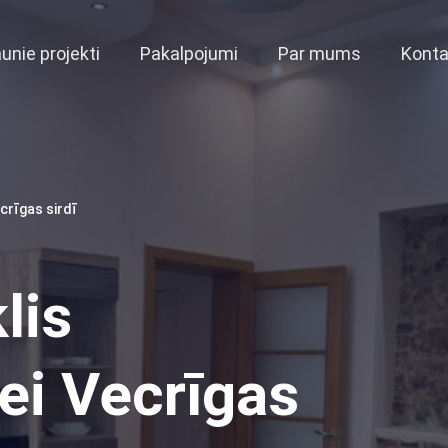
unie projekti
Pakalpojumi
Par mums
Konta
ecrīgas sirdī
lis
rei Vecrīgas