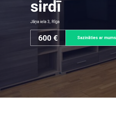
sirdī
Jāņa iela 3, Rīga
600 €
Sazināties ar mums