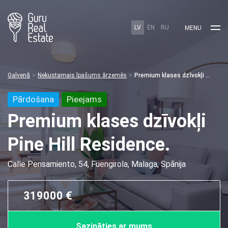
LV
EN
RU
MENU
Galvenā
Nekustamais īpašums ārzemēs
Premium klases dzīvokļi Pine Hill Residence.
Pārdošana
Pieejams
Premium klases dzīvokļi
Pine Hill Residence.
Calle Pensamiento, 54, Fuengirola, Malaga, Spānija
319000 €
Sazināties ar mums