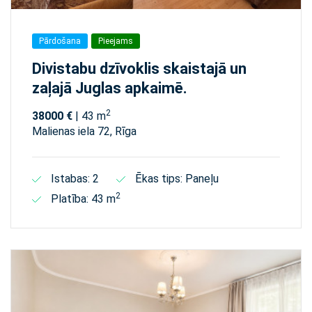
Pārdošana
Pieejams
Divistabu dzīvoklis skaistajā un
zaļajā Juglas apkaimē.
2
38000 €
| 43 m
Malienas iela 72, Rīga
Istabas: 2
Ēkas tips: Paneļu
2
Platība: 43 m