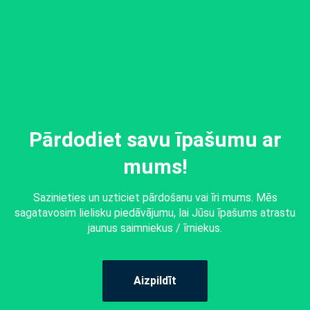
Pārdodiet savu īpašumu ar
mums!
Sazinieties un uzticiet pārdošanu vai īri mums. Mēs
sagatavosim lielisku piedāvājumu, lai Jūsu īpašums atrastu
jaunus saimniekus / īrniekus.
Aizpildīt