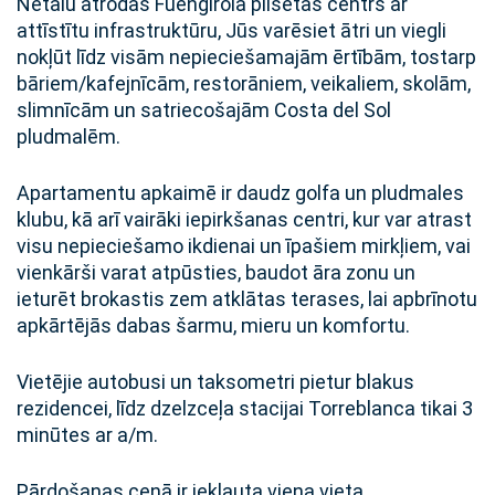
Netālu atrodas Fuengirola pilsētas centrs ar
attīstītu infrastruktūru, Jūs varēsiet ātri un viegli
nokļūt līdz visām nepieciešamajām ērtībām, tostarp
bāriem/kafejnīcām, restorāniem, veikaliem, skolām,
slimnīcām un satriecošajām Costa del Sol
pludmalēm.
Apartamentu apkaimē ir daudz golfa un pludmales
klubu, kā arī vairāki iepirkšanas centri, kur var atrast
visu nepieciešamo ikdienai un īpašiem mirkļiem, vai
vienkārši varat atpūsties, baudot āra zonu un
ieturēt brokastis zem atklātas terases, lai apbrīnotu
apkārtējās dabas šarmu, mieru un komfortu.
Vietējie autobusi un taksometri pietur blakus
rezidencei, līdz dzelzceļa stacijai Torreblanca tikai 3
minūtes ar a/m.
Pārdošanas cenā ir iekļauta viena vieta