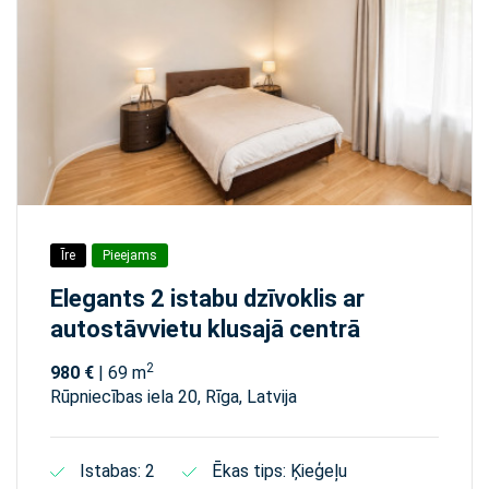
Īre
Pieejams
Elegants 2 istabu dzīvoklis ar
autostāvvietu klusajā centrā
2
980 €
| 69 m
Rūpniecības iela 20, Rīga, Latvija
Istabas: 2
Ēkas tips: Ķieģeļu