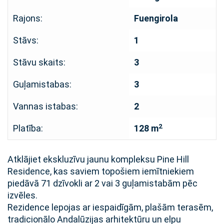
Rajons:
Fuengirola
Stāvs:
1
Stāvu skaits:
3
Guļamistabas:
3
Vannas istabas:
2
2
Platība:
128 m
Atklājiet ekskluzīvu jaunu kompleksu Pine Hill
Residence, kas saviem topošiem iemītniekiem
piedāvā 71 dzīvokli ar 2 vai 3 guļamistabām pēc
izvēles.
Rezidence lepojas ar iespaidīgām, plašām terasēm,
tradicionālo Andalūzijas arhitektūru un elpu