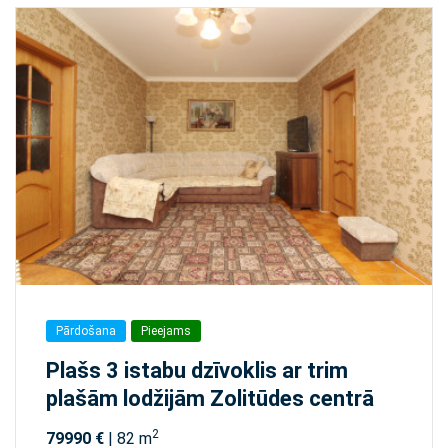
Pārdošana
Pieejams
Plašs 3 istabu dzīvoklis ar trim
plašām lodžijām Zolitūdes centrā
2
79990 €
| 82 m