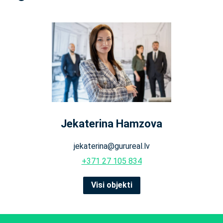
Jekaterina Hamzova
jekaterina@gurureal.lv
+371 27 105 834
Visi objekti