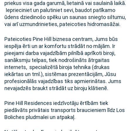
priekus visa gada garumā, lietainā vai saulainā laikā.
Ieprieciniet un palutiniet sevi, baudot patīkamo
ūdens dziedinošo spēku un saunas sniegto siltumu,
vai arī uzmundrinieties, pateicoties hidromasāžai.
Pateicoties Pine Hill biznesa centram, Jums būs
iespēja ērti un ar komfortu strādāt no mājām. Ir
pieejami darba vajadzībām pilnībā aprīkoti biroji,
sanāksmju telpas, tiek nodrošināts ātrgaitas
internets, specializētā biroja tehnika (drukas
iekārtas un tml.), sistēmas prezentācijām, Jūsu
profesionālās vajadzības tiks apmierinātas. Jums
nevajadzēs braukt strādāt uz biroju klātienē.
Pine Hill Residences iedzīvotāju ērtībām tiek
piedāvāts privātais transports braucieniem līdz Los
Boliches pludmalei un atpakaļ.