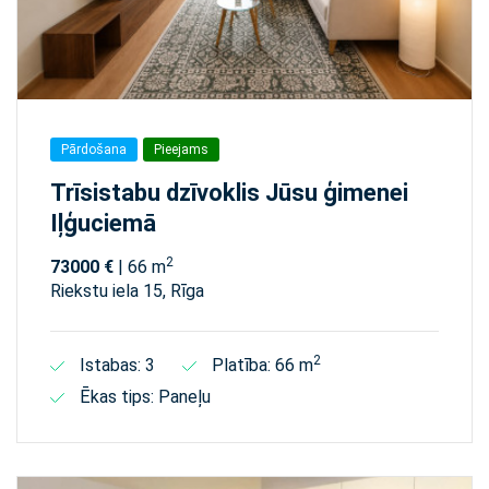
Pārdošana
Pieejams
Trīsistabu dzīvoklis Jūsu ģimenei
Iļģuciemā
2
73000 €
| 66 m
Riekstu iela 15, Rīga
2
Istabas: 3
Platība: 66 m
Ēkas tips: Paneļu