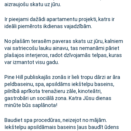
aizraujošu skatu uz jūru.
Ir pieejami dažādi apartamentu projekti, katrs ir
ideāli piemērots ikdienas vajadzībām.
No plašām terasēm paveras skats uz jūru, kalniem
vai satriecošu lauku ainavu, tas nemanāmi pāriet
plašajos interjeros, radot dzīvojamās telpas, kuras
var izmantot visu gadu.
Pine Hill publiskajās zonās ir lieli tropu dārzi ar āra
peldbaseinu, spa, apsildāms iekštelpu baseins,
pilnībā aprīkota trenažieru zāle, kinoteātri,
gastrobāri un sociālā zona. Katra Jūsu dienas
minūte būs saplānota!
Baudiet spa procedūras, neizejot no mājām.
Iekštelpu apsildāmais baseins ļaus baudīt ūdens