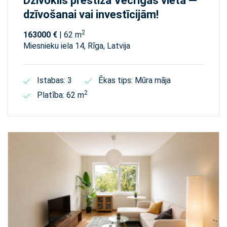
Dzīvoklis prestižā Vecrīgas vietā —
dzīvošanai vai investīcijām!
2
163000 €
| 62 m
Miesnieku iela 14, Rīga, Latvija
Istabas: 3
Ēkas tips: Mūra māja
2
Platība: 62 m