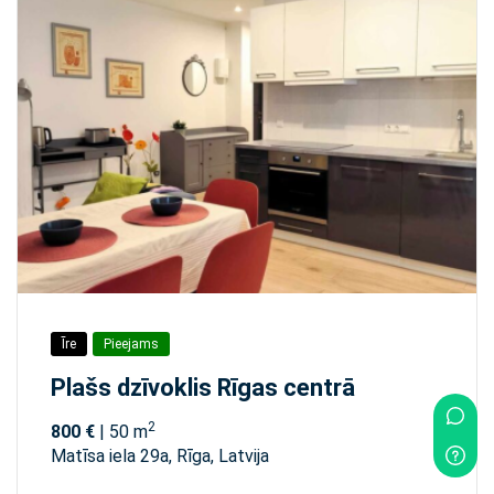
Īre
Pieejams
Plašs dzīvoklis Rīgas centrā
2
800 €
| 50 m
Matīsa iela 29а, Rīga, Latvija