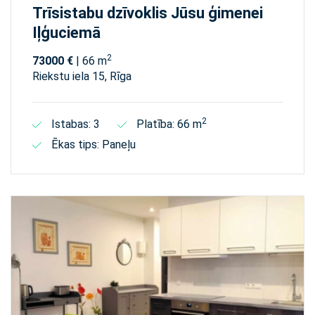
Trīsistabu dzīvoklis Jūsu ģimenei
Iļģuciemā
2
73000 €
| 66 m
Riekstu iela 15, Rīga
2
Istabas: 3
Platība: 66 m
Ēkas tips: Paneļu