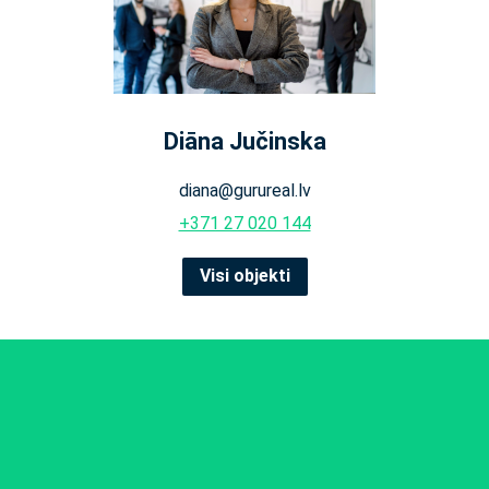
Diāna Jučinska
diana@gurureal.lv
+371 27 020 144
Visi objekti