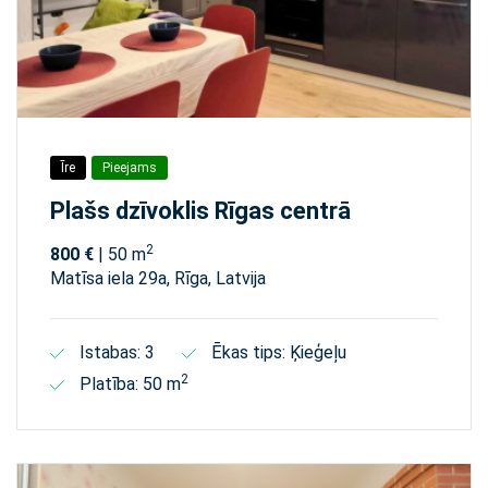
Īre
Pieejams
Plašs dzīvoklis Rīgas centrā
2
800 €
| 50 m
Matīsa iela 29а, Rīga, Latvija
Istabas: 3
Ēkas tips: Ķieģeļu
2
Platība: 50 m