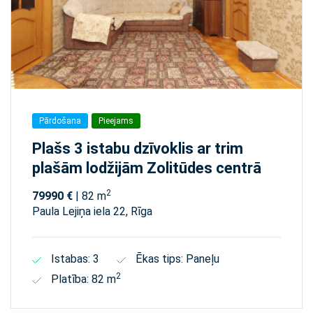
Pārdošana
Pieejams
Plašs 3 istabu dzīvoklis ar trim
plašām lodžijām Zolitūdes centrā
2
79990 €
| 82 m
Paula Lejiņa iela 22, Rīga
Istabas: 3
Ēkas tips: Paneļu
2
Platība: 82 m