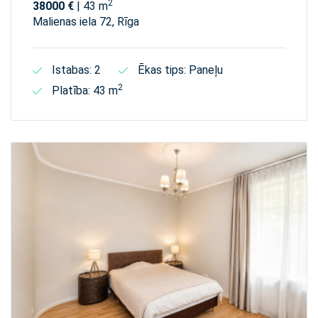
2
38000 €
| 43 m
Malienas iela 72, Rīga
Istabas: 2
Ēkas tips: Paneļu
2
Platība: 43 m