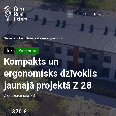
LV
EN
RU
MENU
Galvenā
Īre
Kompakts un ergonomisks dzīvoklis jaunajā projektā Z 28
Īre
Pieejams
Kompakts un
ergonomisks dzīvoklis
jaunajā projektā Z 28
Zasulauka iela 28
370 €