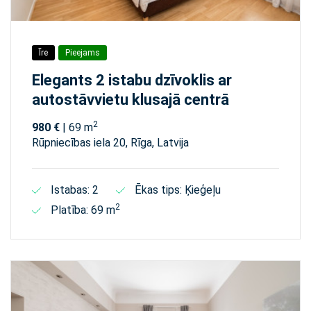
Īre
Pieejams
Elegants 2 istabu dzīvoklis ar
autostāvvietu klusajā centrā
2
980 €
| 69 m
Rūpniecības iela 20, Rīga, Latvija
Istabas: 2
Ēkas tips: Ķieģeļu
2
Platība: 69 m