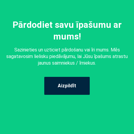
Pārdodiet savu īpašumu ar
mums!
Sazinieties un uzticiet pārdošanu vai īri mums. Mēs
sagatavosim lielisku piedāvājumu, lai Jūsu īpašums atrastu
jaunus saimniekus / īrniekus.
Aizpildīt