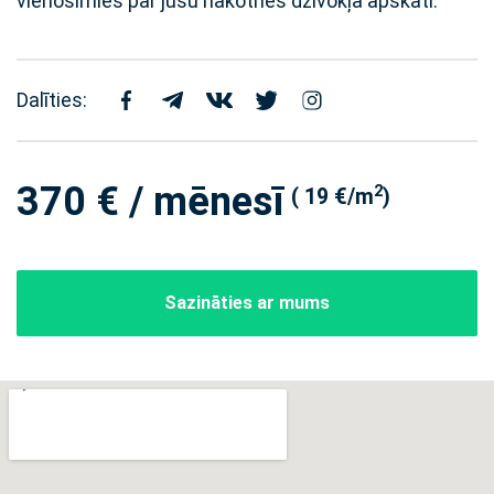
vienosimies par jūsu nākotnes dzīvokļa apskati.
Dalīties:
370 € / mēnesī
2
( 19 €/m
)
Sazināties ar mums