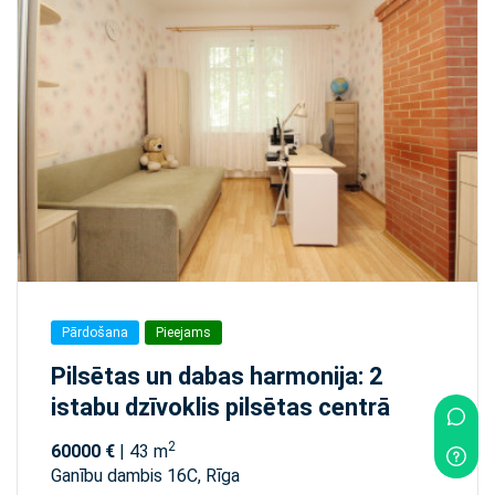
Pārdošana
Pieejams
Pilsētas un dabas harmonija: 2
istabu dzīvoklis pilsētas centrā
2
60000 €
| 43 m
Ganību dambis 16C, Rīga