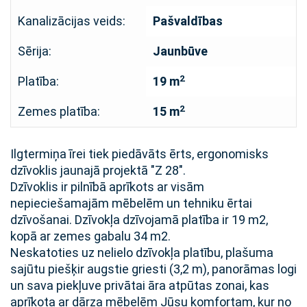
Kanalizācijas veids:
Pašvaldības
Sērija:
Jaunbūve
2
Platība:
19 m
2
Zemes platība:
15 m
Ilgtermiņa īrei tiek piedāvāts ērts, ergonomisks
dzīvoklis jaunajā projektā "Z 28".
Dzīvoklis ir pilnībā aprīkots ar visām
nepieciešamajām mēbelēm un tehniku ērtai
dzīvošanai. Dzīvokļa dzīvojamā platība ir 19 m2,
kopā ar zemes gabalu 34 m2.
Neskatoties uz nelielo dzīvokļa platību, plašuma
sajūtu piešķir augstie griesti (3,2 m), panorāmas logi
un sava piekļuve privātai āra atpūtas zonai, kas
aprīkota ar dārza mēbelēm Jūsu komfortam, kur no