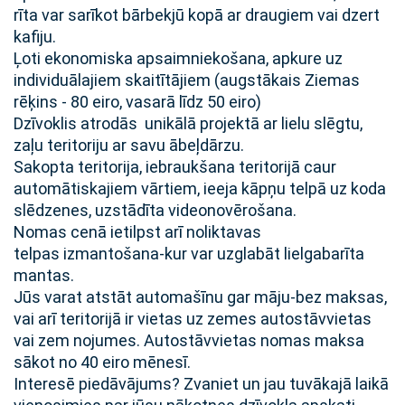
rīta var sarīkot bārbekjū kopā ar draugiem vai dzert
kafiju.
Ļoti ekonomiska apsaimniekošana, apkure uz
individuālajiem skaitītājiem (augstākais Ziemas
rēķins - 80 eiro, vasarā līdz 50 eiro)
Dzīvoklis atrodās unikālā projektā ar lielu slēgtu,
zaļu teritoriju ar savu ābeļdārzu.
Sakopta teritorija, iebraukšana teritorijā caur
automātiskajiem vārtiem, ieeja kāpņu telpā uz koda
slēdzenes, uzstādīta videonovērošana.
Nomas cenā ietilpst arī noliktavas
telpas izmantošana-kur var uzglabāt lielgabarīta
mantas.
Jūs varat atstāt automašīnu gar māju-bez maksas,
vai arī teritorijā ir vietas uz zemes autostāvvietas
vai zem nojumes. Autostāvvietas nomas maksa
sākot no 40 eiro mēnesī.
Interesē piedāvājums? Zvaniet un jau tuvākajā laikā