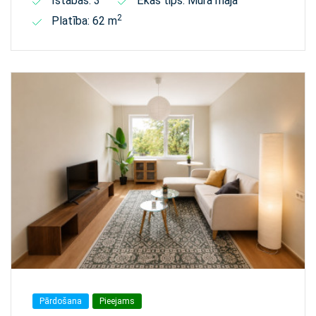
Istabas: 3
Ēkas tips: Mūra māja
2
Platība: 62 m
Pārdošana
Pieejams