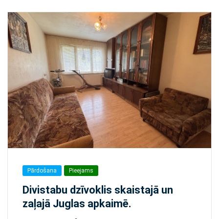
Pārdošana
Pieejams
Divistabu dzīvoklis skaistajā un
zaļajā Juglas apkaimē.