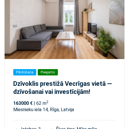
Pārdošana
Pieejams
Dzīvoklis prestižā Vecrīgas vietā —
dzīvošanai vai investīcijām!
2
163000 €
| 62 m
Miesnieku iela 14, Rīga, Latvija