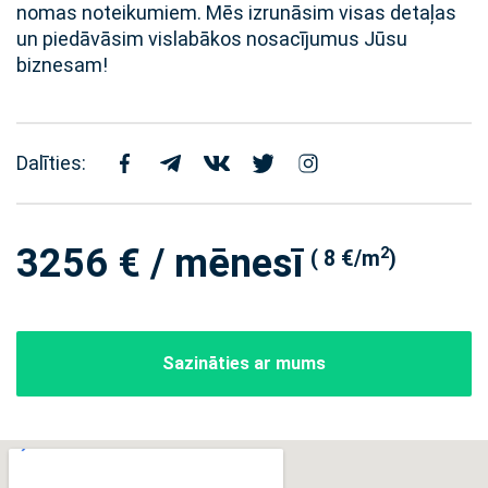
nomas noteikumiem. Mēs izrunāsim visas detaļas
un piedāvāsim vislabākos nosacījumus Jūsu
biznesam!
Dalīties:
3256 € / mēnesī
2
( 8 €/m
)
Sazināties ar mums