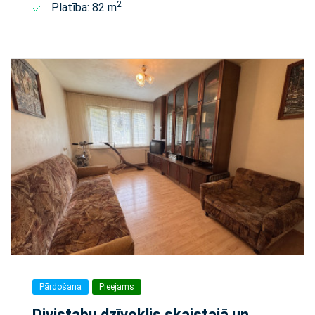
2
Platība: 82 m
Pārdošana
Pieejams
Divistabu dzīvoklis skaistajā un