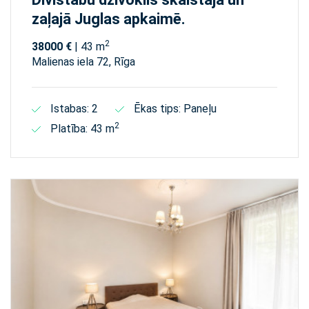
zaļajā Juglas apkaimē.
2
38000 €
| 43 m
Malienas iela 72, Rīga
Istabas: 2
Ēkas tips: Paneļu
2
Platība: 43 m