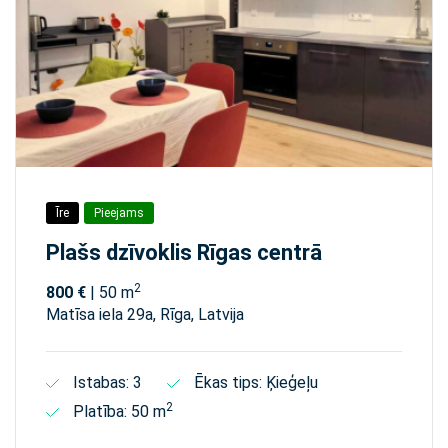
Īre
Pieejams
Plašs dzīvoklis Rīgas centrā
2
800 €
| 50 m
Matīsa iela 29а, Rīga, Latvija
Istabas: 3
Ēkas tips: Ķieģeļu
2
Platība: 50 m