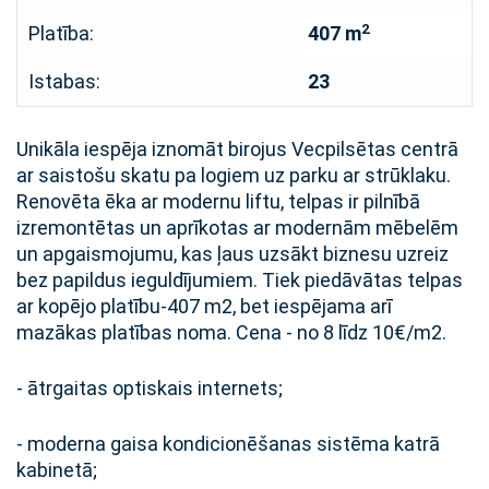
2
Platība:
407 m
Istabas:
23
Unikāla iespēja iznomāt birojus Vecpilsētas centrā
ar saistošu skatu pa logiem uz parku ar strūklaku.
Renovēta ēka ar modernu liftu, telpas ir pilnībā
izremontētas un aprīkotas ar modernām mēbelēm
un apgaismojumu, kas ļaus uzsākt biznesu uzreiz
bez papildus ieguldījumiem. Tiek piedāvātas telpas
ar kopējo platību-407 m2, bet iespējama arī
mazākas platības noma. Cena - no 8 līdz 10€/m2.
- ātrgaitas optiskais internets;
- moderna gaisa kondicionēšanas sistēma katrā
kabinetā;