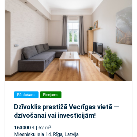
Pārdošana
Pieejams
Dzīvoklis prestižā Vecrīgas vietā —
dzīvošanai vai investīcijām!
2
163000 €
| 62 m
Miesnieku iela 14, Rīga, Latvija