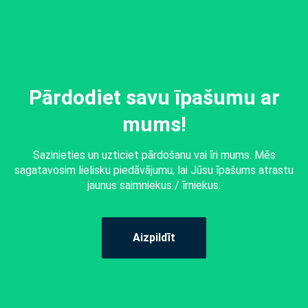
Pārdodiet savu īpašumu ar
mums!
Sazinieties un uzticiet pārdošanu vai īri mums. Mēs
sagatavosim lielisku piedāvājumu, lai Jūsu īpašums atrastu
jaunus saimniekus / īrniekus.
Aizpildīt