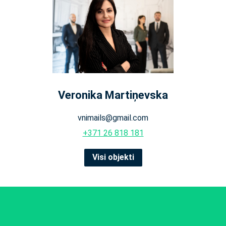
Veronika Martiņevska
vnimails@gmail.com
+371 26 818 181
Visi objekti