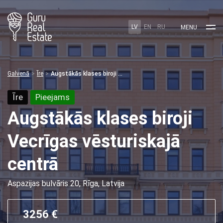
LV
EN
RU
MENU
Galvenā
Īre
Augstākās klases biroji Vecrīgas vēsturiskajā centrā
Īre
Pieejams
Augstākās klases biroji
Vecrīgas vēsturiskajā
centrā
Aspazijas bulvāris 20, Rīga, Latvija
3256 €