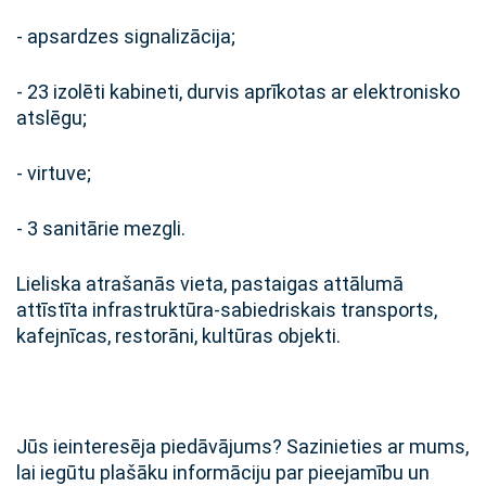
- apsardzes signalizācija;
- 23 izolēti kabineti, durvis aprīkotas ar elektronisko
atslēgu;
- virtuve;
- 3 sanitārie mezgli.
Lieliska atrašanās vieta, pastaigas attālumā
attīstīta infrastruktūra-sabiedriskais transports,
kafejnīcas, restorāni, kultūras objekti.
Jūs ieinteresēja piedāvājums? Sazinieties ar mums,
lai iegūtu plašāku informāciju par pieejamību un