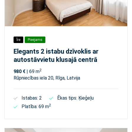
Īre
Pieejams
Elegants 2 istabu dzīvoklis ar
autostāvvietu klusajā centrā
2
980 €
| 69 m
Rūpniecības iela 20, Rīga, Latvija
Istabas: 2
Ēkas tips: Ķieģeļu
2
Platība: 69 m