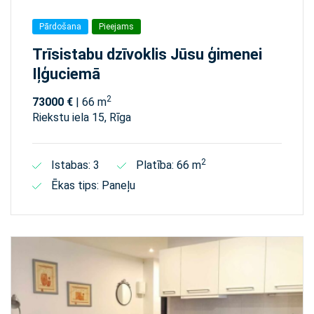
Pārdošana
Pieejams
Trīsistabu dzīvoklis Jūsu ģimenei
Iļģuciemā
2
73000 €
| 66 m
Riekstu iela 15, Rīga
2
Istabas: 3
Platība: 66 m
Ēkas tips: Paneļu