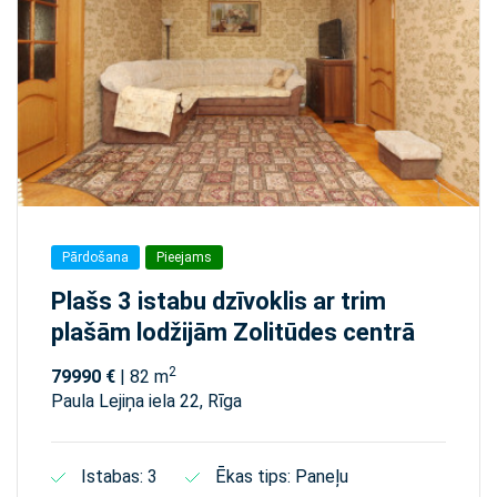
Pārdošana
Pieejams
Plašs 3 istabu dzīvoklis ar trim
plašām lodžijām Zolitūdes centrā
2
79990 €
| 82 m
Paula Lejiņa iela 22, Rīga
Istabas: 3
Ēkas tips: Paneļu