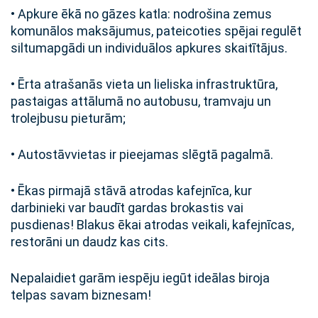
• Apkure ēkā no gāzes katla: nodrošina zemus
komunālos maksājumus, pateicoties spējai regulēt
siltumapgādi un individuālos apkures skaitītājus.
• Ērta atrašanās vieta un lieliska infrastruktūra,
pastaigas attālumā no autobusu, tramvaju un
trolejbusu pieturām;
• Autostāvvietas ir pieejamas slēgtā pagalmā.
• Ēkas pirmajā stāvā atrodas kafejnīca, kur
darbinieki var baudīt gardas brokastis vai
pusdienas! Blakus ēkai atrodas veikali, kafejnīcas,
restorāni un daudz kas cits.
Nepalaidiet garām iespēju iegūt ideālas biroja
telpas savam biznesam!