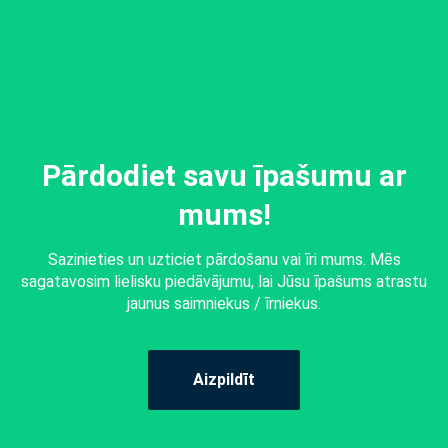
Pārdodiet savu īpašumu ar
mums!
Sazinieties un uzticiet pārdošanu vai īri mums. Mēs
sagatavosim lielisku piedāvājumu, lai Jūsu īpašums atrastu
jaunus saimniekus / īrniekus.
Aizpildīt