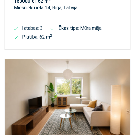
163000 €
| 62 m
Miesnieku iela 14, Rīga, Latvija
Istabas: 3
Ēkas tips: Mūra māja
2
Platība: 62 m