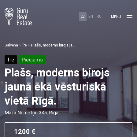
LV
EN
RU
MENU
Galvenā
Īre
Plašs, moderns birojs jaunā ēkā vēsturiskā vietā Rīgā.
Īre
Pieejams
Plašs, moderns birojs
jaunā ēkā vēsturiskā
vietā Rīgā.
Mazā Nometņu 34a, Rīga
1200 €