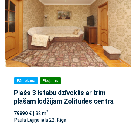
Pārdošana
Pieejams
Plašs 3 istabu dzīvoklis ar trim
plašām lodžijām Zolitūdes centrā
2
79990 €
| 82 m
Paula Lejiņa iela 22, Rīga