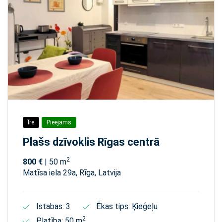
Īre
Pieejams
Plašs dzīvoklis Rīgas centrā
2
800 €
| 50 m
Matīsa iela 29а, Rīga, Latvija
Istabas: 3
Ēkas tips: Ķieģeļu
2
Platība: 50 m