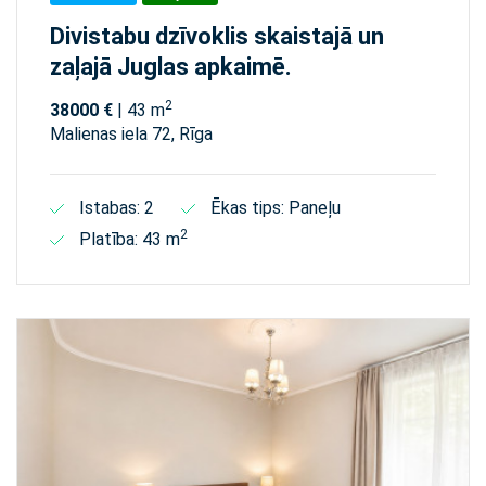
Divistabu dzīvoklis skaistajā un
zaļajā Juglas apkaimē.
2
38000 €
| 43 m
Malienas iela 72, Rīga
Istabas: 2
Ēkas tips: Paneļu
2
Platība: 43 m