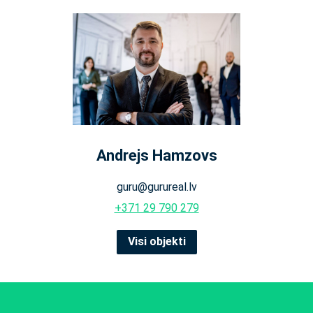
Andrejs Hamzovs
guru@gurureal.lv
+371 29 790 279
Visi objekti