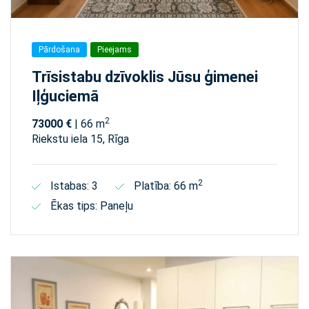
Pārdošana
Pieejams
Trīsistabu dzīvoklis Jūsu ģimenei
Iļģuciemā
2
73000 €
| 66 m
Riekstu iela 15, Rīga
2
Istabas: 3
Platība: 66 m
Ēkas tips: Paneļu