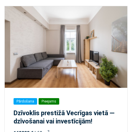
Pārdošana
Pieejams
Dzīvoklis prestižā Vecrīgas vietā —
dzīvošanai vai investīcijām!
2