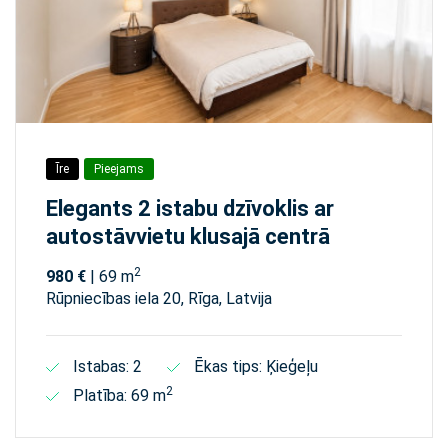
Īre
Pieejams
Elegants 2 istabu dzīvoklis ar
autostāvvietu klusajā centrā
2
980 €
| 69 m
Rūpniecības iela 20, Rīga, Latvija
Istabas: 2
Ēkas tips: Ķieģeļu
2
Platība: 69 m