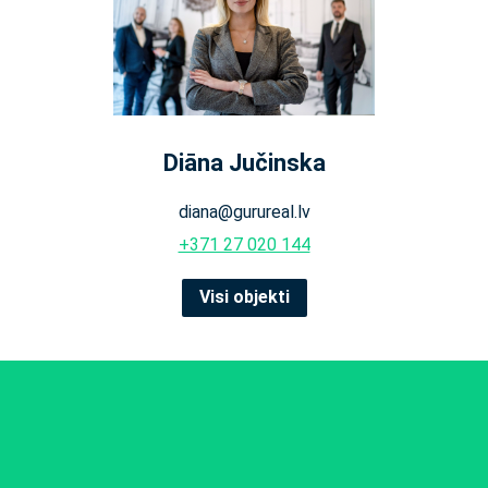
Diāna Jučinska
diana@gurureal.lv
+371 27 020 144
Visi objekti