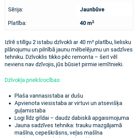
Sērija:
Jaunbūve
2
Platība:
40 m
Izīrē stilīgu 2 istabu dzīvokli ar 40 m² platību, lielisku
plānojumu un pilnībā jaunu mēbelējumu un sadzīves
tehniku. Dzīvoklis tikko pēc remonta – šeit vēl
neviens nav dzīvojis, jūs būsiet pirmie iemītnieki.
Dzīvokļa priekšrocības:
Plaša vannasistaba ar dušu
Apvienota viesistaba ar virtuvi un atsevišķa
guļamistaba
Logi līdz grīdai – daudz dabiskā apgaismojuma
Jauna sadzīves tehnika: trauku mazgājamā
mašīna, cepeškrāsns, veļas mašīna