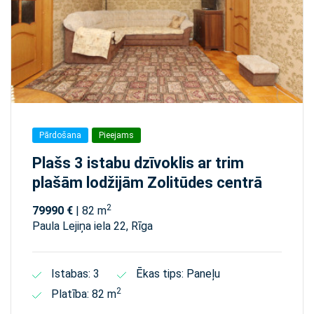
Pārdošana
Pieejams
Plašs 3 istabu dzīvoklis ar trim
plašām lodžijām Zolitūdes centrā
2
79990 €
| 82 m
Paula Lejiņa iela 22, Rīga
Istabas: 3
Ēkas tips: Paneļu
2
Platība: 82 m