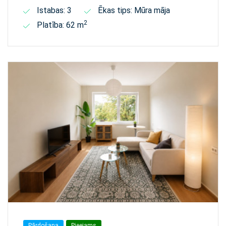
Istabas: 3
Ēkas tips: Mūra māja
2
Platība: 62 m
Pārdošana
Pieejams