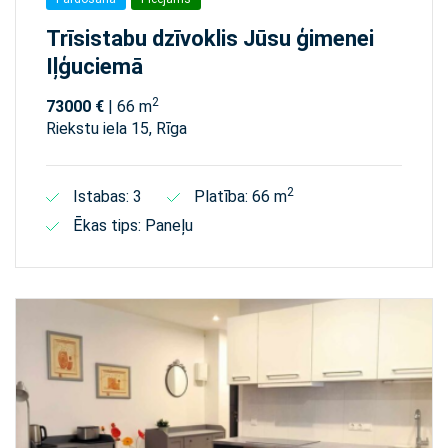
Trīsistabu dzīvoklis Jūsu ģimenei
Iļģuciemā
2
73000 €
| 66 m
Riekstu iela 15, Rīga
2
Istabas: 3
Platība: 66 m
Ēkas tips: Paneļu