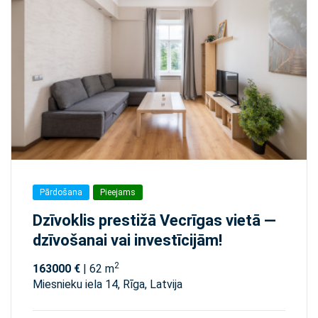
Pārdošana
Pieejams
Dzīvoklis prestižā Vecrīgas vietā —
dzīvošanai vai investīcijām!
2
163000 €
| 62 m
Miesnieku iela 14, Rīga, Latvija