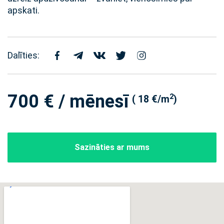
apskati.
Dalīties:
700 € / mēnesī
2
( 18 €/m
)
Sazināties ar mums