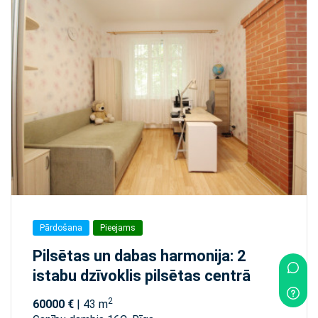
Pārdošana
Pieejams
Pilsētas un dabas harmonija: 2
istabu dzīvoklis pilsētas centrā
2
60000 €
| 43 m