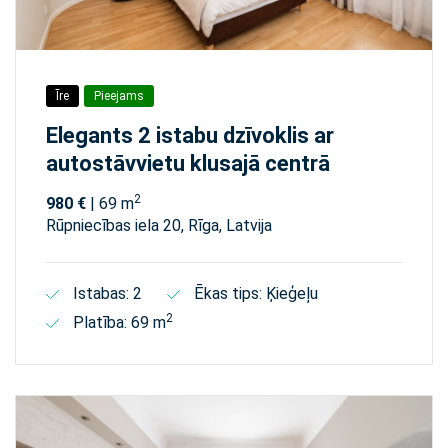
Īre
Pieejams
Elegants 2 istabu dzīvoklis ar
autostāvvietu klusajā centrā
2
980 €
| 69 m
Rūpniecības iela 20, Rīga, Latvija
Istabas: 2
Ēkas tips: Ķieģeļu
2
Platība: 69 m