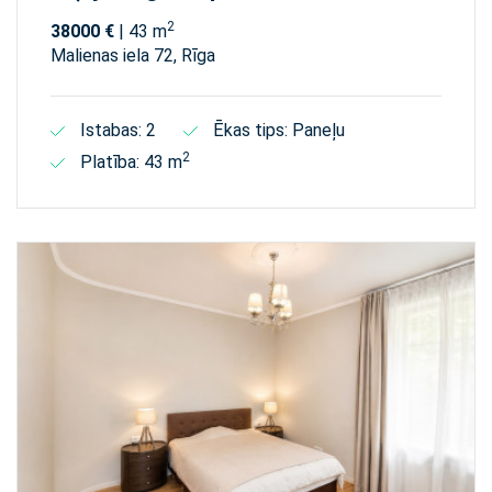
2
38000 €
| 43 m
Malienas iela 72, Rīga
Istabas: 2
Ēkas tips: Paneļu
2
Platība: 43 m