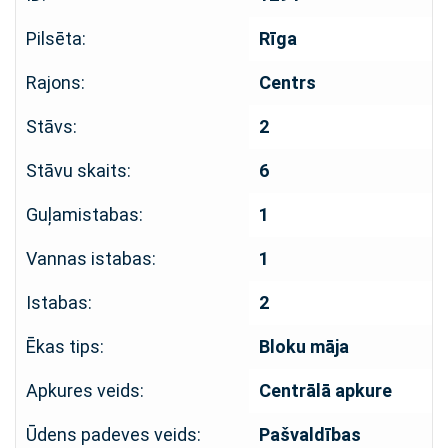
Pilsēta:
Rīga
Rajons:
Centrs
Stāvs:
2
Stāvu skaits:
6
Guļamistabas:
1
Vannas istabas:
1
Istabas:
2
Ēkas tips:
Bloku māja
Apkures veids:
Centrālā apkure
Ūdens padeves veids:
Pašvaldības