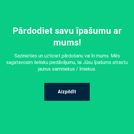
Pārdodiet savu īpašumu ar
mums!
Sazinieties un uzticiet pārdošanu vai īri mums. Mēs
sagatavosim lielisku piedāvājumu, lai Jūsu īpašums atrastu
jaunus saimniekus / īrniekus.
Aizpildīt