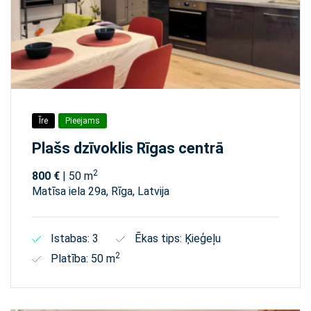
Īre
Pieejams
Plašs dzīvoklis Rīgas centrā
2
800 €
| 50 m
Matīsa iela 29а, Rīga, Latvija
Istabas: 3
Ēkas tips: Ķieģeļu
2
Platība: 50 m