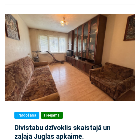
Pārdošana
Pieejams
Divistabu dzīvoklis skaistajā un
zaļajā Juglas apkaimē.