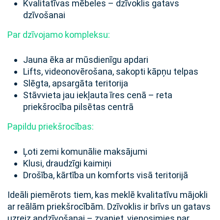
Kvalitatīvas mēbeles – dzīvoklis gatavs
dzīvošanai
Par dzīvojamo kompleksu:
Jauna ēka ar mūsdienīgu apdari
Lifts, videonovērošana, sakopti kāpņu telpas
Slēgta, apsargāta teritorija
Stāvvieta jau iekļauta īres cenā – reta
priekšrocība pilsētas centrā
Papildu priekšrocības:
Ļoti zemi komunālie maksājumi
Klusi, draudzīgi kaimiņi
Drošība, kārtība un komforts visā teritorijā
Ideāli piemērots tiem, kas meklē kvalitatīvu mājokli
ar reālām priekšrocībām. Dzīvoklis ir brīvs un gatavs
uzreiz apdzīvošanai – zvaniet, vienosimies par