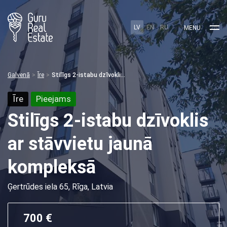
LV
EN
RU
MENU
Galvenā
Īre
Stilīgs 2-istabu dzīvoklis ar stāvvietu jaunā kompleksā
Īre
Pieejams
Stilīgs 2-istabu dzīvoklis
ar stāvvietu jaunā
kompleksā
Ģertrūdes iela 65, Rīga, Latvia
700 €