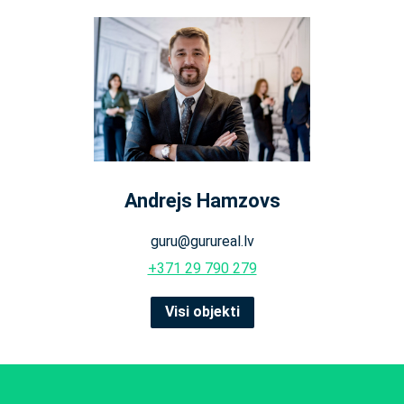
Andrejs Hamzovs
guru@gurureal.lv
+371 29 790 279
Visi objekti