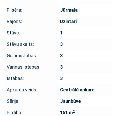
Pilsēta:
Jūrmala
Rajons:
Dzintari
Stāvs:
1
Stāvu skaits:
3
Guļamistabas:
3
Vannas istabas:
3
Istabas:
3
Apkures veids:
Centrālā apkure
Sērija:
Jaunbūve
2
Platība:
151 m