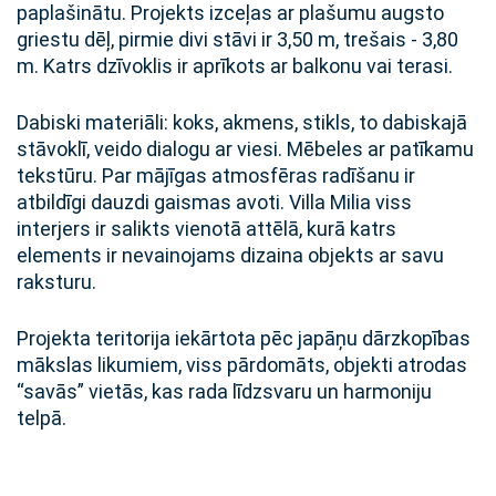
paplašinātu. Projekts izceļas ar plašumu augsto
griestu dēļ, pirmie divi stāvi ir 3,50 m, trešais - 3,80
m. Katrs dzīvoklis ir aprīkots ar balkonu vai terasi.
Dabiski materiāli: koks, akmens, stikls, to dabiskajā
stāvoklī, veido dialogu ar viesi. Mēbeles ar patīkamu
tekstūru. Par mājīgas atmosfēras radīšanu ir
atbildīgi dauzdi gaismas avoti. Villa Milia viss
interjers ir salikts vienotā attēlā, kurā katrs
elements ir nevainojams dizaina objekts ar savu
raksturu.
Projekta teritorija iekārtota pēc japāņu dārzkopības
mākslas likumiem, viss pārdomāts, objekti atrodas
“savās” vietās, kas rada līdzsvaru un harmoniju
telpā.