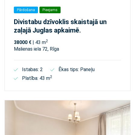
Pārdošana
Pieejams
Divistabu dzīvoklis skaistajā un
zaļajā Juglas apkaimē.
2
38000 €
| 43 m
Malienas iela 72, Rīga
Istabas: 2
Ēkas tips: Paneļu
2
Platība: 43 m