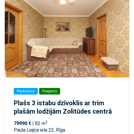
Pārdošana
Pieejams
Plašs 3 istabu dzīvoklis ar trim
plašām lodžijām Zolitūdes centrā
2
79990 €
| 82 m
Paula Lejiņa iela 22, Rīga