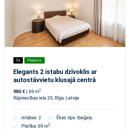
Īre
Pieejams
Elegants 2 istabu dzīvoklis ar
autostāvvietu klusajā centrā
2
980 €
| 69 m
Rūpniecības iela 20, Rīga, Latvija
Istabas: 2
Ēkas tips: Ķieģeļu
2
Platība: 69 m