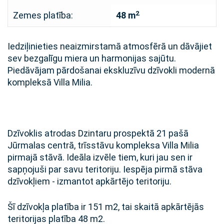
2
Zemes platība:
48 m
Iedziļinieties neaizmirstamā atmosfērā un dāvājiet
sev bezgalīgu miera un harmonijas sajūtu.
Piedāvājam pārdošanai ekskluzīvu dzīvokli modernā
kompleksā Villa Milia.
Dzīvoklis atrodas Dzintaru prospektā 21 pašā
Jūrmalas centrā, trīsstāvu kompleksa Villa Milia
pirmajā stāvā. Ideāla izvēle tiem, kuri jau sen ir
sapņojuši par savu teritoriju. Iespēja pirmā stāva
dzīvokļiem - izmantot apkārtējo teritoriju.
Šī dzīvokļa platība ir 151 m2, tai skaitā apkārtējās
teritorijas platība 48 m2.