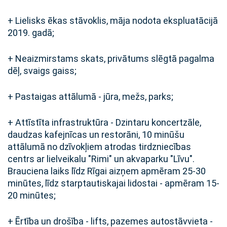
+ Lielisks ēkas stāvoklis, māja nodota ekspluatācijā
2019. gadā;
+ Neaizmirstams skats, privātums slēgtā pagalma
dēļ, svaigs gaiss;
+ Pastaigas attālumā - jūra, mežs, parks;
+ Attīstīta infrastruktūra - Dzintaru koncertzāle,
daudzas kafejnīcas un restorāni, 10 minūšu
attālumā no dzīvokļiem atrodas tirdzniecības
centrs ar lielveikalu "Rimi" un akvaparku "Līvu".
Brauciena laiks līdz Rīgai aizņem apmēram 25-30
minūtes, līdz starptautiskajai lidostai - apmēram 15-
20 minūtes;
+ Ērtība un drošība - lifts, pazemes autostāvvieta -