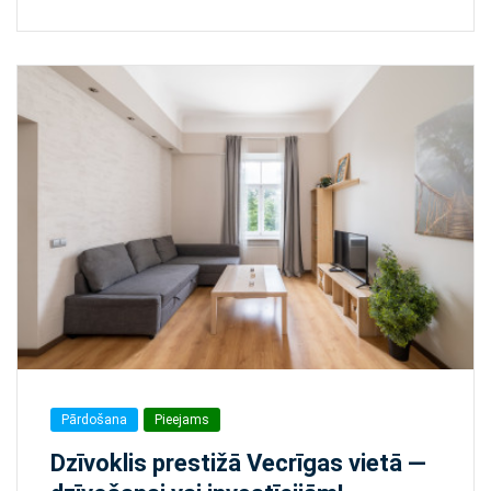
Pārdošana
Pieejams
Dzīvoklis prestižā Vecrīgas vietā —