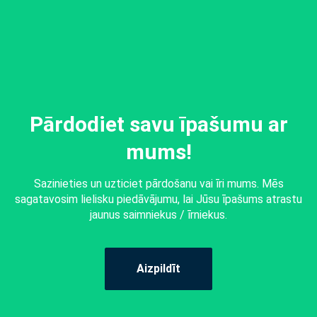
Pārdodiet savu īpašumu ar
mums!
Sazinieties un uzticiet pārdošanu vai īri mums. Mēs
sagatavosim lielisku piedāvājumu, lai Jūsu īpašums atrastu
jaunus saimniekus / īrniekus.
Aizpildīt