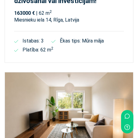
dzīvošanai vai investīcijām!
2
163000 €
| 62 m
Miesnieku iela 14, Rīga, Latvija
Istabas: 3
Ēkas tips: Mūra māja
2
Platība: 62 m