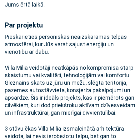
Jums ērtā laikā.
Par projektu
Pieskarieties personiskas neaizskaramas telpas
atmosfērai, kur Jūs varat sajust enerģiju un
vienotību ar dabu.
Villa Milia veidotāji neatkāpās no kompromisa starp
skaistumu vai kvalitāti, tehnoloģijām vai komfortu.
Gleznains skats uz jūru un mežu, slēgta teritorija,
pazemes autostāvvieta, konsjerža pakalpojumi un
apsardze. Šis ir ideāls projekts, kas ir piemērots gan
cilvēkiem, kuri dod priekšroku aktīvam dzīvesveidam
un infrastruktūrai, gan mierīgai divvientulībai.
3 stāvu ēkas Villa Milia izsmalcinātā arhitektūra
veidota, lai nevis ierobežotu telpu, bet gan to