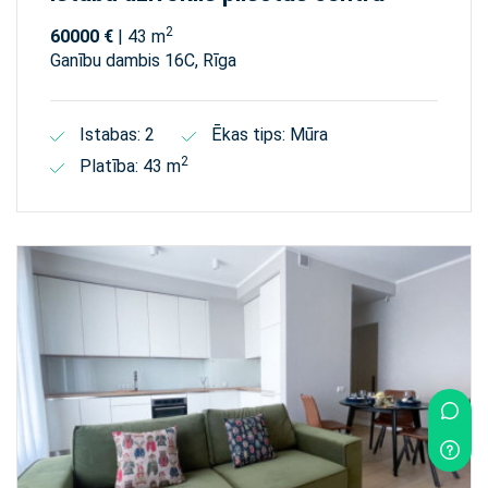
2
60000 €
| 43 m
Ganību dambis 16C, Rīga
Istabas: 2
Ēkas tips: Mūra
2
Platība: 43 m