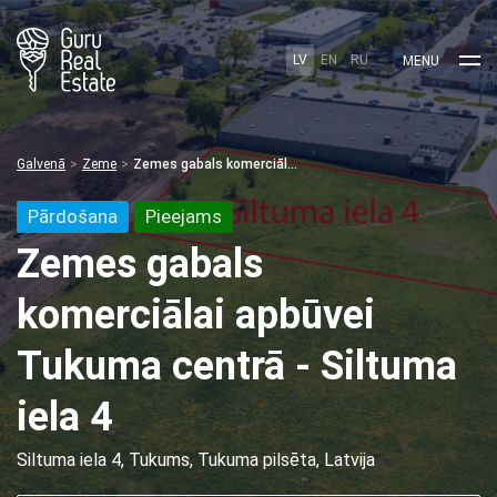
LV
EN
RU
MENU
Galvenā
Zeme
Zemes gabals komerciālai apbūvei Tukuma centrā - Siltuma iela 4
Pārdošana
Pieejams
Zemes gabals
komerciālai apbūvei
Tukuma centrā - Siltuma
iela 4
Siltuma iela 4, Tukums, Tukuma pilsēta, Latvija