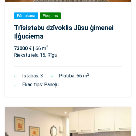
Pārdošana
Pieejams
Trīsistabu dzīvoklis Jūsu ģimenei
Iļģuciemā
2
73000 €
| 66 m
Riekstu iela 15, Rīga
2
Istabas: 3
Platība: 66 m
Ēkas tips: Paneļu