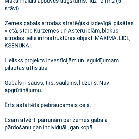
Maksimālais apbūves augstums: līdz 21m2 (5
stāvi)
Zemes gabals atrodas stratēģiski izdevīgā pilsētas
vietā, starp Kurzemes un Asteru ielām, blakus
atrodas lielie infrastruktūras objekti MAXIMA, LIDL,
KSENUKAI.
Lielisks projekts investīcijām un ieguldījumam
pilsētas attīstībā.
Gabals ir sauss, tīrs, saulains, līdzens. Nav
apgrūtinājumu.
Ērts asfaltēts piebraucamais ceļš.
Esam atvērti pārrunām par zemes gabala
pārdošanu gan individuāli, gan kopā.