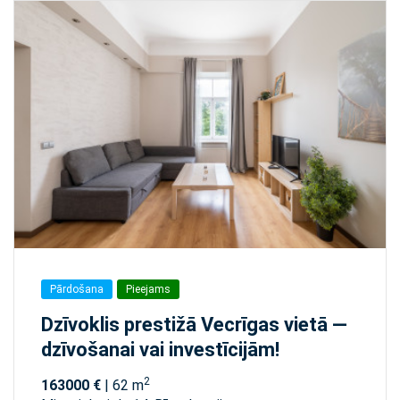
Pārdošana
Pieejams
Dzīvoklis prestižā Vecrīgas vietā —
dzīvošanai vai investīcijām!
2
163000 €
| 62 m