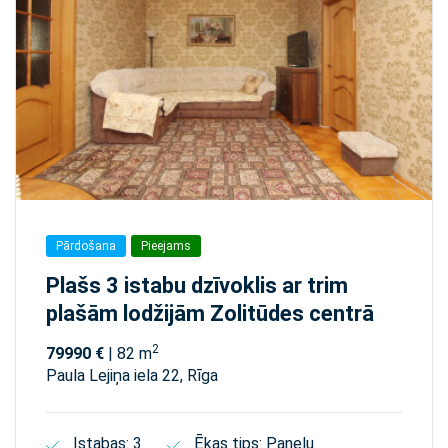
Pārdošana
Pieejams
Plašs 3 istabu dzīvoklis ar trim
plašām lodžijām Zolitūdes centrā
2
79990 €
| 82 m
Paula Lejiņa iela 22, Rīga
Istabas: 3
Ēkas tips: Paneļu