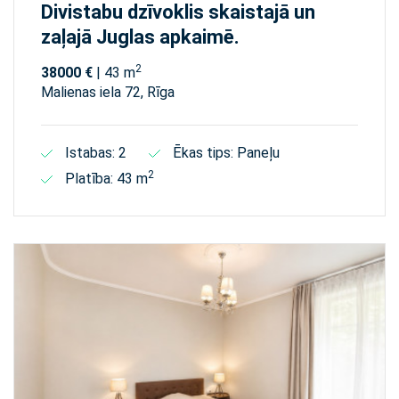
Divistabu dzīvoklis skaistajā un
zaļajā Juglas apkaimē.
2
38000 €
| 43 m
Malienas iela 72, Rīga
Istabas: 2
Ēkas tips: Paneļu
2
Platība: 43 m