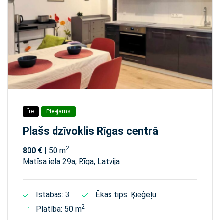
Īre
Pieejams
Plašs dzīvoklis Rīgas centrā
2
800 €
| 50 m
Matīsa iela 29а, Rīga, Latvija
Istabas: 3
Ēkas tips: Ķieģeļu
2
Platība: 50 m