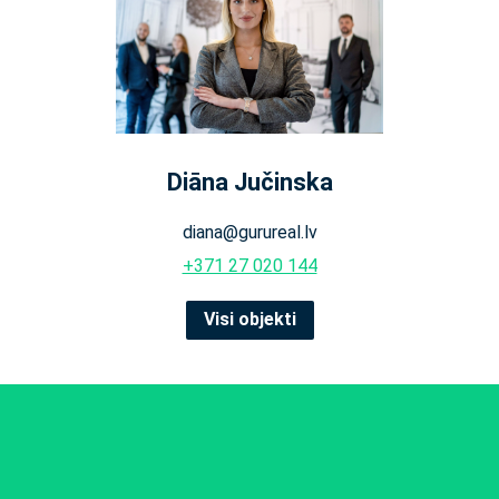
Diāna Jučinska
diana@gurureal.lv
+371 27 020 144
Visi objekti