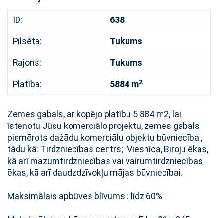
ID:
638
Pilsēta:
Tukums
Rajons:
Tukums
2
Platība:
5884 m
Zemes gabals, ar kopējo platību 5 884 m2, lai
īstenotu Jūsu komerciālo projektu, zemes gabals
piemērots dažādu komerciālu objektu būvniecībai,
tādu kā: Tirdzniecības centrs; Viesnīca, Biroju ēkas,
kā arī mazumtirdzniecības vai vairumtirdzniecības
ēkas, kā arī daudzdzīvokļu mājas būvniecībai.
Maksimālais apbūves blīvums : līdz 60%