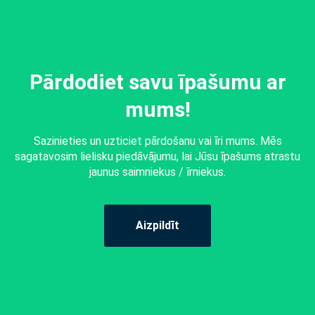
Pārdodiet savu īpašumu ar
mums!
Sazinieties un uzticiet pārdošanu vai īri mums. Mēs
sagatavosim lielisku piedāvājumu, lai Jūsu īpašums atrastu
jaunus saimniekus / īrniekus.
Aizpildīt