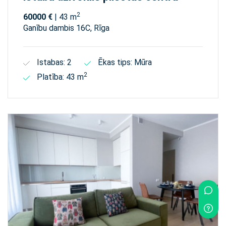
2
60000 €
| 43 m
Ganību dambis 16C, Rīga
Istabas: 2
Ēkas tips: Mūra
2
Platība: 43 m