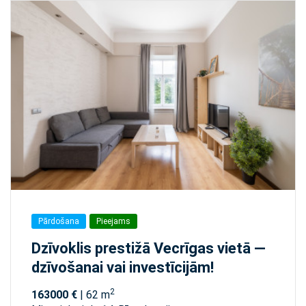
Pārdošana
Pieejams
Dzīvoklis prestižā Vecrīgas vietā —
dzīvošanai vai investīcijām!
2
163000 €
| 62 m