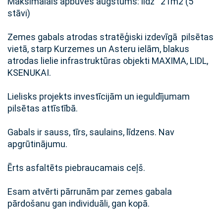
Maksimālais apbūves augstums: līdz 21m2 (5
stāvi)
Zemes gabals atrodas stratēģiski izdevīgā pilsētas
vietā, starp Kurzemes un Asteru ielām, blakus
atrodas lielie infrastruktūras objekti MAXIMA, LIDL,
KSENUKAI.
Lielisks projekts investīcijām un ieguldījumam
pilsētas attīstībā.
Gabals ir sauss, tīrs, saulains, līdzens. Nav
apgrūtinājumu.
Ērts asfaltēts piebraucamais ceļš.
Esam atvērti pārrunām par zemes gabala
pārdošanu gan individuāli, gan kopā.