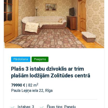
Pārdošana
Pieejams
Plašs 3 istabu dzīvoklis ar trim
plašām lodžijām Zolitūdes centrā
2
79990 €
| 82 m
Paula Lejiņa iela 22, Rīga
Istabas: 3
Ēkas tips: Paneļu