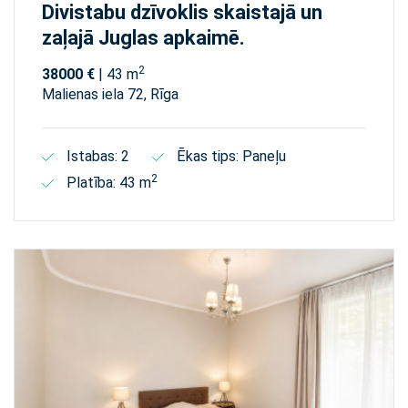
Divistabu dzīvoklis skaistajā un
zaļajā Juglas apkaimē.
2
38000 €
| 43 m
Malienas iela 72, Rīga
Istabas: 2
Ēkas tips: Paneļu
2
Platība: 43 m