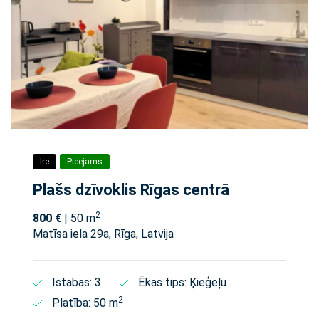
Īre
Pieejams
Plašs dzīvoklis Rīgas centrā
2
800 €
| 50 m
Matīsa iela 29а, Rīga, Latvija
Istabas: 3
Ēkas tips: Ķieģeļu
2
Platība: 50 m