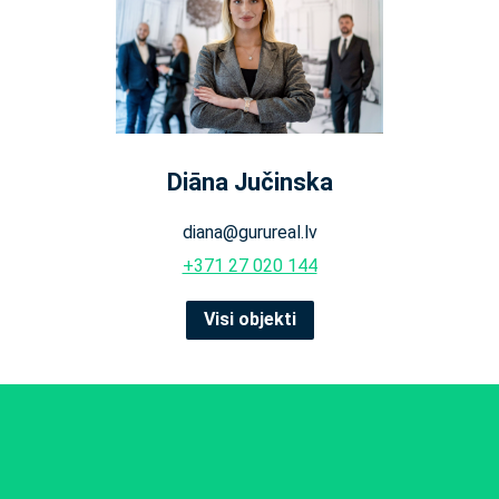
Diāna Jučinska
diana@gurureal.lv
+371 27 020 144
Visi objekti