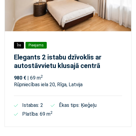
Īre
Pieejams
Elegants 2 istabu dzīvoklis ar
autostāvvietu klusajā centrā
2
980 €
| 69 m
Rūpniecības iela 20, Rīga, Latvija
Istabas: 2
Ēkas tips: Ķieģeļu
2
Platība: 69 m