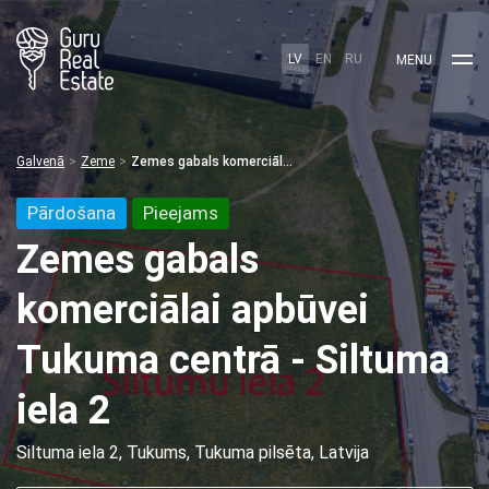
LV
EN
RU
MENU
Galvenā
Zeme
Zemes gabals komerciālai apbūvei Tukuma centrā - Siltuma iela 2
Pārdošana
Pieejams
Zemes gabals
komerciālai apbūvei
Tukuma centrā - Siltuma
iela 2
Siltuma iela 2, Tukums, Tukuma pilsēta, Latvija