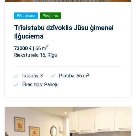
Pārdošana
Pieejams
Trīsistabu dzīvoklis Jūsu ģimenei
Iļģuciemā
2
73000 €
| 66 m
Riekstu iela 15, Rīga
2
Istabas: 3
Platība: 66 m
Ēkas tips: Paneļu