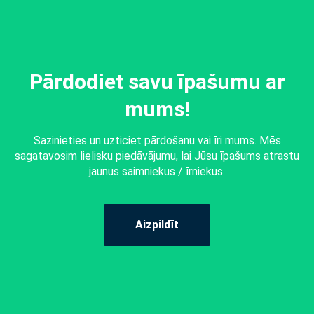
Pārdodiet savu īpašumu ar
mums!
Sazinieties un uzticiet pārdošanu vai īri mums. Mēs
sagatavosim lielisku piedāvājumu, lai Jūsu īpašums atrastu
jaunus saimniekus / īrniekus.
Aizpildīt