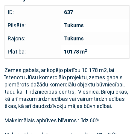
ID:
637
Pilsēta:
Tukums
Rajons:
Tukums
2
Platība:
10178 m
Zemes gabals, ar kopējo platību 10 178 m2, lai
īstenotu Jūsu komerciālo projektu, zemes gabals
piemērots dažādu komerciālu objektu būvniecībai,
tādu kā: Tirdzniecības centrs; Viesnīca, Biroju ēkas,
kā arī mazumtirdzniecības vai vairumtirdzniecības
ēkas, kā arī daudzdzīvokļu mājas būvniecībai.
Maksimālais apbūves blīvums : līdz 60%