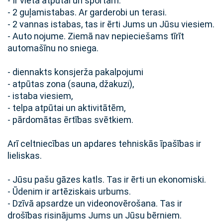
- Ir vieta atpūtai un sportam.
- 2 guļamistabas. Ar garderobi un terasi.
- 2 vannas istabas, tas ir ērti Jums un Jūsu viesiem.
- Auto nojume. Ziemā nav nepieciešams tīrīt
automašīnu no sniega.
- diennakts konsjerža pakalpojumi
- atpūtas zona (sauna, džakuzi),
- istaba viesiem,
- telpa atpūtai un aktivitātēm,
- pārdomātas ērtības svētkiem.
Arī celtniecības un apdares tehniskās īpašības ir
lieliskas.
- Jūsu pašu gāzes katls. Tas ir ērti un ekonomiski.
- Ūdenim ir artēziskais urbums.
- Dzīvā apsardze un videonovērošana. Tas ir
drošības risinājums Jums un Jūsu bērniem.