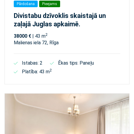
Pārdošana
Pieejams
Divistabu dzīvoklis skaistajā un
zaļajā Juglas apkaimē.
2
38000 €
| 43 m
Malienas iela 72, Rīga
Istabas: 2
Ēkas tips: Paneļu
2
Platība: 43 m