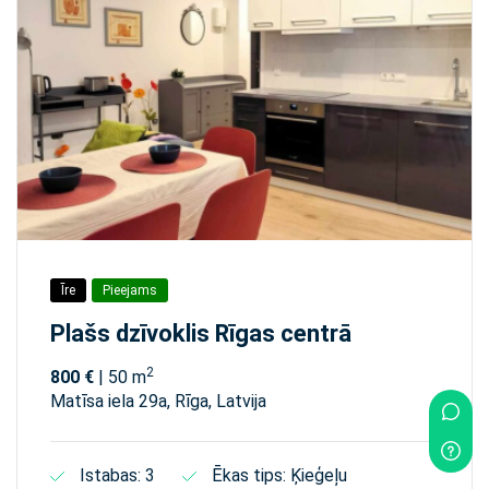
Īre
Pieejams
Plašs dzīvoklis Rīgas centrā
2
800 €
| 50 m
Matīsa iela 29а, Rīga, Latvija
Istabas: 3
Ēkas tips: Ķieģeļu