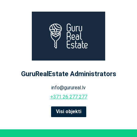
GuruRealEstate Administrators
info@gurureal.lv
+371 26 277 277
Visi objekti