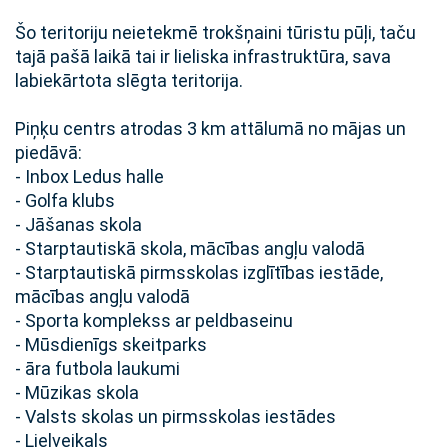
Šo teritoriju neietekmē trokšņaini tūristu pūļi, taču
tajā pašā laikā tai ir lieliska infrastruktūra, sava
labiekārtota slēgta teritorija.
Piņķu centrs atrodas 3 km attālumā no mājas un
piedāvā:
- Inbox Ledus halle
- Golfa klubs
- Jāšanas skola
- Starptautiskā skola, mācības angļu valodā
- Starptautiskā pirmsskolas izglītības iestāde,
mācības angļu valodā
- Sporta komplekss ar peldbaseinu
- Mūsdienīgs skeitparks
- āra futbola laukumi
- Mūzikas skola
- Valsts skolas un pirmsskolas iestādes
- Lielveikals