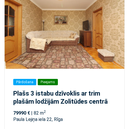
Pārdošana
Pieejams
Plašs 3 istabu dzīvoklis ar trim
plašām lodžijām Zolitūdes centrā
2
79990 €
| 82 m
Paula Lejiņa iela 22, Rīga