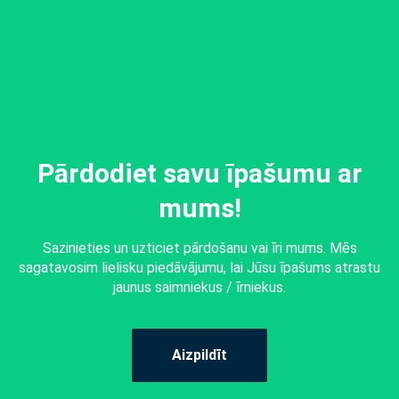
Pārdodiet savu īpašumu ar
mums!
Sazinieties un uzticiet pārdošanu vai īri mums. Mēs
sagatavosim lielisku piedāvājumu, lai Jūsu īpašums atrastu
jaunus saimniekus / īrniekus.
Aizpildīt