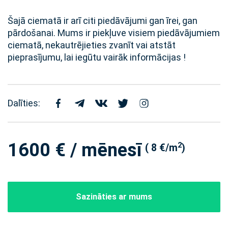
Šajā ciematā ir arī citi piedāvājumi gan īrei, gan
pārdošanai. Mums ir piekļuve visiem piedāvājumiem
ciematā, nekautrējieties zvanīt vai atstāt
pieprasījumu, lai iegūtu vairāk informācijas !
Dalīties:
1600 € / mēnesī
2
( 8 €/m
)
Sazināties ar mums