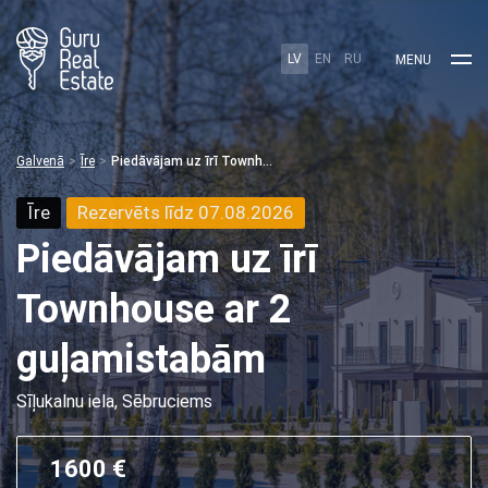
LV
EN
RU
MENU
Galvenā
Īre
Piedāvājam uz īrī Townhouse ar 2 guļamistabām
Īre
Rezervēts līdz 07.08.2026
Piedāvājam uz īrī
Townhouse ar 2
guļamistabām
Sīļukalnu iela, Sēbruciems
1600 €