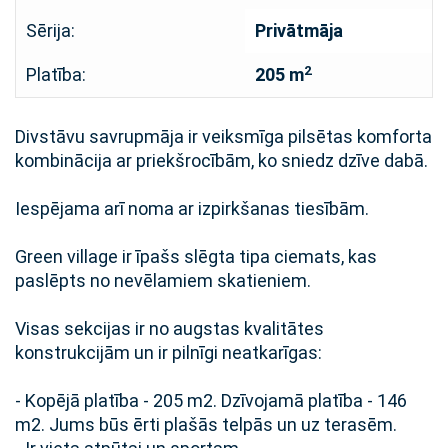
Sērija:
Privātmāja
2
Platība:
205 m
Divstāvu savrupmāja ir veiksmīga pilsētas komforta
kombinācija ar priekšrocībām, ko sniedz dzīve dabā.
Iespējama arī noma ar izpirkšanas tiesībām.
Green village ir īpašs slēgta tipa ciemats, kas
paslēpts no nevēlamiem skatieniem.
Visas sekcijas ir no augstas kvalitātes
konstrukcijām un ir pilnīgi neatkarīgas:
- Kopējā platība - 205 m2. Dzīvojamā platība - 146
m2. Jums būs ērti plašās telpās un uz terasēm.