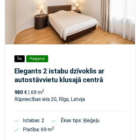
Īre
Pieejams
Elegants 2 istabu dzīvoklis ar
autostāvvietu klusajā centrā
2
980 €
| 69 m
Rūpniecības iela 20, Rīga, Latvija
Istabas: 2
Ēkas tips: Ķieģeļu
2
Platība: 69 m