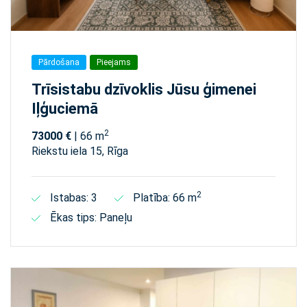
Pārdošana
Pieejams
Trīsistabu dzīvoklis Jūsu ģimenei
Iļģuciemā
2
73000 €
| 66 m
Riekstu iela 15, Rīga
2
Istabas: 3
Platība: 66 m
Ēkas tips: Paneļu