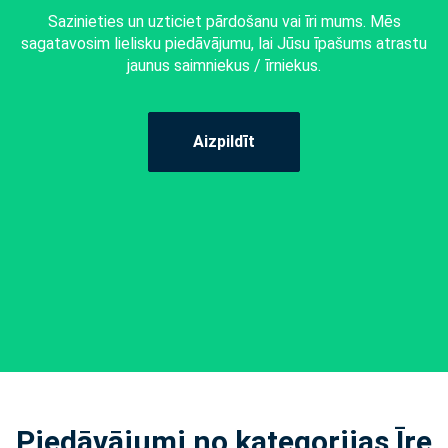
Sazinieties un uzticiet pārdošanu vai īri mums. Mēs
sagatavosim lielisku piedāvājumu, lai Jūsu īpašums atrastu
jaunus saimniekus / īrniekus.
Aizpildīt
Piedāvājumi no kategorijas Īre