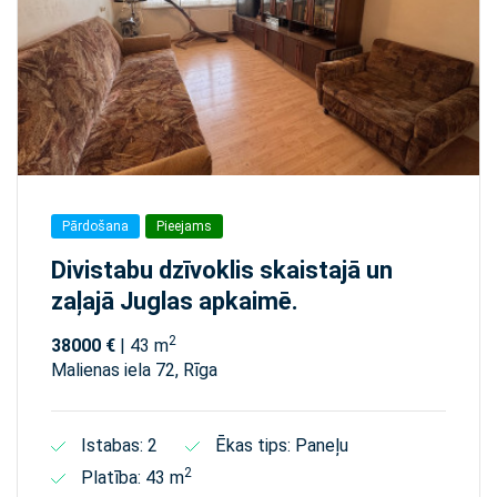
Pārdošana
Pieejams
Divistabu dzīvoklis skaistajā un
zaļajā Juglas apkaimē.
2
38000 €
| 43 m
Malienas iela 72, Rīga
Istabas: 2
Ēkas tips: Paneļu
2
Platība: 43 m