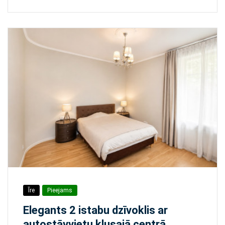
Īre
Pieejams
Elegants 2 istabu dzīvoklis ar
autostāvvietu klusajā centrā