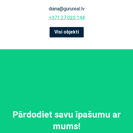
diana@gurureal.lv
+371 27 020 144
Visi objekti
Pārdodiet savu īpašumu ar
mums!