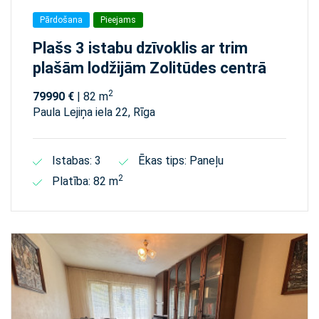
Pārdošana
Pieejams
Plašs 3 istabu dzīvoklis ar trim
plašām lodžijām Zolitūdes centrā
2
79990 €
| 82 m
Paula Lejiņa iela 22, Rīga
Istabas: 3
Ēkas tips: Paneļu
2
Platība: 82 m