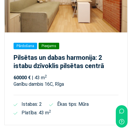
Pārdošana
Pieejams
Pilsētas un dabas harmonija: 2
istabu dzīvoklis pilsētas centrā
2
60000 €
| 43 m
Ganību dambis 16C, Rīga
Istabas: 2
Ēkas tips: Mūra
2
Platība: 43 m