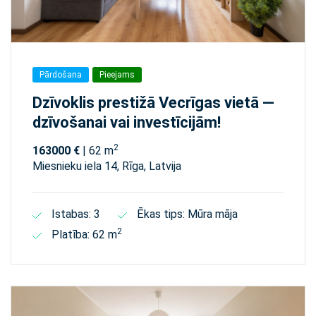
Pārdošana
Pieejams
Dzīvoklis prestižā Vecrīgas vietā —
dzīvošanai vai investīcijām!
2
163000 €
| 62 m
Miesnieku iela 14, Rīga, Latvija
Istabas: 3
Ēkas tips: Mūra māja
2
Platība: 62 m