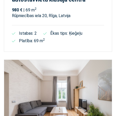
2
980 €
| 69 m
Rūpniecības iela 20, Rīga, Latvija
Istabas: 2
Ēkas tips: Ķieģeļu
2
Platība: 69 m