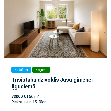
Pārdošana
Pieejams
Trīsistabu dzīvoklis Jūsu ģimenei
Iļģuciemā
2
73000 €
| 66 m
Riekstu iela 15, Rīga