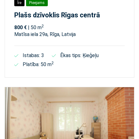
Īre
Pieejams
Plašs dzīvoklis Rīgas centrā
2
800 €
| 50 m
Matīsa iela 29а, Rīga, Latvija
Istabas: 3
Ēkas tips: Ķieģeļu
2
Platība: 50 m