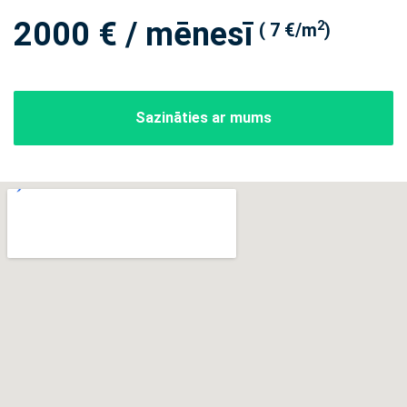
2000 € / mēnesī
2
( 7 €/m
)
Sazināties ar mums