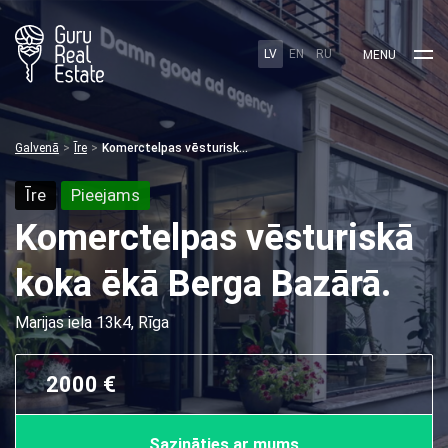
LV
EN
RU
MENU
Galvenā
Īre
Komerctelpas vēsturiskā koka ēkā Berga Bazārā.
Īre
Pieejams
Komerctelpas vēsturiskā
koka ēkā Berga Bazārā.
Marijas iela 13k4, Rīga
2000 €
Sazināties ar mums