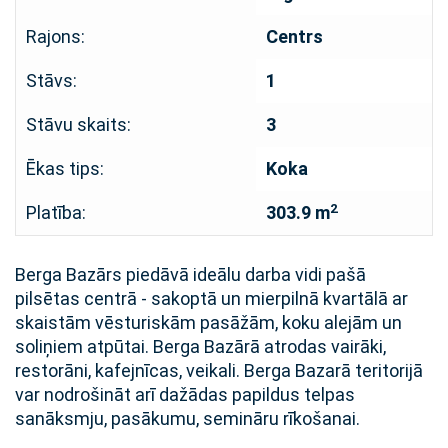
Rajons:
Centrs
Stāvs:
1
Stāvu skaits:
3
Ēkas tips:
Koka
2
Platība:
303.9 m
Berga Bazārs piedāvā ideālu darba vidi pašā
pilsētas centrā - sakoptā un mierpilnā kvartālā ar
skaistām vēsturiskām pasāžām, koku alejām un
soliņiem atpūtai. Berga Bazārā atrodas vairāki,
restorāni, kafejnīcas, veikali. Berga Bazarā teritorijā
var nodrošināt arī dažādas papildus telpas
sanāksmju, pasākumu, semināru rīkošanai.