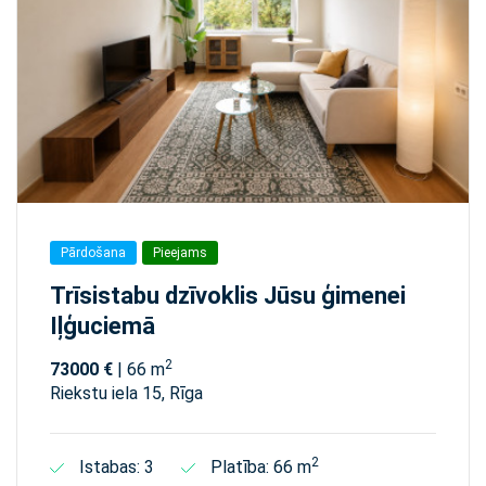
Pārdošana
Pieejams
Trīsistabu dzīvoklis Jūsu ģimenei
Iļģuciemā
2
73000 €
| 66 m
Riekstu iela 15, Rīga
2
Istabas: 3
Platība: 66 m