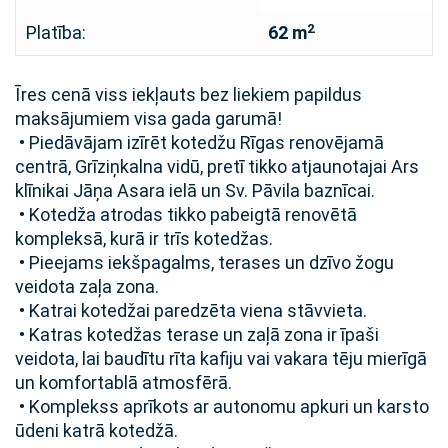
2
Platība:
62 m
Īres cenā viss iekļauts bez liekiem papildus
maksājumiem visa gada garumā!
• Piedāvājam izīrēt kotedžu Rīgas renovējamā
centrā, Grīziņkalna vidū, pretī tikko atjaunotajai Ars
klīnikai Jāņa Asara ielā un Sv. Pāvila baznīcai.
• Kotedža atrodas tikko pabeigtā renovētā
kompleksā, kurā ir trīs kotedžas.
• Pieejams iekšpagalms, terases un dzīvo žogu
veidota zaļa zona.
• Katrai kotedžai paredzēta viena stāvvieta.
• Katras kotedžas terase un zaļā zona ir īpaši
veidota, lai baudītu rīta kafiju vai vakara tēju mierīgā
un komfortablā atmosfērā.
• Komplekss aprīkots ar autonomu apkuri un karsto
ūdeni katrā kotedžā.