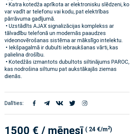
• Katra kotedža aprīkota ar elektronisku slēdzeni, ko
var vadīt ar telefonu vai kodu, pat elektrības
pārrāvuma gadījumā.
• Uzstādīts AJAX signalizācijas komplekss ar
tālvadību telefonā un modernās paaudzes
videonovērošanas sistēma ar mākslīgo intelektu.
• Iekšpagalmā ir dubulti iebraukšanas vārti, kas
palielina drošību.
• Kotedžās izmantots dubultots siltinājums PAROC,
kas nodrošina siltumu pat aukstākajās ziemas
dienās.
Dalīties:
1500 € / mēnesī
2
( 24 €/m
)