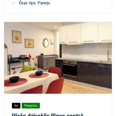
Ēkas tips: Paneļu
Īre
Pieejams
Plašs dzīvoklis Rīgas centrā