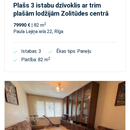
Plašs 3 istabu dzīvoklis ar trim
plašām lodžijām Zolitūdes centrā
2
79990 €
| 82 m
Paula Lejiņa iela 22, Rīga
Istabas: 3
Ēkas tips: Paneļu
2
Platība: 82 m