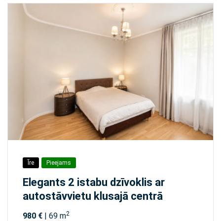
Īre
Pieejams
Elegants 2 istabu dzīvoklis ar
autostāvvietu klusajā centrā
2
980 €
| 69 m