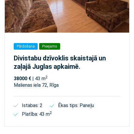
Pārdošana
Pieejams
Divistabu dzīvoklis skaistajā un
zaļajā Juglas apkaimē.
2
38000 €
| 43 m
Malienas iela 72, Rīga
Istabas: 2
Ēkas tips: Paneļu
2
Platība: 43 m