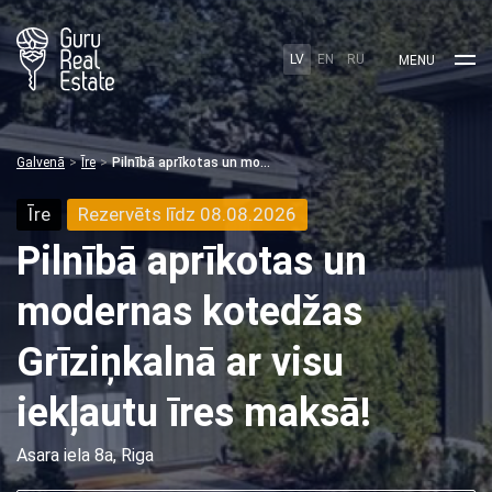
LV
EN
RU
MENU
Galvenā
Īre
Pilnībā aprīkotas un modernas kotedžas Grīziņkalnā ar visu iekļautu īres maksā!
Īre
Rezervēts līdz 08.08.2026
Pilnībā aprīkotas un
modernas kotedžas
Grīziņkalnā ar visu
iekļautu īres maksā!
Asara iela 8a, Riga