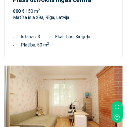
2
800 €
| 50 m
Matīsa iela 29а, Rīga, Latvija
Istabas: 3
Ēkas tips: Ķieģeļu
2
Platība: 50 m