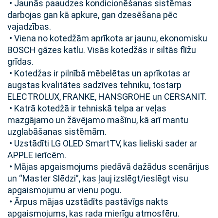
• Jaunās paaudzes kondicionēšanas sistēmas
darbojas gan kā apkure, gan dzesēšana pēc
vajadzības.
• Viena no kotedžām aprīkota ar jaunu, ekonomisku
BOSCH gāzes katlu. Visās kotedžās ir siltās flīžu
grīdas.
• Kotedžas ir pilnībā mēbelētas un aprīkotas ar
augstas kvalitātes sadzīves tehniku, tostarp
ELECTROLUX, FRANKE, HANSGROHE un CERSANIT.
• Katrā kotedžā ir tehniskā telpa ar veļas
mazgājamo un žāvējamo mašīnu, kā arī mantu
uzglabāšanas sistēmām.
• Uzstādīti LG OLED SmartTV, kas lieliski sader ar
APPLE ierīcēm.
• Mājas apgaismojums piedāvā dažādus scenārijus
un “Master Slēdzi”, kas ļauj izslēgt/ieslēgt visu
apgaismojumu ar vienu pogu.
• Ārpus mājas uzstādīts pastāvīgs nakts
apgaismojums, kas rada mierīgu atmosfēru.