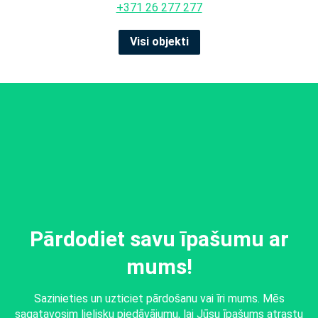
+371 26 277 277
Visi objekti
Pārdodiet savu īpašumu ar
mums!
Sazinieties un uzticiet pārdošanu vai īri mums. Mēs
sagatavosim lielisku piedāvājumu, lai Jūsu īpašums atrastu