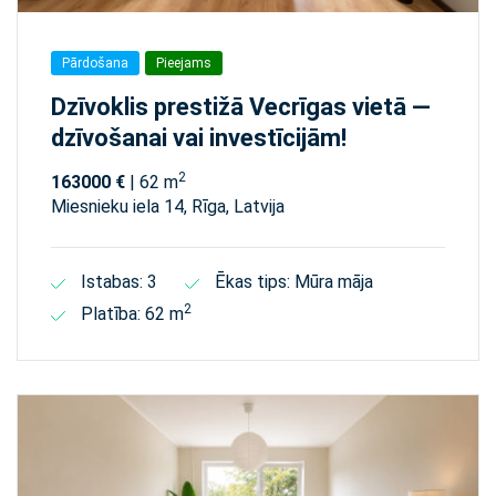
Pārdošana
Pieejams
Dzīvoklis prestižā Vecrīgas vietā —
dzīvošanai vai investīcijām!
2
163000 €
| 62 m
Miesnieku iela 14, Rīga, Latvija
Istabas: 3
Ēkas tips: Mūra māja
2
Platība: 62 m