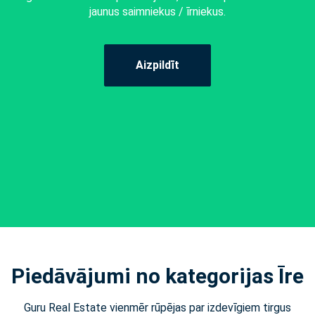
jaunus saimniekus / īrniekus.
Aizpildīt
Piedāvājumi no kategorijas Īre
Guru Real Estate vienmēr rūpējas par izdevīgiem tirgus