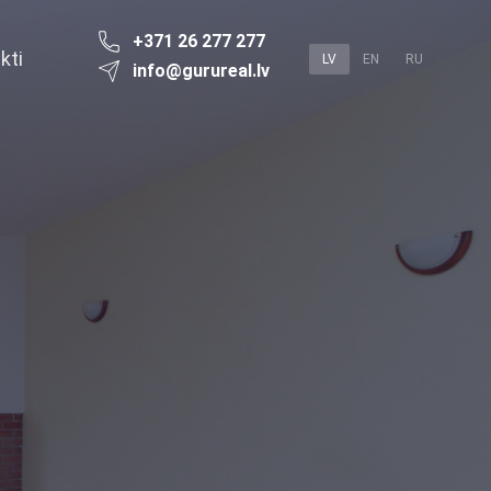
+371 26 277 277
kti
LV
EN
RU
info@gurureal.lv