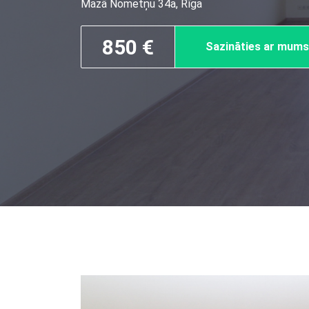
Mazā Nometņu 34a, Rīga
850 €
Sazināties ar mums