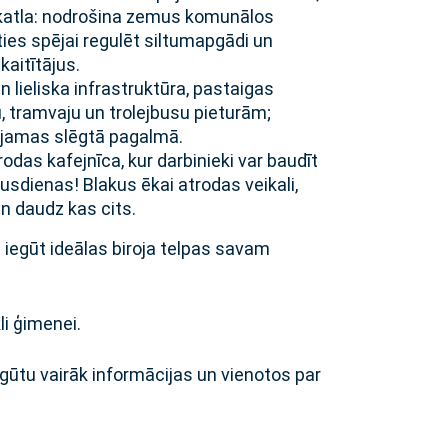
katla: nodrošina zemus komunālos
es spējai regulēt siltumapgādi un
kaitītājus.
n lieliska infrastruktūra, pastaigas
 tramvaju un trolejbusu pieturām;
ejamas slēgtā pagalmā.
odas kafejnīca, kur darbinieki var baudīt
usdienas! Blakus ēkai atrodas veikali,
un daudz kas cits.
 iegūt ideālas biroja telpas savam
kli ģimenei.
egūtu vairāk informācijas un vienotos par