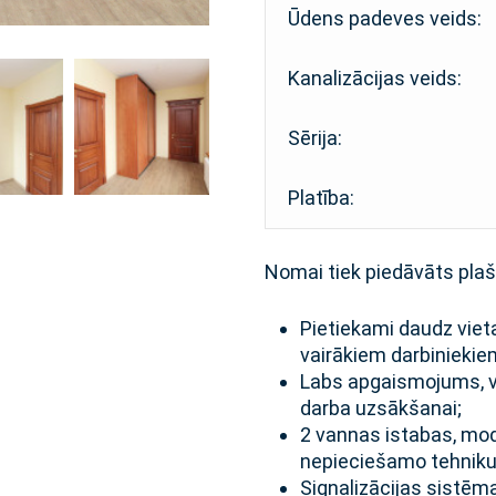
Ūdens padeves veids:
Kanalizācijas veids:
Sērija:
Platība:
Nomai tiek piedāvāts plaš
Pietiekami daudz vieta
vairākiem darbiniekie
Labs apgaismojums, v
darba uzsākšanai;
2 vannas istabas, mod
nepieciešamo tehniku
Signalizācijas sistēm