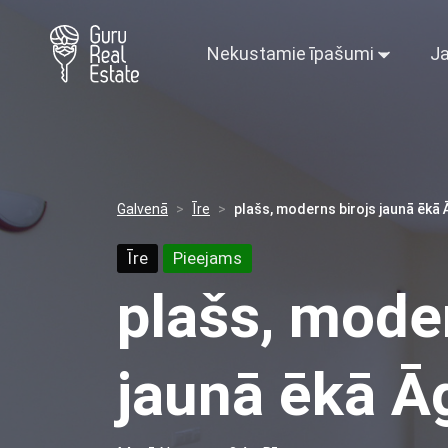
Nekustamie īpašumi
Ja
Galvenā
Īre
plašs, moderns birojs jaunā ēkā
Īre
Pieejams
plašs, moder
jaunā ēkā Ā