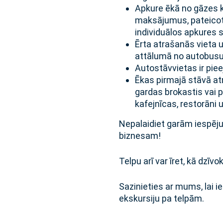
Apkure ēkā no gāzes 
maksājumus, pateicoti
individuālos apkures s
Ērta atrašanās vieta u
attālumā no autobusu,
Autostāvvietas ir pie
Ēkas pirmajā stāvā atr
gardas brokastis vai p
kafejnīcas, restorāni 
Nepalaidiet garām iespēju
biznesam!
Telpu arī var īret, kā dzīvo
Sazinieties ar mums, lai i
ekskursiju pa telpām.