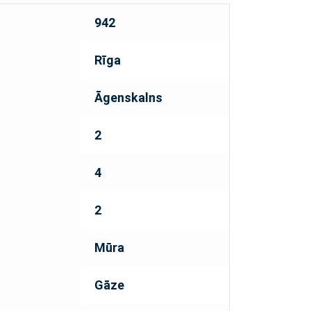
942
Rīga
Āgenskalns
2
4
2
Mūra
Gāze