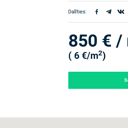
Dalīties:
850 € /
2
( 6 €/m
)
S