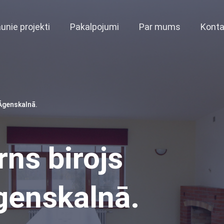
unie projekti
Pakalpojumi
Par mums
Konta
 Āgenskalnā.
ns birojs
genskalnā.