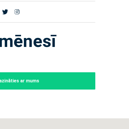
 mēnesī
azināties ar mums