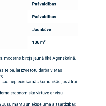
Pašvaldības
Pašvaldības
Jaunbūve
2
136 m
s, moderns birojs jaunā ēkā Āgenskalnā.
s telpā, lai izvietotu darba vietas
m;
isas nepieciešamās komunikācijas ātrai
erna ergonomiska virtuve ar visu
.
a Jūsu mantu un ekipējuma aizsardzībai;