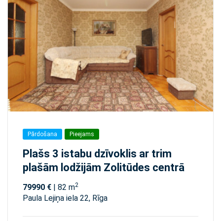
Pārdošana
Pieejams
Plašs 3 istabu dzīvoklis ar trim
plašām lodžijām Zolitūdes centrā
2
79990 €
| 82 m
Paula Lejiņa iela 22, Rīga