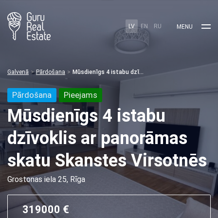
LV
EN
RU
MENU
Galvenā
Pārdošana
Mūsdienīgs 4 istabu dzīvoklis ar panorāmas skatu Skanstes Virsotnēs
Pārdošana
Pieejams
Mūsdienīgs 4 istabu
dzīvoklis ar panorāmas
skatu Skanstes Virsotnēs
Grostonas iela 25, Rīga
319000 €