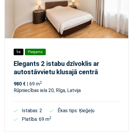
Īre
Pieejams
Elegants 2 istabu dzīvoklis ar
autostāvvietu klusajā centrā
2
980 €
| 69 m
Rūpniecības iela 20, Rīga, Latvija
Istabas: 2
Ēkas tips: Ķieģeļu
2
Platība: 69 m