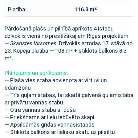
2
Platība:
116.3 m
Pārdošanā plašs un pilnībā aprīkots 4 istabu
dzīvoklis vienā no prestižākajiem Rīgas projektiem
—
Skanstes Virsotnes
. Dzīvoklis atrodas 17. stāvā no
23. Kopējā platība — 108 m² + stiklots balkons 8.3
m².
Plānojums un aprīkojums:
— Plaša viesistaba apvienota ar virtuvi un
ēdamzonu
— Trīs guļamistabas, tai skaitā galvenā guļamistaba
ar privātu vannasistabu
— Otrā vannasistaba ar dušu
— Priekšnams ar lielu iebūvēto skapi
— Apsildāmās grīdas vannasistabās
— Stiklots balkons ar lielisku skatu uz pilsētu