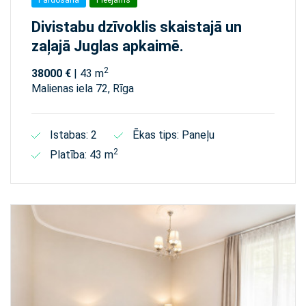
Divistabu dzīvoklis skaistajā un
zaļajā Juglas apkaimē.
2
38000 €
| 43 m
Malienas iela 72, Rīga
Istabas: 2
Ēkas tips: Paneļu
2
Platība: 43 m