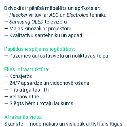
Dzīvoklis ir pilnībā mēbelēts un aprīkots ar:
—
Haecker
virtuvi ar
AEG
un
Electrolux
tehniku
—
Samsung OLED
televizoru
— Mājas kinozāli ar projektoru
— Kvalitatīvu santehniku un apdari
Papildus iespējams iegādāties:
— Pazemes autostāvvietu un noliktavas telpu
Ēkas infrastruktūra:
— Konsjeržs
— 24/7 apsardze un videonovērošana
— Trīs ātrgaitas lifti
— Velonovietne
— Slēgts bērnu rotaļu laukums
Atrašanās vieta:
Skanste ir modernākais un vislabāk attīstītais Rīgas