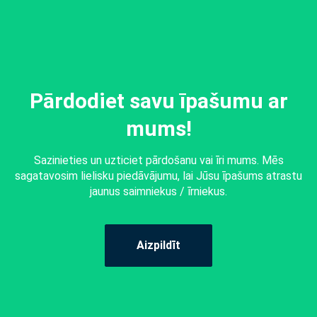
Pārdodiet savu īpašumu ar
mums!
Sazinieties un uzticiet pārdošanu vai īri mums. Mēs
sagatavosim lielisku piedāvājumu, lai Jūsu īpašums atrastu
jaunus saimniekus / īrniekus.
Aizpildīt