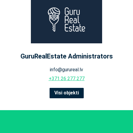
GuruRealEstate Administrators
info@gurureal.lv
+371 26 277 277
Visi objekti