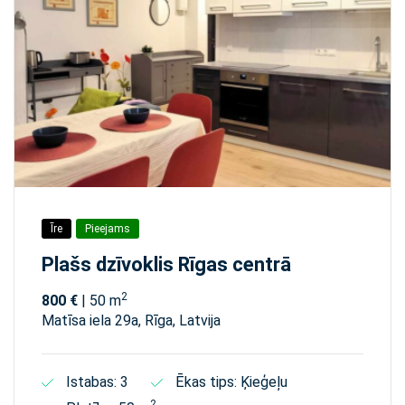
Īre
Pieejams
Plašs dzīvoklis Rīgas centrā
2
800 €
| 50 m
Matīsa iela 29а, Rīga, Latvija
Istabas: 3
Ēkas tips: Ķieģeļu
2