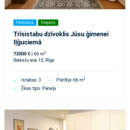
Pārdošana
Pieejams
Trīsistabu dzīvoklis Jūsu ģimenei
Iļģuciemā
2
73000 €
| 66 m
Riekstu iela 15, Rīga
2
Istabas: 3
Platība: 66 m
Ēkas tips: Paneļu